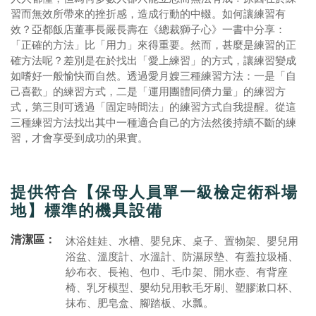
習而無效所帶來的挫折感，造成行動的中輟。如何讓練習有
效？亞都飯店董事長嚴長壽在《總裁獅子心》一書中分享：
「正確的方法」比「用力」來得重要。然而，甚麼是練習的正
確方法呢？差別是在於找出「愛上練習」的方式，讓練習變成
如嗜好一般愉快而自然。透過愛月嫂三種練習方法：一是「自
己喜歡」的練習方式，二是「運用團體同儕力量」的練習方
式，第三則可透過「固定時間法」的練習方式自我提醒。從這
三種練習方法找出其中一種適合自己的方法然後持續不斷的練
習，才會享受到成功的果實。
提供符合【保母人員單一級檢定術科場
地】標準的機具設備
清潔區：
沐浴娃娃、水槽、嬰兒床、桌子、置物架、嬰兒用
浴盆、溫度計、水溫計、防濕尿墊、有蓋拉圾桶、
紗布衣、長袍、包巾、毛巾架、開水壺、有背座
椅、乳牙模型、嬰幼兒用軟毛牙刷、塑膠漱口杯、
抹布、肥皂盒、腳踏板、水瓢。