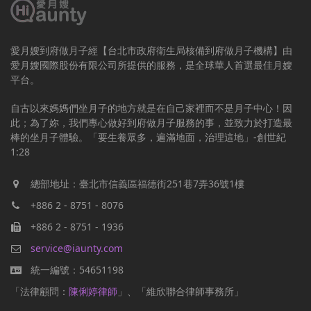
愛月嫂到府做月子經【台北市政府衛生局核備到府做月子機構】由
愛月嫂國際股份有限公司所提供的服務，是全球華人首選最佳月嫂
平台。
自古以來媽媽們坐月子的地方就是在自己家裡而不是月子中心！因
此；為了妳，我們專心做好到府做月子服務的事，並致力於打造最
棒的坐月子體驗。「要生養眾多，遍滿地面，治理這地」-創世紀
1:28
總部地址：臺北市信義區福德街251巷7弄36號1樓
+886 2 - 8751 - 8076
+886 2 - 8751 - 1936
service@iaunty.com
統一編號：54651198
「法律顧問：
陳俐婷律師
」、「維欣聯合律師事務所」