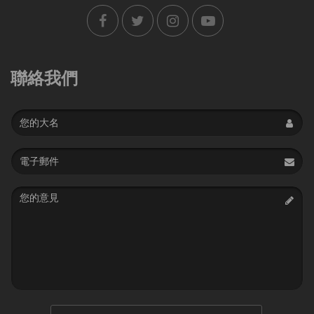
聯絡我們
Name
Email
address
Message