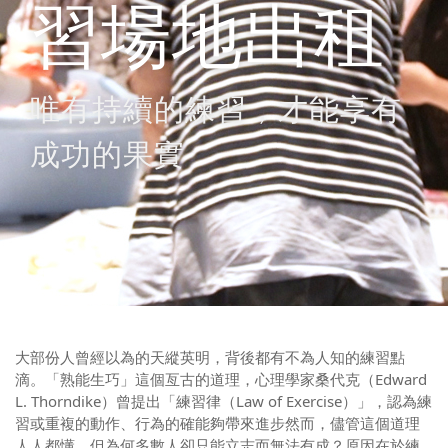
習場地出租
唯有持續的練習，才能享有
成功的果實
大部份人曾經以為的天縱英明，背後都有不為人知的練習點
滴。「熟能生巧」這個亙古的道理，心理學家桑代克（Edward
L. Thorndike）曾提出「練習律（Law of Exercise）」，認為練
習或重複的動作、行為的確能夠帶來進步然而，儘管這個道理
人人都懂，但為何多數人卻只能立志而無法有成？原因在於練