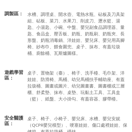
調製區：
水槽、調理桌、開水壺、電熱水瓶、砧板及刀具架
組、砧板、菜刀、水果刀、削皮刀、瀝水籃、湯
匙、小湯匙、小碗、中盤、嬰兒副食品調理器、量
匙、食品盒、壓舌板、奶瓶、奶瓶刷、奶瓶夾、長
形盤、奶瓶消毒鍋、洋娃娃、嬰兒床、嬰兒用高腳
椅、紗布巾、餵食圍兜、桌子、抹布、有蓋垃圾
桶、廚餘桶、瓦斯爐圖樣。
遊戲學習
桌子、置物架（臺）、椅子、洗手檯、毛巾架、洋
區：
娃娃、防滑椅、馬桶、幼兒馬桶扶手輔助座、有蓋
拉圾桶、圖畫或圖片、幼兒圖畫書、圖書櫃或三層
櫃、舒柔墊、抹布、桌墊、玩黏土工具、工具盒
（籃）、紙盤、大小掛勾、有蓋容器、膠帶檯。
安全醫護
桌子、椅子、小椅子、嬰兒床、水槽、嬰兒安妮
區：
（QCPR嬰兒模型）、哽塞娃娃、傷口處裡娃娃、保
健箱、有蓋拉圾桶、碼錶。