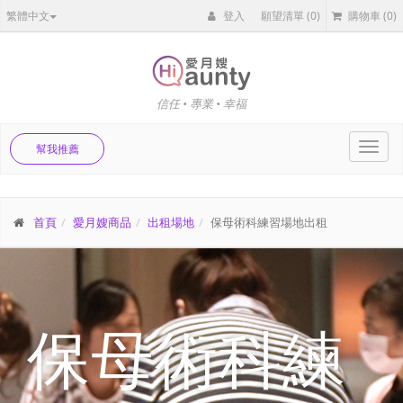
繁體中文
登入
願望清單
(0)
購物車
(0)
信任 • 專業 • 幸福
Toggl
幫我推薦
navig
首頁
愛月嫂商品
出租場地
保母術科練習場地出租
保母術科練