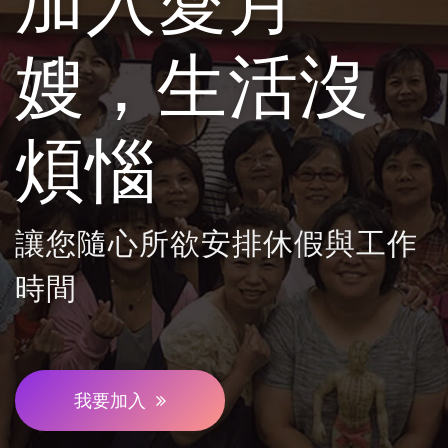
加入愛月
嫂，生活沒
煩惱
讓您隨心所欲安排休假與工作
時間
我要加入