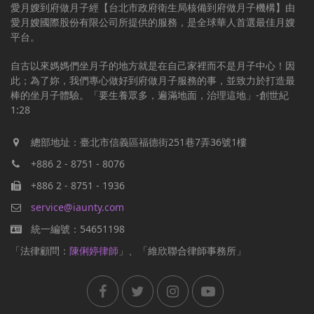
愛月嫂到府做月子經【台北市政府衛生局核備到府做月子機構】由
愛月嫂國際股份有限公司所提供的服務，是全球華人首選最佳月嫂
平台。
自古以來媽媽們坐月子的地方就是在自己家裡而不是月子中心！因
此；為了妳，我們專心做好到府做月子服務的事，並致力於打造最
棒的坐月子體驗。「要生養眾多，遍滿地面，治理這地」-創世紀
1:28
總部地址：臺北市信義區福德街251巷7弄36號1樓
+886 2 - 8751 - 8076
+886 2 - 8751 - 1936
service@iaunty.com
統一編號：54651198
「法律顧問：
陳俐婷律師
」、「維欣聯合律師事務所」