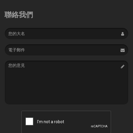
聯絡我們
Name
Email
address
Message