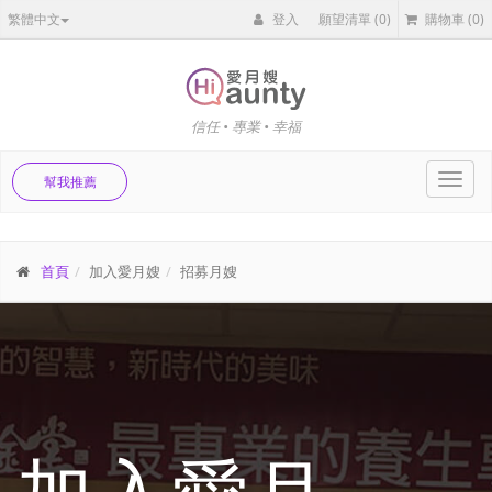
繁體中文
登入
願望清單
(0)
購物車
(0)
信任 • 專業 • 幸福
Toggl
幫我推薦
navig
首頁
加入愛月嫂
招募月嫂