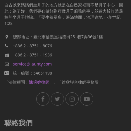
自古以來媽媽們坐月子的地方就是在自己家裡而不是月子中心！因
此；為了妳，我們專心做好到府做月子服務的事，並致力於打造最
棒的坐月子體驗。「要生養眾多，遍滿地面，治理這地」-創世紀
1:28
總部地址：臺北市信義區福德街251巷7弄36號1樓
+886 2 - 8751 - 8076
+886 2 - 8751 - 1936
service@iaunty.com
統一編號：54651198
「法律顧問：
陳俐婷律師
」、「維欣聯合律師事務所」
聯絡我們