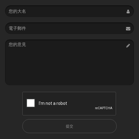
Name
Email
address
Message
提交