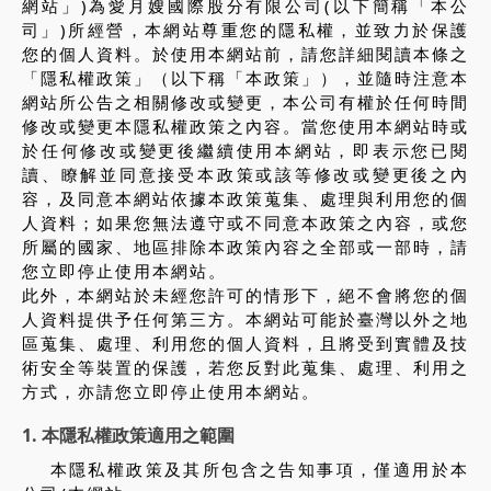
網站」)為愛月嫂國際股分有限公司(以下簡稱「本公
司」)所經營，本網站尊重您的隱私權，並致力於保護
您的個人資料。於使用本網站前，請您詳細閱讀本條之
「隱私權政策」（以下稱「本政策」），並隨時注意本
網站所公告之相關修改或變更，本公司有權於任何時間
修改或變更本隱私權政策之內容。當您使用本網站時或
於任何修改或變更後繼續使用本網站，即表示您已閱
讀、瞭解並同意接受本政策或該等修改或變更後之內
容，及同意本網站依據本政策蒐集、處理與利用您的個
人資料；如果您無法遵守或不同意本政策之內容，或您
所屬的國家、地區排除本政策內容之全部或一部時，請
您立即停止使用本網站。
此外，本網站於未經您許可的情形下，絕不會將您的個
人資料提供予任何第三方。本網站可能於臺灣以外之地
區蒐集、處理、利用您的個人資料，且將受到實體及技
術安全等裝置的保護，若您反對此蒐集、處理、利用之
方式，亦請您立即停止使用本網站。
1. 本隱私權政策適用之範圍
本隱私權政策及其所包含之告知事項，僅適用於本