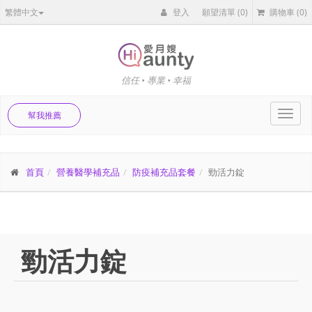
繁體中文
登入
願望清單
(0)
購物車
(0)
信任 • 專業 • 幸福
Toggl
幫我推薦
navig
首頁
營養醫學補充品
防疫補充品套餐
勁活力錠
勁活力錠