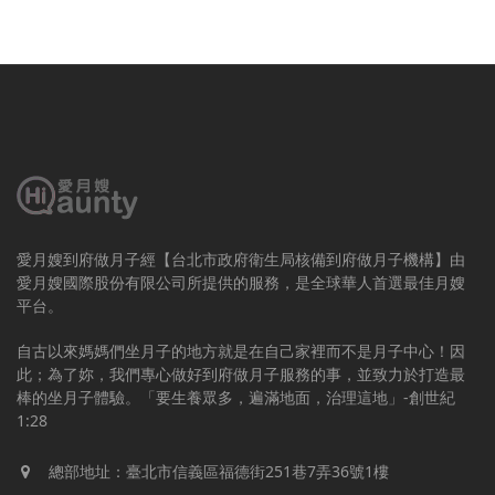
愛月嫂到府做月子經【台北市政府衛生局核備到府做月子機構】由
愛月嫂國際股份有限公司所提供的服務，是全球華人首選最佳月嫂
平台。
自古以來媽媽們坐月子的地方就是在自己家裡而不是月子中心！因
此；為了妳，我們專心做好到府做月子服務的事，並致力於打造最
棒的坐月子體驗。「要生養眾多，遍滿地面，治理這地」-創世紀
1:28
總部地址：臺北市信義區福德街251巷7弄36號1樓