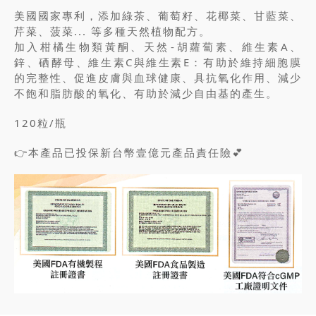
美國國家專利，添加綠茶、葡萄籽、花椰菜、甘藍菜、
芹菜、菠菜... 等多種天然植物配方。
加入柑橘生物類黃酮、天然-胡蘿蔔素、維生素A、
鋅、硒酵母、維生素C與維生素E：有助於維持細胞膜
的完整性、促進皮膚與血球健康、具抗氧化作用、減少
不飽和脂肪酸的氧化、有助於減少自由基的產生。
120粒/瓶
👉本產品已投保新台幣壹億元產品責任險💕