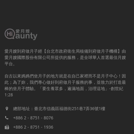
愛月嫂到府做月子經【台北市政府衛生局核備到府做月子機構】由
愛月嫂國際股份有限公司所提供的服務，是全球華人首選最佳月嫂
平台。
自古以來媽媽們坐月子的地方就是在自己家裡而不是月子中心！因
此；為了妳，我們專心做好到府做月子服務的事，並致力於打造最
棒的坐月子體驗。「要生養眾多，遍滿地面，治理這地」-創世紀
1:28
總部地址：臺北市信義區福德街251巷7弄36號1樓
+886 2 - 8751 - 8076
+886 2 - 8751 - 1936