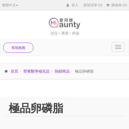
繁體中文
登入
願望清單
(0)
購物車
(0)
信任 • 專業 • 幸福
Toggl
幫我推薦
navig
首頁
營養醫學補充品
熱銷商品
極品卵磷脂
極品卵磷脂