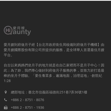
愛月嫂到府做月子經【台北市政府衛生局核備到府做月子機構】由
愛月嫂國際股份有限公司所提供的服務，是全球華人首選最佳月嫂
平台。
自古以來媽媽們坐月子的地方就是在自己家裡而不是月子中心！因
此；為了妳，我們專心做好到府做月子服務的事，並致力於打造最
棒的坐月子體驗。「要生養眾多，遍滿地面，治理這地」-創世紀
1:28
總部地址：臺北市信義區福德街251巷7弄36號1樓
+886 2 - 8751 - 8076
+886 2 - 8751 - 1936