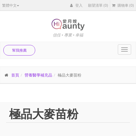
繁體中文
登入
願望清單
(0)
購物車
(0)
信任 • 專業 • 幸福
Toggl
幫我推薦
navig
首頁
營養醫學補充品
極品大麥苗粉
極品大麥苗粉