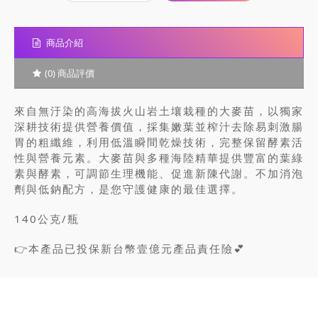
商品介紹
(0) 商品評價
來自無汙染的高海拔火山岩土壤栽種的大麥苗，以獨家
深耕技術提供營養價值，採集嫩葉並榨汁去除易刺激腸
胃的粗纖維，利用低溫瞬間乾燥技術，完整保留酵素活
性與營養元素。大麥苗與多種海陸精華提供豐富的葉綠
素與酵素，可調節生理機能、促進新陳代謝。不加消泡
劑與低鈉配方，是您守護健康的最佳選擇。
140公克/瓶
👉本產品已投保新台幣壹億元產品責任險💕