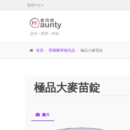
繁體中文
信任 • 專業 • 幸福
首頁
營養醫學補充品
極品大麥苗錠
極品大麥苗錠
圖片