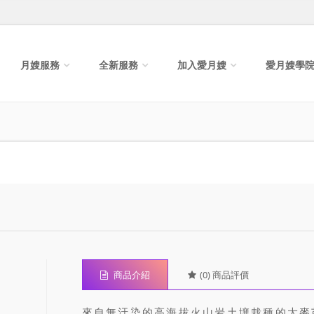
月嫂服務
全新服務
加入愛月嫂
愛月嫂學
商品介紹
(0) 商品評價
來自無汙染的高海拔火山岩土壤栽種的大麥