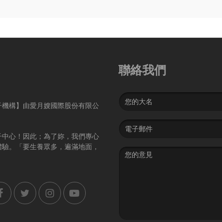
聯絡我們
Name
子機構】由愛月嫂國際股份有限公
Email
address
子中心！因此；為了妳，我們專心
體驗。「要生養眾多，遍滿地面，
Message