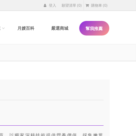
登入
願望清單
(0)
購物車
(0)
院
月嫂百科
嚴選商城
幫我推薦
苗，以獨家深耕技術提供營養價值，採集嫩葉