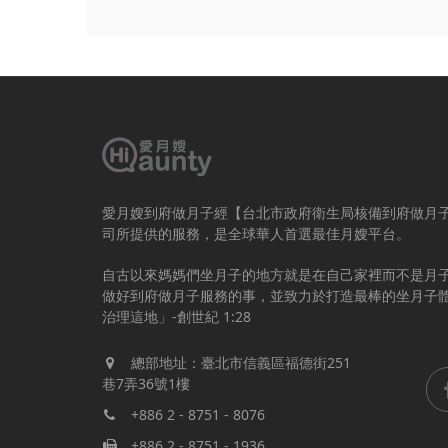
愛月嫂到府做月子經【台北市政府衛生局核備到府做月
司所提供的服務，是全球華人首選最佳月嫂平台。
自古以來媽媽們坐月子的地方就是在自己家裡而不是月
做好到府做月子服務的事，並致力於打造最棒的坐月子
治理這地」-創世紀 1:28
總部地址：臺北市信義區福德街251
巷7弄36號1樓
+886 2 - 8751 - 8076
+886 2 - 8751 - 1936