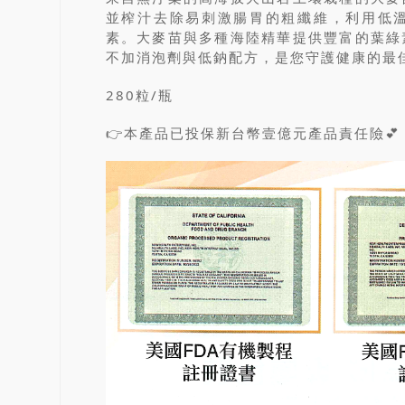
並榨汁去除易刺激腸胃的粗纖維，利用低
素。大麥苗與多種海陸精華提供豐富的葉綠
不加消泡劑與低鈉配方，是您守護健康的最
280粒/瓶
👉本產品已投保新台幣壹億元產品責任險💕