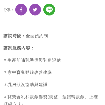
分享：
諮詢時段
：
全面預約制
諮詢服務內容
：
¤ 生產前哺乳準備與乳房評估
¤ 家中育兒動線改善建議
¤ 乳房狀況協助與建議
¤ 寶寶含乳和親餵姿勢(調整、瓶餵轉親餵、正確
瓶餵方式)