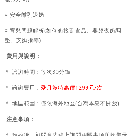
¤ 安全離乳退奶
¤ 育兒問題解析(如何銜接副食品、嬰兒夜奶調
整、安撫指導)
費用與說明：
＊ 諮詢時間 : 每次30分鐘
＊ 諮詢費用 :
愛月嫂特惠價1299元/次
＊ 地區範圍 : 僅限海外地區(台灣本島不開放)
注意事項
：
＊ 預約後，顧問會先線上詢問相關事項與收集母