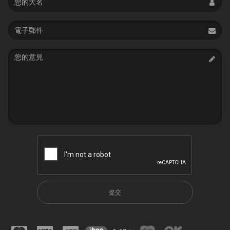
Email
address
Message
提交