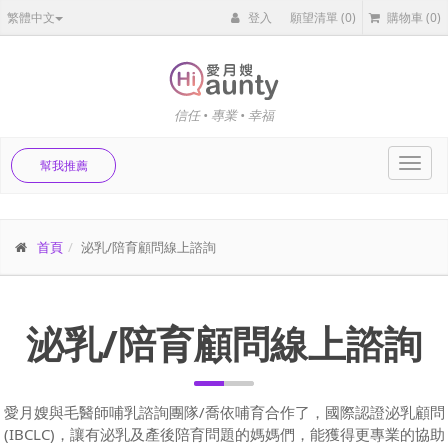
繁體中文
登入
願望清單
(0)
購物車
(0)
信任 • 專業 • 幸福
Toggl
幫我推薦
navig
首頁
泌乳/陪育顧問線上諮詢
泌乳/陪育顧問線上諮詢
愛月嫂與毛醫師哺乳諮詢團隊/喬依哺育合作了，國際認證泌乳顧問
(IBCLC)，讓有泌乳及產後陪育問題的媽媽們，能獲得更專業的協助