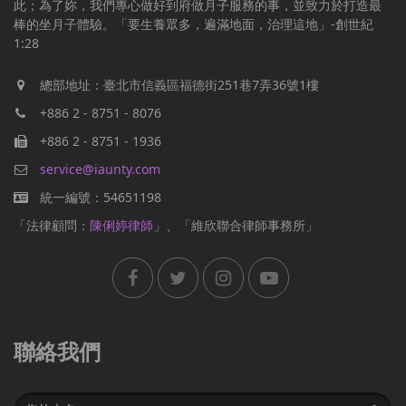
此；為了妳，我們專心做好到府做月子服務的事，並致力於打造最
棒的坐月子體驗。「要生養眾多，遍滿地面，治理這地」-創世紀
1:28
總部地址：臺北市信義區福德街251巷7弄36號1樓
+886 2 - 8751 - 8076
+886 2 - 8751 - 1936
service@iaunty.com
統一編號：54651198
「法律顧問：
陳俐婷律師
」、「維欣聯合律師事務所」
聯絡我們
Name