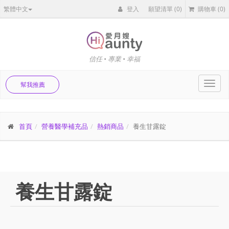
繁體中文
登入
願望清單
(0)
購物車
(0)
信任 • 專業 • 幸福
Toggl
幫我推薦
navig
首頁
營養醫學補充品
熱銷商品
養生甘露錠
養生甘露錠