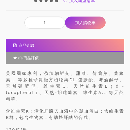
加入願望清單
商品介紹
(0) 商品評價
美國國家專利，添加朝鮮薊、甜菜、荷蘭芹、葉綠
素... 等多種珍貴複方植物與DL-蛋胺酸、啤酒酵母、
天然硒酵母、維生素C、天然維生素E ( d -
tocopherol ) 、天然-胡蘿蔔素、維生素A... 等天然
精華。
含維生素K：活化肝臟與血液中的凝血蛋白；含維生素
B群，包含生物素：有助於肝醣的合成。
120粒/瓶