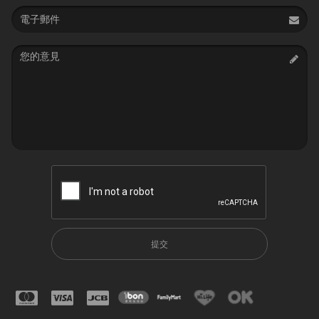
Email
address
Message
提交