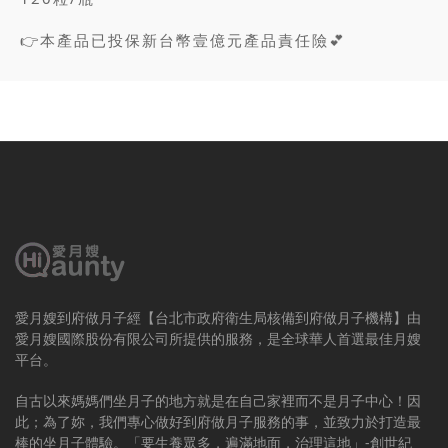
👉本產品已投保新台幣壹億元產品責任險💕
愛月嫂到府做月子經【台北市政府衛生局核備到府做月子機構】由
愛月嫂國際股份有限公司所提供的服務，是全球華人首選最佳月嫂
平台。
自古以來媽媽們坐月子的地方就是在自己家裡而不是月子中心！因
此；為了妳，我們專心做好到府做月子服務的事，並致力於打造最
棒的坐月子體驗。「要生養眾多，遍滿地面，治理這地」-創世紀