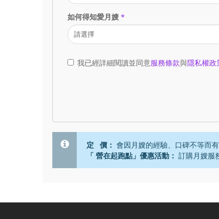
如何得知愛月嫂
*
我已經詳細閱讀並同意
服務條款
與
隱私權政
定 價：
會因月嫂的經驗、口碑不等而有
「 營在起跑點」優惠活動：
訂購月嫂服