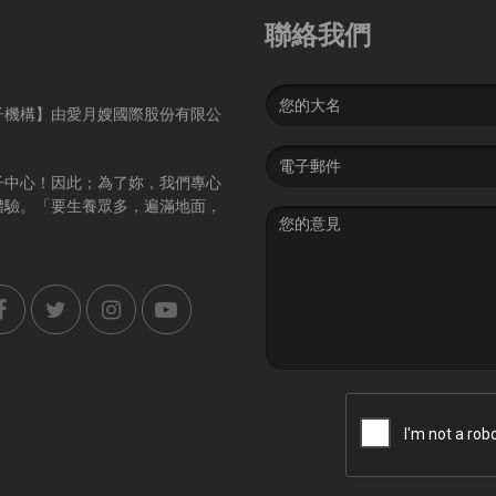
聯絡我們
Name
子機構】由愛月嫂國際股份有限公
Email
address
子中心！因此；為了妳，我們專心
體驗。「要生養眾多，遍滿地面，
Message