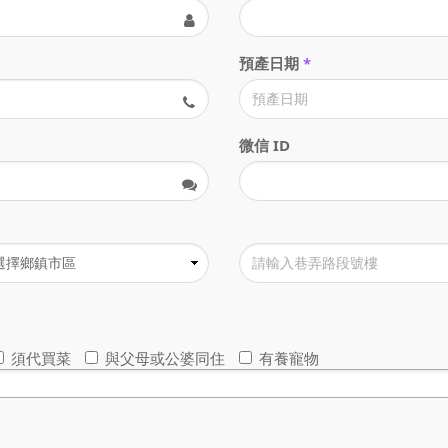
預產日期
*
微信 ID
須代買菜
與父母或公婆同住
有養寵物