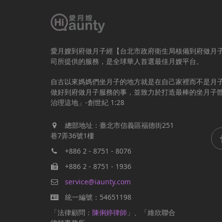
愛月嫂到府做月子經【台北市政府衛生局核備到府做月
司所提供的服務，是全球華人首選最佳月嫂平台。
自古以來媽媽們坐月子的地方就是在自己家裡而不是月
做好到府做月子服務的事，並致力於打造最棒的坐月子
治理這地」-創世紀 1:28
總部地址：臺北市信義區福德街251
巷7弄36號1樓
+886 2 - 8751 - 8076
+886 2 - 8751 - 1936
service@iaunty.com
統一編號：54651198
「法律顧問：
陳俐婷律師
」、「維欣聯合