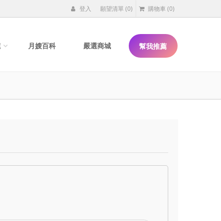
登入
願望清單
(0)
購物車
(0)
院
月嫂百科
嚴選商城
幫我推薦