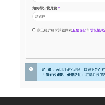
如何得知愛月嫂
*
我已經詳細閱讀並同意
服務條款
與
隱私權政
定 價：
會因月嫂的經驗、口碑不等而有
「 營在起跑點」優惠活動：
訂購月嫂服