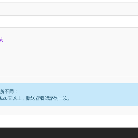
策
所不同！
務26天以上，贈送營養師諮詢一次。