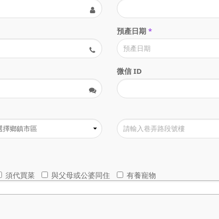
預產日期
*
微信 ID
須代買菜
與父母或公婆同住
有養寵物