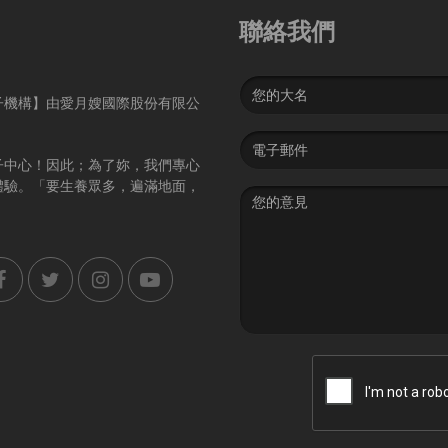
聯絡我們
Name
子機構】由愛月嫂國際股份有限公
Email
address
子中心！因此；為了妳，我們專心
體驗。「要生養眾多，遍滿地面，
Message