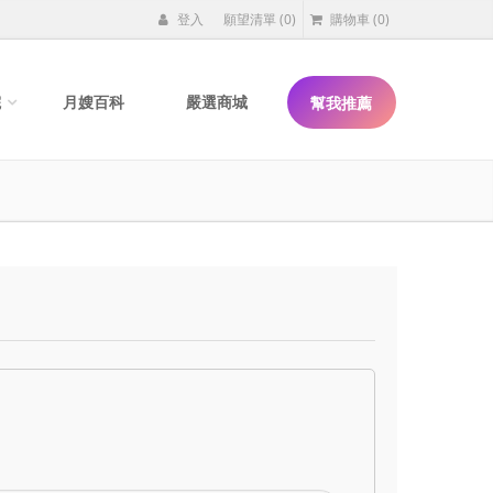
登入
願望清單
(0)
購物車
(0)
院
月嫂百科
嚴選商城
幫我推薦