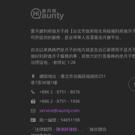
愛月嫂到府做月子經【台北市政府衛生局核備到府做月
司所提供的服務，是全球華人首選最佳月嫂平台。
自古以來媽媽們坐月子的地方就是在自己家裡而不是月
做好到府做月子服務的事，並致力於打造最棒的坐月子
治理這地」-創世紀 1:28
總部地址：臺北市信義區福德街251
巷7弄36號1樓
+886 2 - 8751 - 8076
+886 2 - 8751 - 1936
service@iaunty.com
統一編號：54651198
「法律顧問：
陳俐婷律師
」、「維欣聯合