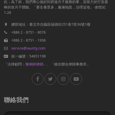
此；為了妳，我們專心做好到府做月子服務的事，並致力於打造最
棒的坐月子體驗。「要生養眾多，遍滿地面，治理這地」-創世紀
1:28
總部地址：臺北市信義區福德街251巷7弄36號1樓
+886 2 - 8751 - 8076
+886 2 - 8751 - 1936
service@iaunty.com
統一編號：54651198
「法律顧問：
陳俐婷律師
」、「維欣聯合律師事務所」
聯絡我們
Name