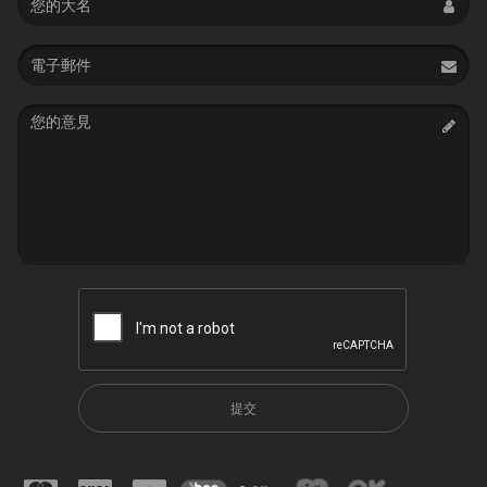
Email
address
Message
提交