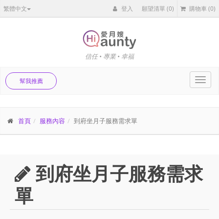
繁體中文
登入
願望清單
(0)
購物車
(0)
信任 • 專業 • 幸福
Toggl
幫我推薦
navig
首頁
服務內容
到府坐月子服務需求單
到府坐月子服務需求
單