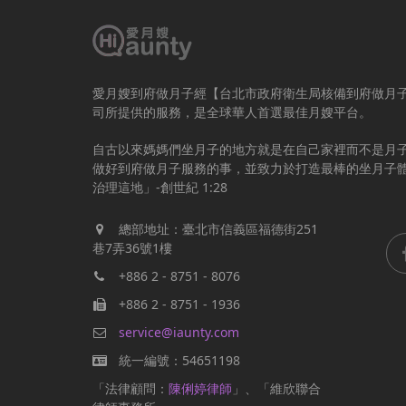
愛月嫂到府做月子經【台北市政府衛生局核備到府做月
司所提供的服務，是全球華人首選最佳月嫂平台。
自古以來媽媽們坐月子的地方就是在自己家裡而不是月
做好到府做月子服務的事，並致力於打造最棒的坐月子
治理這地」-創世紀 1:28
總部地址：臺北市信義區福德街251
巷7弄36號1樓
+886 2 - 8751 - 8076
+886 2 - 8751 - 1936
service@iaunty.com
統一編號：54651198
「法律顧問：
陳俐婷律師
」、「維欣聯合