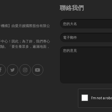
聯絡我們
Name
子機構】由愛月嫂國際股份有限公
Email
address
子中心！因此；為了妳，我們專心
體驗。「要生養眾多，遍滿地面，
Message