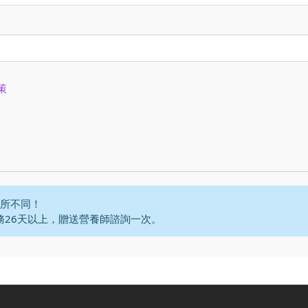
策
所不同！
務26天以上，贈送營養師諮詢一次。