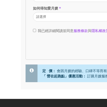
如何得知愛月嫂
*
我已經詳細閱讀並同意
服務條款
與
隱私權政
定 價：
會因月嫂的經驗、口碑不等而有
「 營在起跑點」優惠活動：
訂購月嫂服