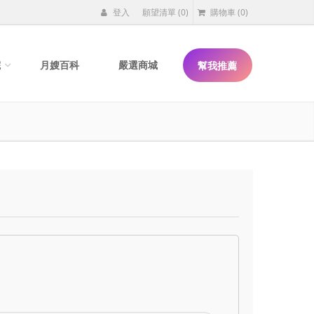
登入
願望清單
(0)
購物車
(0)
院
月嫂百科
嚴選商城
幫我推薦