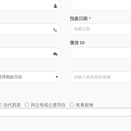
預產日期
*
微信 ID
須代買菜
與父母或公婆同住
有養寵物