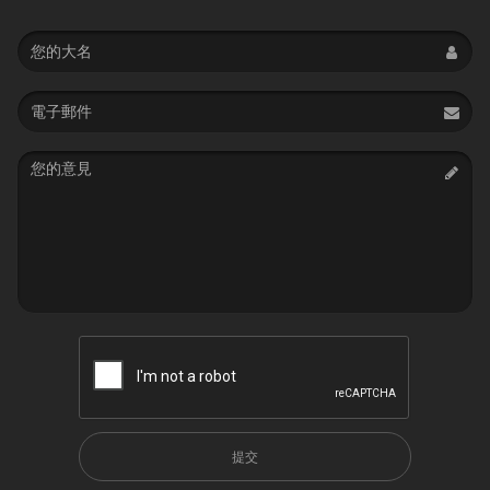
Name
Email
address
Message
提交