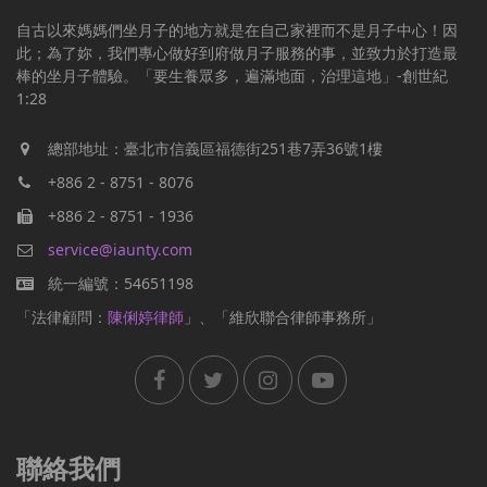
自古以來媽媽們坐月子的地方就是在自己家裡而不是月子中心！因
此；為了妳，我們專心做好到府做月子服務的事，並致力於打造最
棒的坐月子體驗。「要生養眾多，遍滿地面，治理這地」-創世紀
1:28
總部地址：臺北市信義區福德街251巷7弄36號1樓
+886 2 - 8751 - 8076
+886 2 - 8751 - 1936
service@iaunty.com
統一編號：54651198
「法律顧問：
陳俐婷律師
」、「維欣聯合律師事務所」
聯絡我們