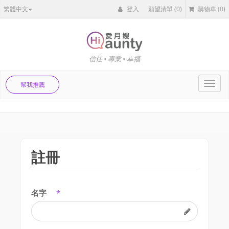
繁體中文
登入
願望清單
(0)
購物車
(0)
信任 • 專業 • 幸福
Toggl
幫我推薦
navig
註冊
名字
*