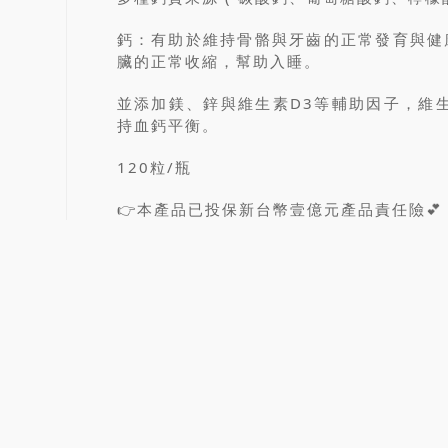
鈣：有助於維持骨骼與牙齒的正常發育與健
臟的正常收縮，幫助入睡。
並添加鎂、鋅與維生素D3等輔助因子，維
持血鈣平衡。
120粒/瓶
👉本產品已投保新台幣壹億元產品責任險