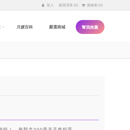
登入
願望清單
(0)
購物車
(0)
院
月嫂百科
嚴選商城
幫我推薦
鈣 ) ，每顆含300毫克天然鈣質。