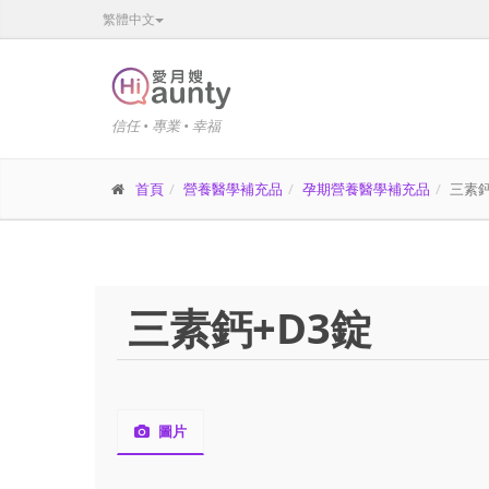
繁體中文
信任 • 專業 • 幸福
首頁
營養醫學補充品
孕期營養醫學補充品
三素鈣
三素鈣+D3錠
圖片