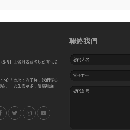
聯絡我們
Name
子機構】由愛月嫂國際股份有限公
Email
address
子中心！因此；為了妳，我們專心
體驗。「要生養眾多，遍滿地面，
Message