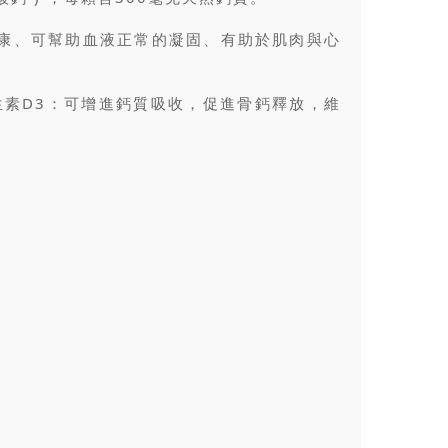
康、可幫助血液正常的凝固、有助於肌肉與心
生素D3：可增進鈣質吸收，促進骨鈣釋放，維
