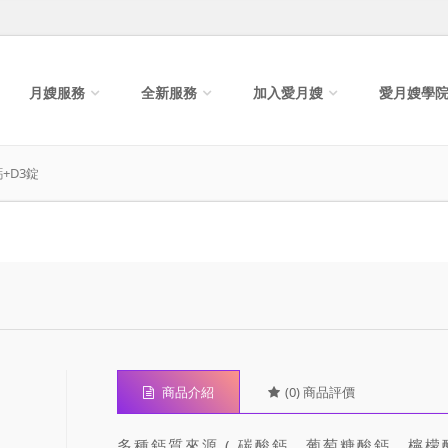
月嫂服務
全新服務
加入愛月嫂
愛月嫂學
+D3錠
商品介紹
(0) 商品評價
多種鈣質來源 ( 碳酸鈣、葡萄糖酸鈣、檸檬酸