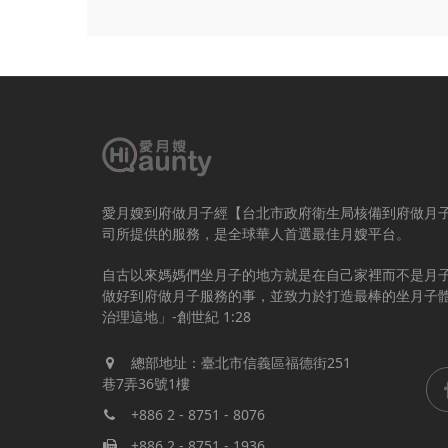
愛月嫂到府做月子經【台北市政府衛生局核備到府做月
司所提供的服務，是全球華人首選最佳月嫂平台。
自古以來媽媽們坐月子的地方就是在自己家裡而不是月
做好到府做月子服務的事，並致力於打造最棒的坐月子
治理這地」-創世紀 1:28
總部地址：臺北市信義區福德街251
巷7弄36號1樓
+886 2 - 8751 - 8076
+886 2 - 8751 - 1936