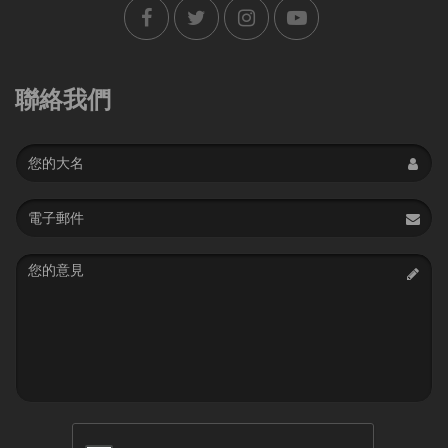
聯絡我們
Name
Email
address
Message