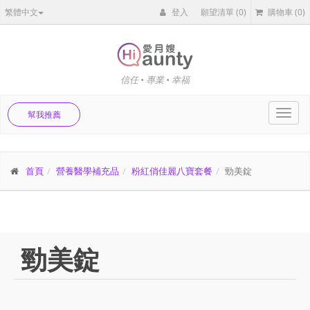
繁體中文
登入
願望清單
(0)
購物車
(0)
信任 • 專業 • 幸福
Toggl
幫我推薦
navig
首頁
營養醫學補充品
粉紅俏佳麗八寶套餐
勁美錠
勁美錠