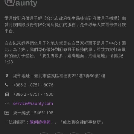
愛月嫂到府做月子經【台北市政府衛生局核備到府做月子機構】由
愛月嫂國際股份有限公司所提供的服務，是全球華人首選最佳月嫂
平台。
自古以來媽媽們坐月子的地方就是在自己家裡而不是月子中心！因
此；為了妳，我們專心做好到府做月子服務的事，並致力於打造最
棒的坐月子體驗。「要生養眾多，遍滿地面，治理這地」-創世紀
1:28
總部地址：臺北市信義區福德街251巷7弄36號1樓
+886 2 - 8751 - 8076
+886 2 - 8751 - 1936
service@iaunty.com
統一編號：54651198
「法律顧問：
陳俐婷律師
」、「維欣聯合律師事務所」