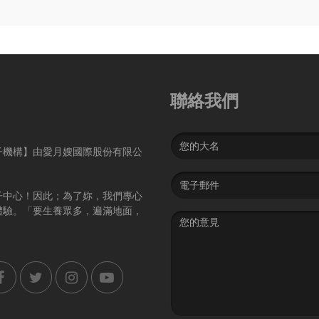
聯絡我們
Name
子機構】由愛月嫂國際股份有限公
Email
address
子中心！因此；為了妳，我們專心
體驗。「要生養眾多，遍滿地面，
Message