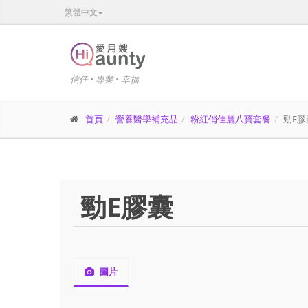
繁體中文
信任 • 專業 • 幸福
首頁
營養醫學補充品
粉紅俏佳麗八寶套餐
勁E膠
勁E膠囊
圖片