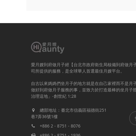
愛月嫂到府做月子經【台北市政府衛生局核備到府做月
司所提供的服務，是全球華人首選最佳月嫂平台。
自古以來媽媽們坐月子的地方就是在自己家裡而不是月
做好到府做月子服務的事，並致力於打造最棒的坐月子
治理這地」-創世紀 1:28
總部地址：臺北市信義區福德街251
巷7弄36號1樓
+886 2 - 8751 - 8076
+886 2 - 8751 - 1936