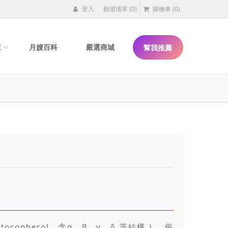
登入
願望清單
(0)
購物車
(0)
院
月嫂百科
嚴選商城
幫我推薦
ocopherol，含α、β、γ、δ 等結構 ) ，俗