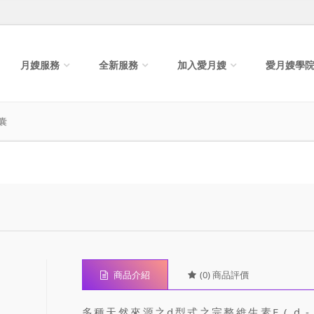
月嫂服務
全新服務
加入愛月嫂
愛月嫂學
囊
商品介紹
(0) 商品評價
多種天然來源之d型式之完整維生素E ( d - t