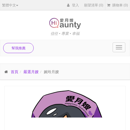
繁體中文
登入
願望清單
(0)
購物車
(0)
信任 • 專業 • 幸福
Toggl
幫我推薦
navig
首頁
嚴選月嫂
婉玲月嫂