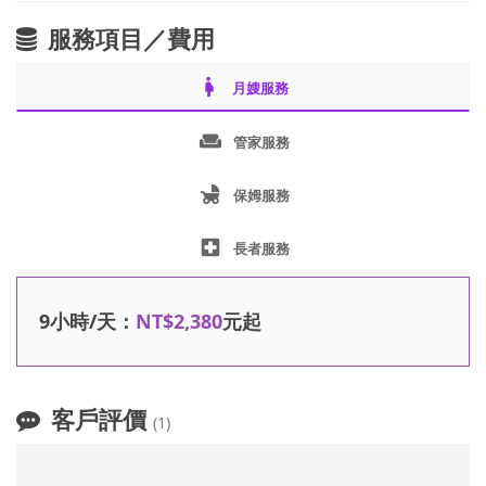
服務項目／費用
pregnant_woman
月嫂服務
weekend
管家服務
child_friendly
保姆服務
local_hospital
長者服務
9小時/天：
NT$2,380
元起
客戶評價
(1)