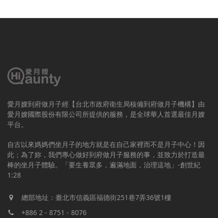
愛月嫂到府做月子經【台北市政府衛生局核備到府做月子機構】由
愛月嫂國際股份有限公司所提供的服務，是全球華人首選最佳月嫂
平台。
自古以來媽媽們坐月子的地方就是在自己家裡而不是月子中心！因
此；為了妳，我們專心做好到府做月子服務的事，並致力於打造最
棒的坐月子體驗。「要生養眾多，遍滿地面，治理這地」-創世紀
1:28
總部地址：臺北市信義區福德街251巷7弄36號1樓
+886 2 - 8751 - 8076