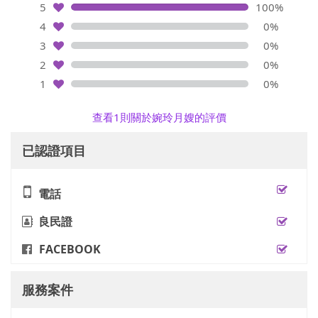
5
100%
4
0%
3
0%
2
0%
1
0%
查看1則關於婉玲月嫂的評價
已認證項目
電話
良民證
FACEBOOK
服務案件