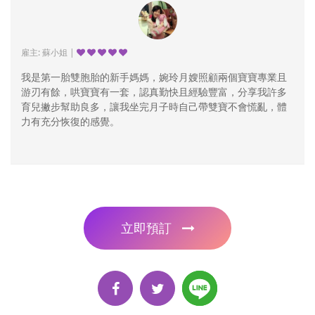
雇主: 蘇小姐 |
我是第一胎雙胞胎的新手媽媽，婉玲月嫂照顧兩個寶寶專業且
游刃有餘，哄寶寶有一套，認真勤快且經驗豐富，分享我許多
育兒撇步幫助良多，讓我坐完月子時自己帶雙寶不會慌亂，體
力有充分恢復的感覺。
立即預訂