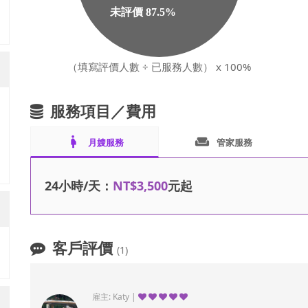
（填寫評價人數 ÷ 已服務人數） x 100%
服務項目／費用
pregnant_woman
weekend
月嫂服務
管家服務
24小時/天：
NT$3,500
元起
客戶評價
(1)
雇主: Katy |