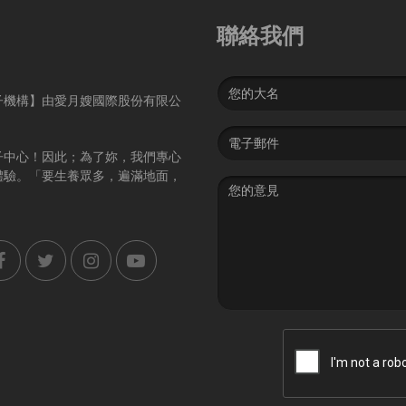
聯絡我們
Name
子機構】由愛月嫂國際股份有限公
Email
address
子中心！因此；為了妳，我們專心
體驗。「要生養眾多，遍滿地面，
Message