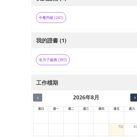
中餐丙級 (241)
我的證書 (1)
坐月子服務 (397)
工作檔期
2026年8月
週日
週一
週二
週三
週四
週五
週六
7日
8