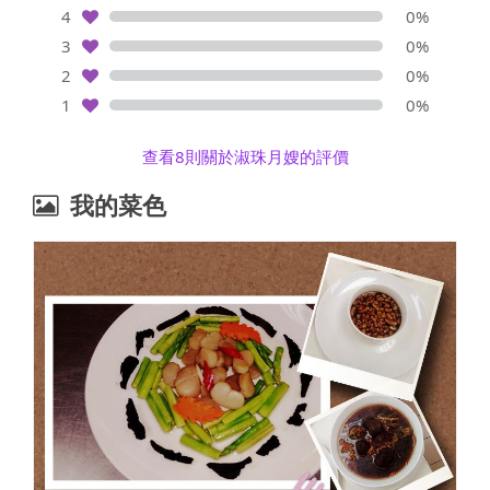
4
0%
3
0%
2
0%
1
0%
查看8則關於淑珠月嫂的評價
我的菜色