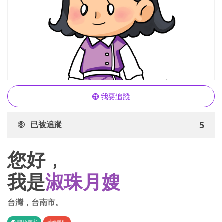
我要追蹤
已被追蹤
5
您好，
我是
淑珠月嫂
台灣
，
台南市
。
開放接案
葷食料理