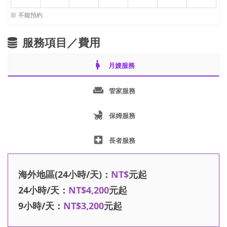
不能預約
服務項目／費用
pregnant_woman
月嫂服務
weekend
管家服務
child_friendly
保姆服務
local_hospital
長者服務
海外地區(24小時/天)：
NT$
元起
24小時/天：
NT$4,200
元起
9小時/天：
NT$3,200
元起