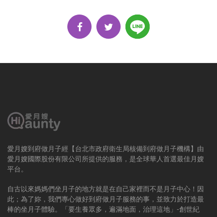
愛月嫂到府做月子經【台北市政府衛生局核備到府做月子機構】由
愛月嫂國際股份有限公司所提供的服務，是全球華人首選最佳月嫂
平台。
自古以來媽媽們坐月子的地方就是在自己家裡而不是月子中心！因
此；為了妳，我們專心做好到府做月子服務的事，並致力於打造最
棒的坐月子體驗。「要生養眾多，遍滿地面，治理這地」-創世紀