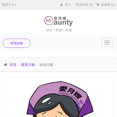
繁體中文
登入
願望清單
(0)
購物車
(0)
信任 • 專業 • 幸福
Toggl
幫我推薦
navig
首頁
嚴選月嫂
淑珠月嫂