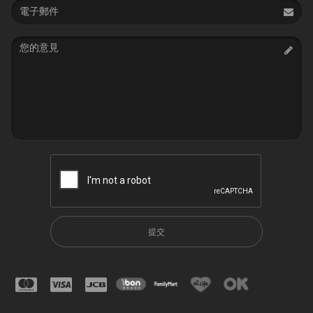
Email
address
Message
提交