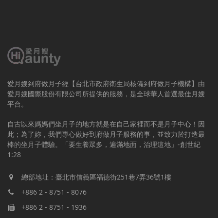
愛月嫂到府做月子經【台北市政府衛生局核備到府做月子機構】由
愛月嫂國際股份有限公司所提供的服務，是全球華人首選最佳月嫂
平台。
自古以來媽媽們坐月子的地方就是在自己家裡而不是月子中心！因
此；為了妳，我們專心做好到府做月子服務的事，並致力於打造最
棒的坐月子體驗。「要生養眾多，遍滿地面，治理這地」-創世紀
1:28
總部地址：臺北市信義區福德街251巷7弄36號1樓
+886 2 - 8751 - 8076
+886 2 - 8751 - 1936