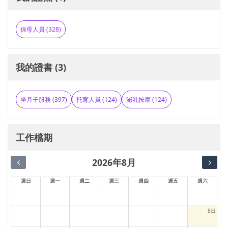
保母人員 (328)
我的證書 (3)
坐月子服務 (397)
托育人員 (124)
泌乳按摩 (124)
工作檔期
2026年8月
週日
週一
週二
週三
週四
週五
週六
8日