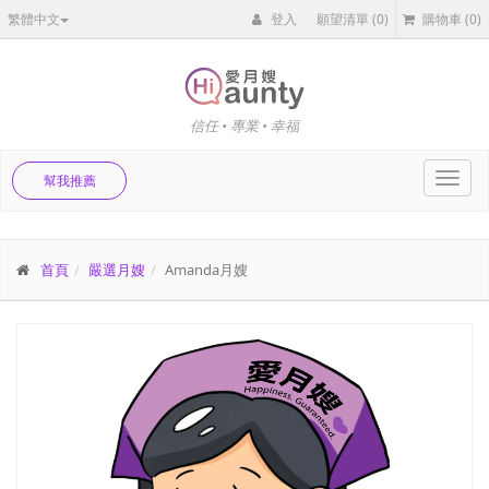
繁體中文
登入
願望清單
(0)
購物車
(0)
信任 • 專業 • 幸福
Toggl
幫我推薦
navig
首頁
嚴選月嫂
Amanda月嫂