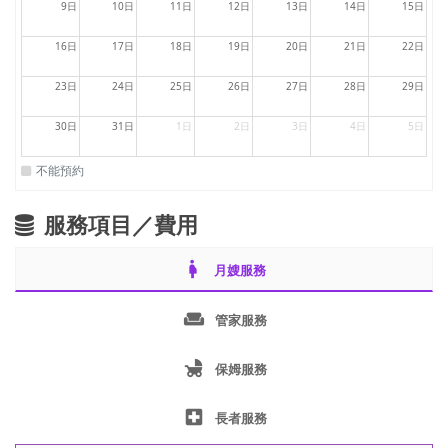
9日
10日
11日
12日
13日
14日
15日
16日
17日
18日
19日
20日
21日
22日
23日
24日
25日
26日
27日
28日
29日
30日
31日
1日
2日
3日
4日
5日
不能預約
服務項目／費用
pregnant_woman
月嫂服務
weekend
管家服務
child_friendly
保姆服務
local_hospital
長者服務