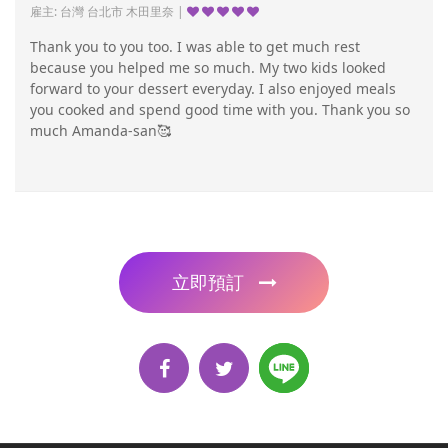
雇主: 台灣 台北市 木田里奈 |
Thank you to you too. I was able to get much rest
because you helped me so much. My two kids looked
forward to your dessert everyday. I also enjoyed meals
you cooked and spend good time with you. Thank you so
much Amanda-san🥰
立即預訂