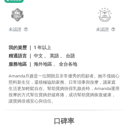
未認證
未認證
我的資歷 ｜
1 年以上
精通語言 ｜
中文 、 英語 、 台語
服務地區 ｜
海外地區 、 全台各地
Amanda月嫂是一位開朗且非常優秀的照顧者。她不僅細心
照料新生兒，還積極協助家務、日常瑣事與按摩，讓家庭
生活更加輕鬆自在。幫助寶媽快得乳腺炎時，Amanda運用
按摩的方式幫住寶媽舒緩疼痛，成功幫助寶媽恢復健康，
讓寶媽倍感安心與信任。