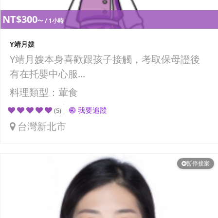
NT$300
〜 / 1小時
Y靖月嫂
Y靖月嫂本身喜歡跟孩子接觸，考取保母證後
有在托嬰中心服...
料理類型：葷食
我要追蹤
(5)
台灣新北市
暫停接案