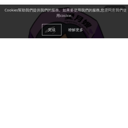
暫停接案
Cookies幫助我們提供我們的服務。如果要使用我們的服務,您需同意我們使
用cookie。
完成
瞭解更多
NT$300
〜 / 1小時
馬秀蘭月嫂
馬秀蘭月嫂是因為豐富經驗的月嫂，照顧寶寶
有耐心、愛心、...