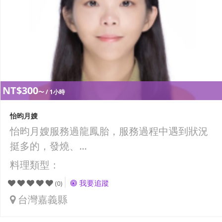
NT$300
〜 / 1小時
怡昀月嫂
怡昀月嫂服務過龍鳳胎，服務過程中遇到狀況
挺多的，發燒、...
料理類型：
我要追蹤
(0)
台灣嘉義縣