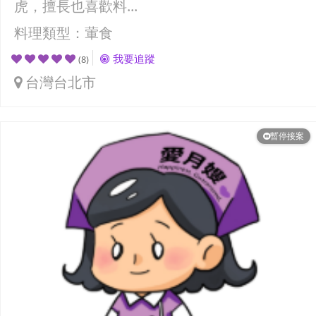
虎，擅長也喜歡料...
料理類型：葷食
我要追蹤
(8)
台灣台北市
暫停接案