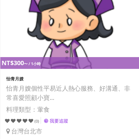
NT$300
〜 / 1小時
怡青月嫂
怡青月嫂個性平易近人熱心服務、好溝通、非
常喜愛照顧小寶...
料理類型：葷食
我要追蹤
(0)
台灣台北市