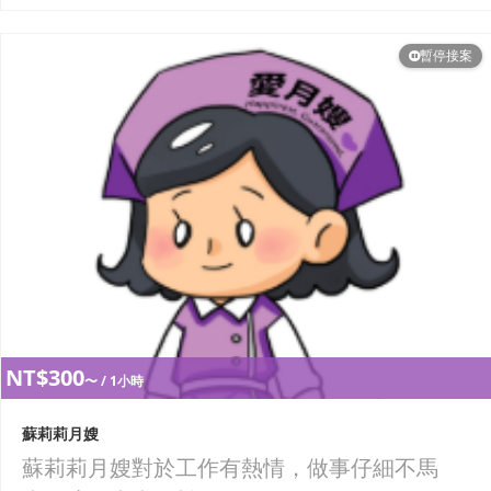
暫停接案
NT$300
〜 / 1小時
蘇莉莉月嫂
蘇莉莉月嫂對於工作有熱情，做事仔細不馬