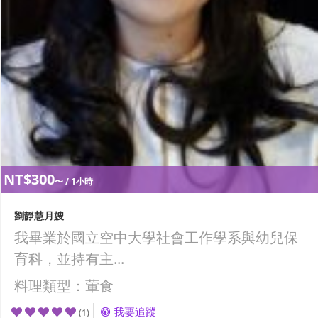
NT$300
〜 / 1小時
劉靜慧月嫂
我畢業於國立空中大學社會工作學系與幼兒保
育科，並持有主...
料理類型：葷食
我要追蹤
(1)