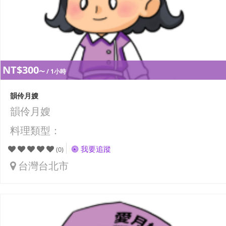
NT$300
〜 / 1小時
韻伶月嫂
韻伶月嫂
料理類型：
我要追蹤
(0)
台灣台北市