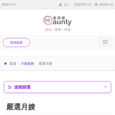
繁體中文
登入
願望清單
(0)
購物車
(0)
信任 • 專業 • 幸福
Toggl
幫我推薦
navig
首頁
月嫂服務
嚴選月嫂
進階篩選
嚴選月嫂