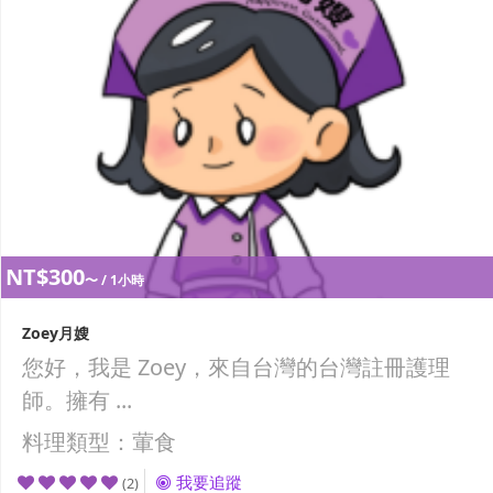
NT$300
〜 / 1小時
Zoey月嫂
您好，我是 Zoey，來自台灣的台灣註冊護理
師。擁有 ...
料理類型：葷食
我要追蹤
(2)