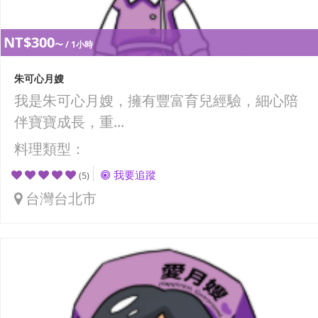
NT$300
〜 / 1小時
朱可心月嫂
我是朱可心月嫂，擁有豐富育兒經驗，細心陪
伴寶寶成長，重...
料理類型：
我要追蹤
(5)
台灣台北市