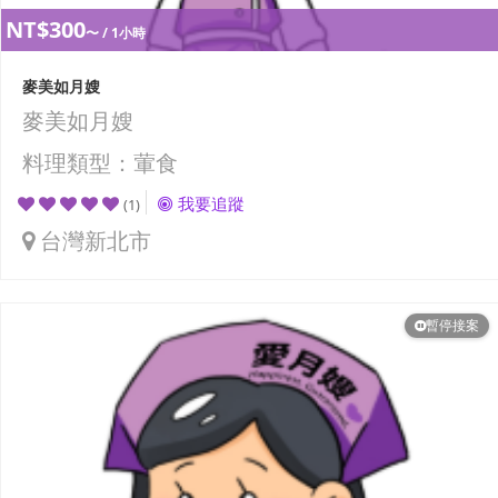
NT$300
〜 / 1小時
麥美如月嫂
麥美如月嫂
料理類型：葷食
我要追蹤
(1)
台灣新北市
暫停接案