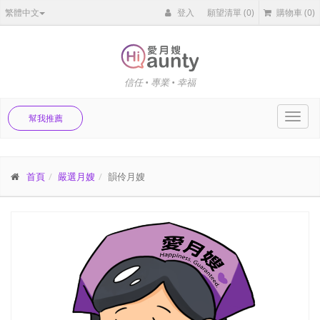
繁體中文
登入
願望清單
(0)
購物車
(0)
信任 • 專業 • 幸福
Toggl
幫我推薦
navig
首頁
嚴選月嫂
韻伶月嫂