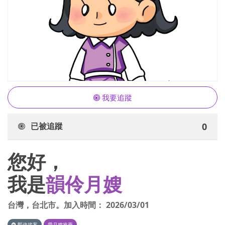
我要追蹤
已被追蹤
0
您好，
我是
韻伶月嫂
台灣
，
台北市
。加入時間：
2026/03/01
暫停接案
愛月嫂推薦