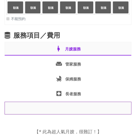
24:00
24:00
24:00
24:00
24:00
24:00
24:00
|
|
|
|
|
|
|
額滿
額滿
額滿
額滿
額滿
額滿
額滿
23:59
23:59
23:59
23:59
23:59
23:59
23:59
不能預約
服務項目／費用
pregnant_woman
月嫂服務
weekend
管家服務
child_friendly
保姆服務
local_hospital
長者服務
【* 此為超人氣月嫂，很難訂！】