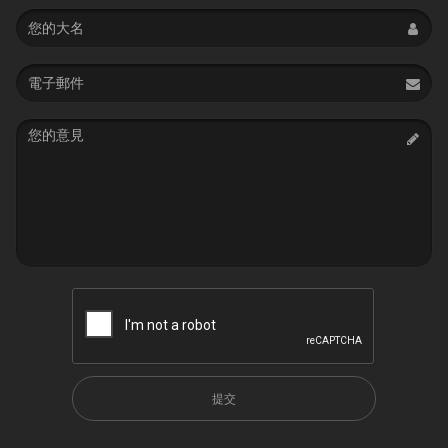
Name
Email
address
Message
提交