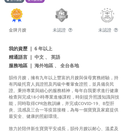
金牌月嫂
未認證
未認證
我的資歷 ｜
6 年以上
精通語言 ｜
中文 、 英語
服務地區 ｜
海外地區 、 全台各地
韻伶月嫂，擁有九年以上豐富的月嫂與保母實務經驗，持
有丙級托育人員證照及丙級中餐葷食證照，並具備良民
證。秉持專業與細心的服務精神，每年自我要求進行健康
檢查與完成18小時專業進修課程，時刻提升照護知識與技
能，同時取得CPR急救訓練，并完成COVID-19、B型肝
炎、流感及三合一等疫苗接種，為每一個寶寶及家庭提供
最安全、健康的照顧環境。
致力於陪伴新生寶寶平安成長，韻伶月嫂以耐心、溫柔及