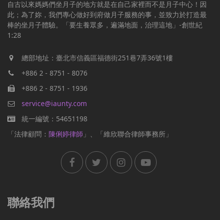
自古以來媽媽們坐月子的地方就是在自己家裡而不是月子中心！因
此；為了妳，我們專心做好到府做月子服務的事，並致力於打造最
棒的坐月子體驗。「要生養眾多，遍滿地面，治理這地」-創世紀
1:28
總部地址：臺北市信義區福德街251巷7弄36號1樓
+886 2 - 8751 - 8076
+886 2 - 8751 - 1936
service@iaunty.com
統一編號：54651198
「法律顧問：
陳俐婷律師
」、「維欣聯合律師事務所」
聯絡我們