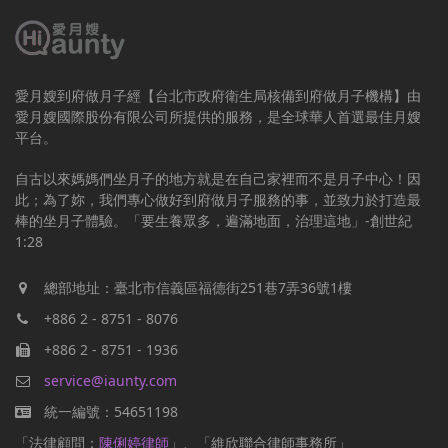
愛月嫂到府做月子經【台北市政府衛生局核備到府做月子機構】由
愛月嫂國際股份有限公司所提供的服務，是全球華人首選最佳月嫂
平台。
自古以來媽媽們坐月子的地方就是在自己家裡而不是月子中心！因
此；為了妳，我們專心做好到府做月子服務的事，並致力於打造最
棒的坐月子體驗。「要生養眾多，遍滿地面，治理這地」-創世紀
1:28
總部地址：臺北市信義區福德街251巷7弄36號1樓
+886 2 - 8751 - 8076
+886 2 - 8751 - 1936
service@iaunty.com
統一編號：54651198
「法律顧問：
陳俐婷律師
」、「維欣聯合律師事務所」