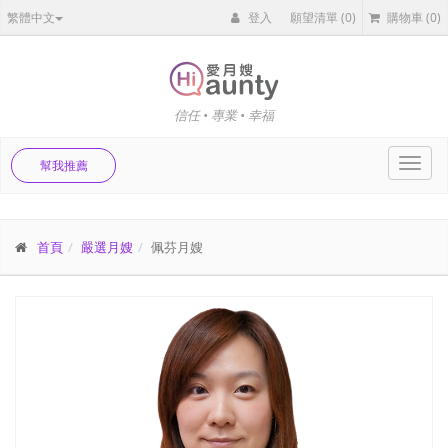
繁體中文
登入
願望清單
(0)
購物車
(0)
信任 • 專業 • 幸福
Toggl
幫我推薦
navig
首頁
嚴選月嫂
佩芬月嫂