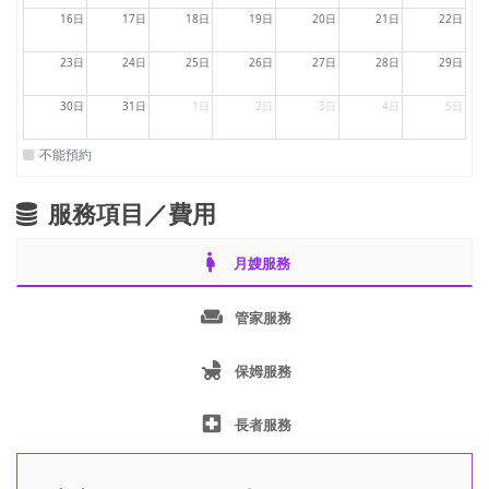
16日
17日
18日
19日
20日
21日
22日
23日
24日
25日
26日
27日
28日
29日
30日
31日
1日
2日
3日
4日
5日
不能預約
服務項目／費用
pregnant_woman
月嫂服務
weekend
管家服務
child_friendly
保姆服務
local_hospital
長者服務