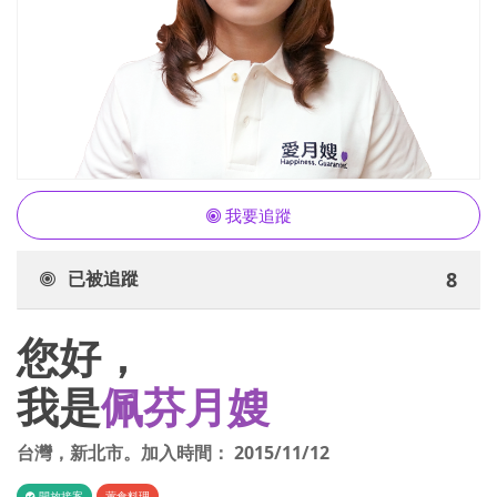
我要追蹤
已被追蹤
8
您好，
我是
佩芬月嫂
台灣
，
新北市
。加入時間：
2015/11/12
開放接案
葷食料理