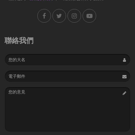
聯絡我們
Name
Email
address
Message