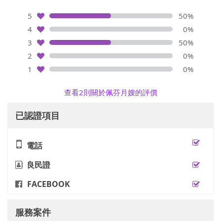
5
50%
4
0%
3
50%
2
0%
1
0%
查看2則關於佩芬月嫂的評價
已認證項目
電話
良民證
FACEBOOK
服務案件