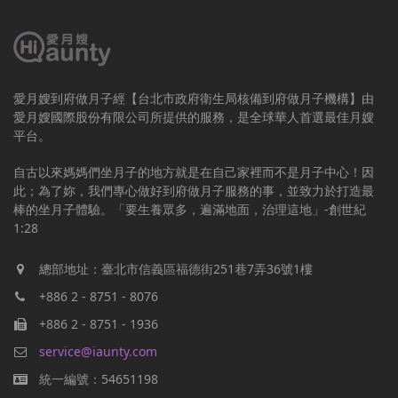
愛月嫂到府做月子經【台北市政府衛生局核備到府做月子機構】由
愛月嫂國際股份有限公司所提供的服務，是全球華人首選最佳月嫂
平台。
自古以來媽媽們坐月子的地方就是在自己家裡而不是月子中心！因
此；為了妳，我們專心做好到府做月子服務的事，並致力於打造最
棒的坐月子體驗。「要生養眾多，遍滿地面，治理這地」-創世紀
1:28
總部地址：臺北市信義區福德街251巷7弄36號1樓
+886 2 - 8751 - 8076
+886 2 - 8751 - 1936
service@iaunty.com
統一編號：54651198