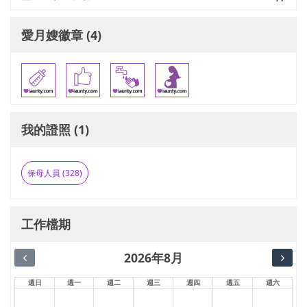
愛月嫂徽章 (4)
我的證照 (1)
保母人員 (328)
工作檔期
2026年8月
週日
週一
週二
週三
週四
週五
週六