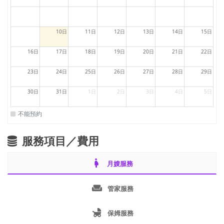
10日
11日
12日
13日
14日
15日
16日
17日
18日
19日
20日
21日
22日
23日
24日
25日
26日
27日
28日
29日
30日
31日
1日
2日
3日
4日
5日
不能預約
服務項目／費用
pregnant_woman
月嫂服務
weekend
管家服務
child_friendly
保姆服務