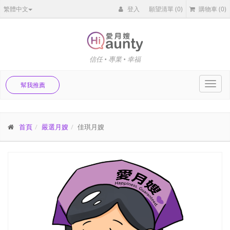
繁體中文
登入
願望清單
(0)
購物車
(0)
信任 • 專業 • 幸福
Toggl
幫我推薦
navig
首頁
嚴選月嫂
佳琪月嫂