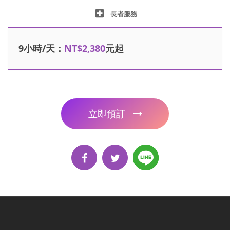
local_hospital
長者服務
9小時/天：
NT$2,380
元起
立即預訂