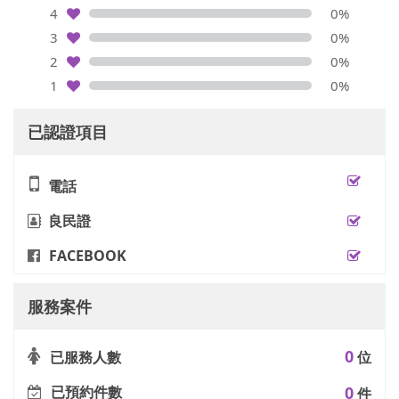
4
0%
3
0%
2
0%
1
0%
已認證項目
電話
良民證
FACEBOOK
服務案件
0
已服務人數
位
已預約件數
0
件