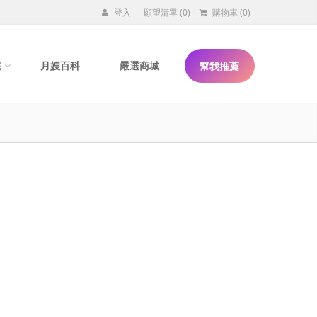
登入
願望清單
(0)
購物車
(0)
院
月嫂百科
嚴選商城
幫我推薦