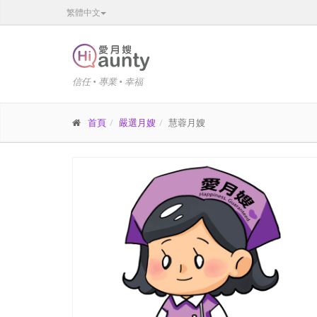
繁體中文
信任 • 專業 • 幸福
首頁
嚴選月嫂
慧蓉月嫂