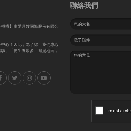
聯絡我們
Name
子機構】由愛月嫂國際股份有限公
Email
address
子中心！因此；為了妳，我們專心
體驗。「要生養眾多，遍滿地面，
Message