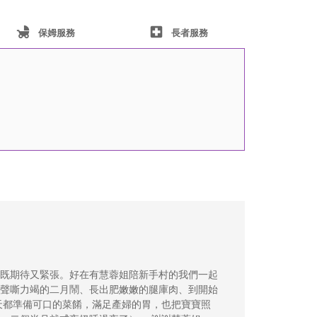
child_friendly
local_hospital
保姆服務
長者服務
既期待又緊張。好在有慧蓉姐陪新手村的我們一起
聲嘶力竭的二月鬧、長出肥嫩嫩的腿庫肉、到開始
天都準備可口的菜餚，滿足產婦的胃，也把寶寶照