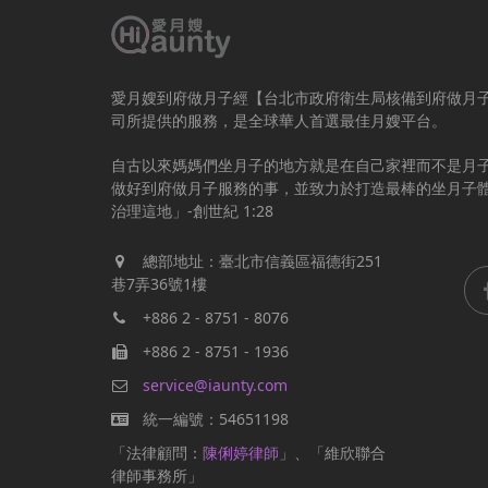
愛月嫂到府做月子經【台北市政府衛生局核備到府做月
司所提供的服務，是全球華人首選最佳月嫂平台。
自古以來媽媽們坐月子的地方就是在自己家裡而不是月
做好到府做月子服務的事，並致力於打造最棒的坐月子
治理這地」-創世紀 1:28
總部地址：臺北市信義區福德街251
巷7弄36號1樓
+886 2 - 8751 - 8076
+886 2 - 8751 - 1936
service@iaunty.com
統一編號：54651198
「法律顧問：
陳俐婷律師
」、「維欣聯合
律師事務所」