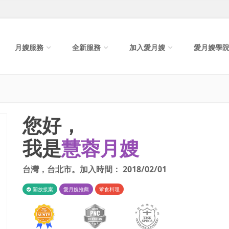
月嫂服務
全新服務
加入愛月嫂
愛月嫂學
您好，
我是
慧蓉月嫂
台灣
，
台北市
。加入時間：
2018/02/01
開放接案
愛月嫂推薦
葷食料理