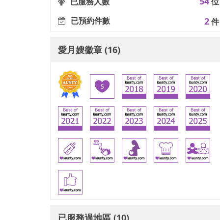
54
已服務人數
位
已預約件數
2
件
愛月嫂徽章 (16)
已服務過地區 (10)