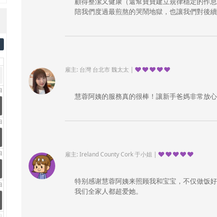
顧得整潔又健康（還幫寶寶建立規律穩定的作息
陪我們度過最煎熬的哭鬧地獄，也讓我們對後續
雇主: 台灣 台北市 魏太太 |
日
慧蓉阿姨的服務真的很棒！讓新手爸媽非常放心
日
日
雇主: Ireland County Cork 于小姐 |
特别感谢慧蓉阿姨来照顾我和宝宝，不仅做饭好
日
我们全家人都超爱她。
日