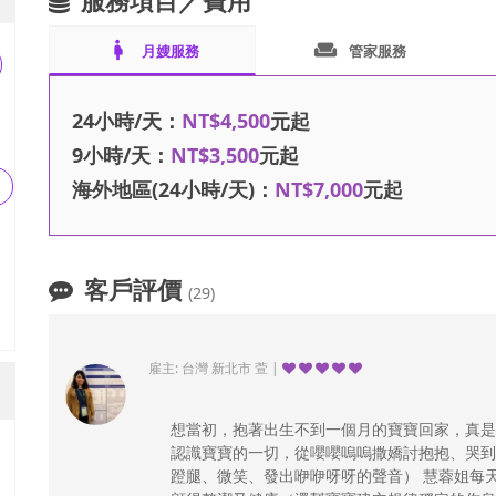
服務項目／費用
pregnant_woman
weekend
月嫂服務
管家服務
24小時/天：
NT$4,500
元起
9小時/天：
NT$3,500
元起
海外地區(24小時/天)：
NT$7,000
元起
客戶評價
(29)
雇主: 台灣 新北市 萱 |
想當初，抱著出生不到一個月的寶寶回家，真是
認識寶寶的一切，從嚶嚶嗚嗚撒嬌討抱抱、哭到
蹬腿、微笑、發出咿咿呀呀的聲音） 慧蓉姐每