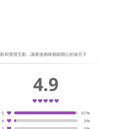
喜歡和寶寶互動，讓產後媽咪都能開心的做月子
4.9
5
97%
4
3%
3
0%