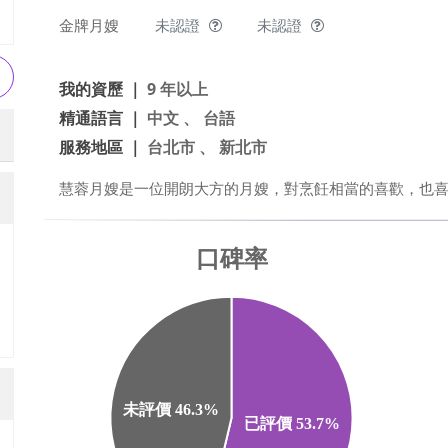
金牌月嫂
未認證
未認證
我的資歷 ｜
9 年以上
精通語言 ｜
中文 、 台語
服務地區 ｜
台北市 、 新北市
慧蓉月嫂是一位開朗大方的月嫂，對烹飪相當的喜歡，也