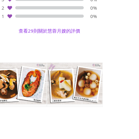
2
0%
1
0%
查看29則關於慧蓉月嫂的評價