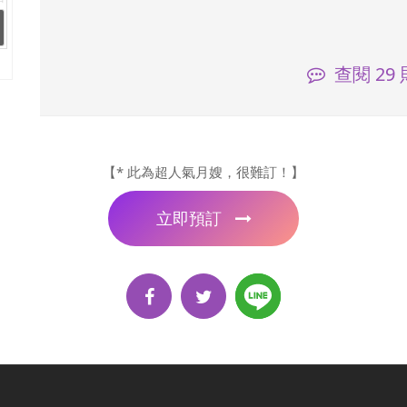
查閱
29
【* 此為超人氣月嫂，很難訂！】
立即預訂