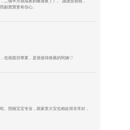
，二個半月就戒夜奶睡過夜了）。 謝謝慧蓉姐，
照顧寶寶更有信心。
，也很親切專業，是很值得推薦的阿姨♡
吃、照顾宝宝专业，跟家里大宝也相处得非常好，