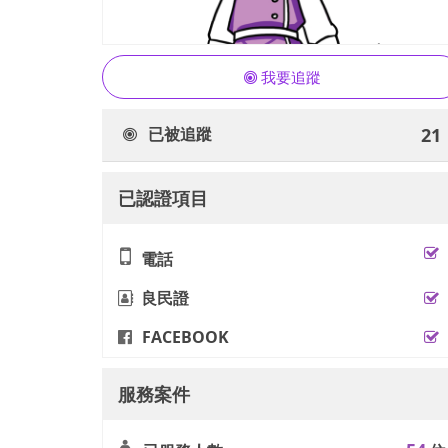
我要追蹤
已被追蹤
21
已認證項目
電話
良民證
FACEBOOK
服務案件