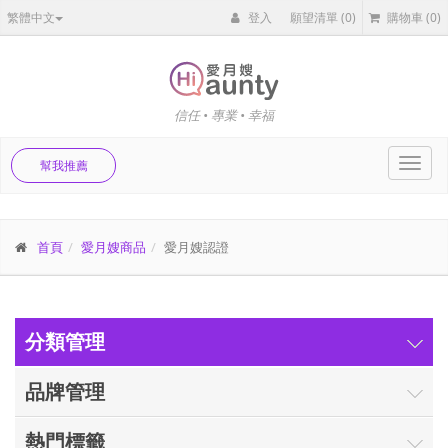
繁體中文
登入
願望清單
(0)
購物車
(0)
信任 • 專業 • 幸福
Toggl
幫我推薦
navig
首頁
愛月嫂商品
愛月嫂認證
分類管理
品牌管理
熱門標籤