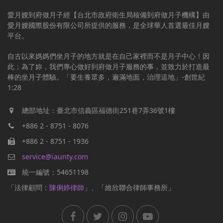
愛月嫂到府做月子經【台北市政府衛生局核備到府做月子機構】由
愛月嫂國際股份有限公司所提供的服務，是全球華人首選最佳月嫂
平台。
自古以來媽媽們坐月子的地方就是在自己家裡而不是月子中心！因
此；為了妳，我們專心做好到府做月子服務的事，並致力於打造最
棒的坐月子體驗。「要生養眾多，遍滿地面，治理這地」-創世紀
1:28
總部地址：臺北市信義區福德街251巷7弄36號1樓
+886 2 - 8751 - 8076
+886 2 - 8751 - 1936
service@iaunty.com
統一編號：54651198
「法律顧問：
陳俐婷律師
」、「維欣聯合律師事務所」