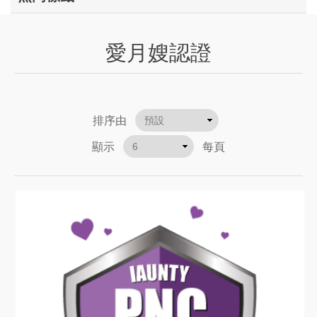
愛月嫂認證
排序由
顯示
每頁