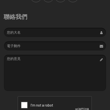
聯絡我們
Name
Email
address
Message