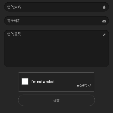
Name
Email
address
Message
提交