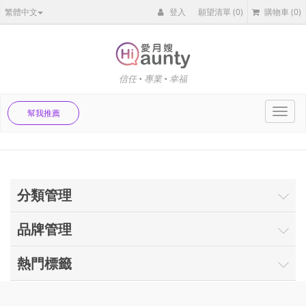
繁體中文
登入
願望清單
(0)
購物車
(0)
信任 • 專業 • 幸福
Toggl
幫我推薦
navig
分類管理
品牌管理
熱門標籤