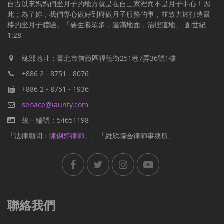
自古以來媽媽們坐月子的地方就是在自己家裡而不是月子中心！因
此；為了妳，我們專心做好到府做月子服務的事，並致力於打造最
棒的坐月子體驗。「要生養眾多，遍滿地面，治理這地」-創世紀
1:28
總部地址：臺北市信義區福德街251巷7弄36號1樓
+886 2 - 8751 - 8076
+886 2 - 8751 - 1936
service@iaunty.com
統一編號：54651198
「法律顧問：
陳俐婷律師
」、「維欣聯合律師事務所」
聯絡我們