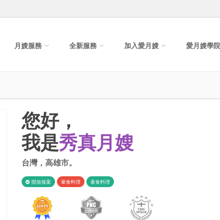
月嫂服務
全新服務
加入愛月嫂
愛月嫂學
您好，
我是
秀真月嫂
台灣
，
高雄市
。
開放接案
葷食料理
素食料理