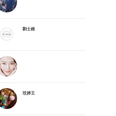
劉士維
玟婷王