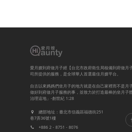
愛月嫂到府做月子經【台北市政府衛生局核備到府做月
司所提供的服務，是全球華人首選最佳月嫂平台。
自古以來媽媽們坐月子的地方就是在自己家裡而不是月
做好到府做月子服務的事，並致力於打造最棒的坐月子
治理這地」-創世紀 1:28
總部地址：臺北市信義區福德街251
巷7弄36號1樓
+886 2 - 8751 - 8076