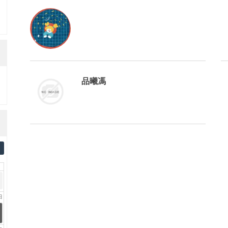
品曦馮
日