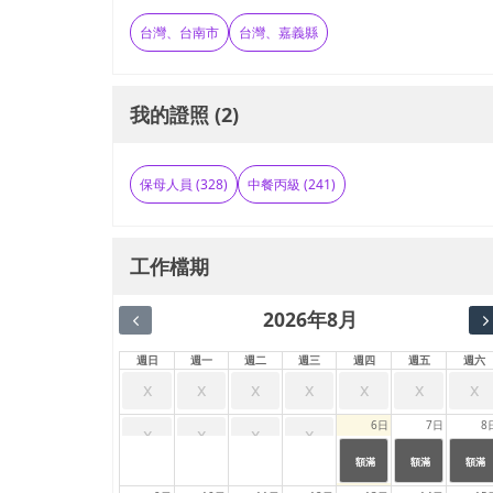
台灣、台南市
台灣、嘉義縣
我的證照 (2)
保母人員 (328)
中餐丙級 (241)
工作檔期
2026年8月
週日
週一
週二
週三
週四
週五
週六
x
x
x
x
x
x
x
6日
7日
8
x
x
x
x
24:00
24:00
24:00
|
|
|
額滿
額滿
額滿
23:59
23:59
23:59