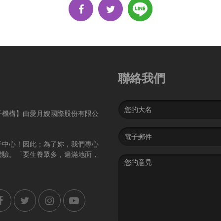
聯絡我們
Name
子機構】由愛月嫂國際股份有限公
Email
address
子中心！因此；為了妳，我們專心
體驗。「要生養眾多，遍滿地面，
Message