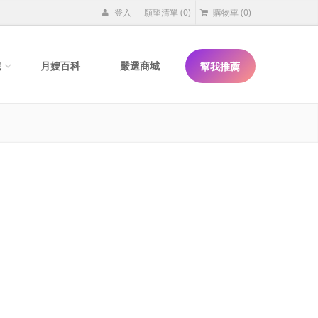
登入
願望清單
(0)
購物車
(0)
院
月嫂百科
嚴選商城
幫我推薦