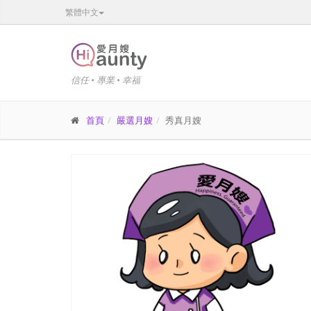
繁體中文
信任 • 專業 • 幸福
首頁
嚴選月嫂
秀真月嫂