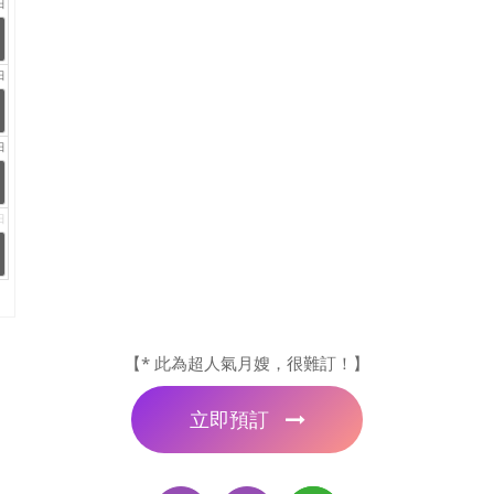
日
日
日
日
【* 此為超人氣月嫂，很難訂！】
立即預訂