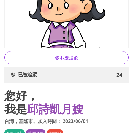
我要追蹤
已被追蹤
24
您好，
我是
邱詩凱月嫂
台灣
，
基隆市
。加入時間：
2023/06/01
開放接案
愛月嫂推薦
葷食料理