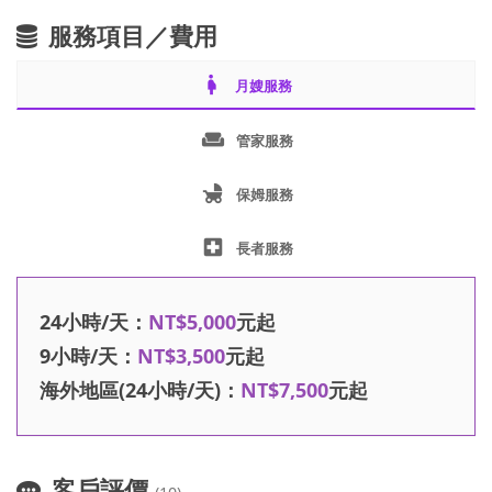
服務項目／費用
pregnant_woman
月嫂服務
weekend
管家服務
child_friendly
保姆服務
local_hospital
長者服務
24小時/天：
NT$5,000
元起
9小時/天：
NT$3,500
元起
海外地區(24小時/天)：
NT$7,500
元起
客戶評價