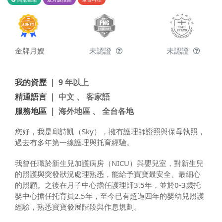
金牌月嫂
未認證
未認證
我的資歷 ｜
9 年以上
精通語言 ｜
中文 、 客家語
服務地區 ｜
海外地區 、 全台各地
您好，我是邱詩凱（Sky），擁有護理師證照與保母執照，
過去有多年第一線護理與托育經驗。
我曾任職於新生兒加護病房（NICU）與嬰兒室，對新生兒
的照護與突發狀況處理熟悉，能給予寶寶最安全、最細心
的照顧。之後在月子中心擔任護理師3.5年，並於0-3歲托
嬰中心擔任托育員2.5年，至今已有超過四年的嬰幼兒照護
經驗，熟悉寶寶發展階段與作息規劃。