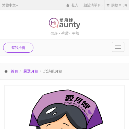
繁體中文
登入
願望清單
(0)
購物車
(0)
信任 • 專業 • 幸福
Toggl
幫我推薦
navig
首頁
嚴選月嫂
邱詩凱月嫂