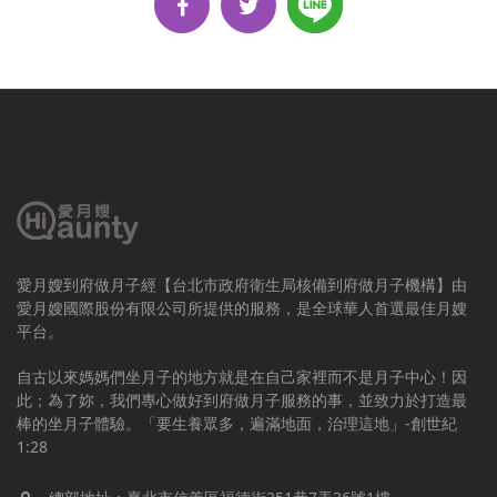
愛月嫂到府做月子經【台北市政府衛生局核備到府做月子機構】由
愛月嫂國際股份有限公司所提供的服務，是全球華人首選最佳月嫂
平台。
自古以來媽媽們坐月子的地方就是在自己家裡而不是月子中心！因
此；為了妳，我們專心做好到府做月子服務的事，並致力於打造最
棒的坐月子體驗。「要生養眾多，遍滿地面，治理這地」-創世紀
1:28