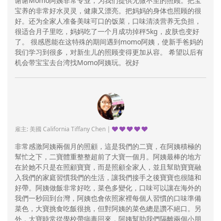
谢谢Momo阿姨非常专业，为我们提供无微不至的照顾。把宝
宝养的非常好水灵灵，健康又漂亮。把妈妈的身体也照顾的很
好。还为全家人准备美味可口的饭菜，口味清淡营养无负担，
很适合月子里吃，妈妈吃了一个月成功掉秤5kg，皮肤也变好
了。 很感恩能在这特殊的期间遇到momo阿姨，使新手爸妈的
我们学习到很多，对新生儿的照顾变得更加从容。 希望以后有
机会带宝宝去台湾找Momo阿姨玩。祝好
雇主: 美國 California Tiffany Chen |
非常感激阿姨兩個月的照顧，這是我們的二寶，在阿姨積極的
幫忙之下，二寶體重整整超前了大寶一個月。阿姨最棒的地方
在於她不只是在照顧寶寶，而是照顧全家人，並且幫助寶寶融
入我們的家庭習慣我們的生活，讓我們接手之後寶寶也很隨和
好帶。阿姨做飯非常好吃，菜色多變化，口味可以讓在海外的
我們一秒回到台灣，阿姨也會依照家裡每個人習慣的口味準備
菜色，大寶挑食吃飯很挑，但對阿姨的菜色總是讚不絕口。另
外，大寶時常從學校帶病毒回來，阿姨幫助我們隔離兩個小朋