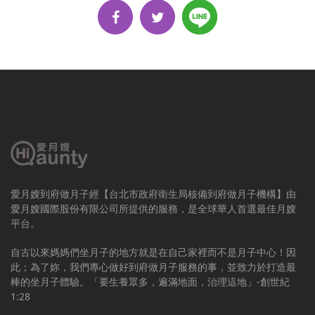
愛月嫂到府做月子經【台北市政府衛生局核備到府做月子機構】由
愛月嫂國際股份有限公司所提供的服務，是全球華人首選最佳月嫂
平台。
自古以來媽媽們坐月子的地方就是在自己家裡而不是月子中心！因
此；為了妳，我們專心做好到府做月子服務的事，並致力於打造最
棒的坐月子體驗。「要生養眾多，遍滿地面，治理這地」-創世紀
1:28