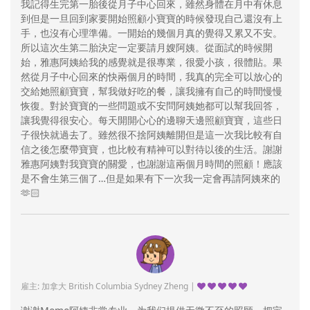
我記得生完第一胎後從月子中心回來，雖然身體在月中有休息
到但是一旦回到家要開始照顧小寶寶的時候發現自己還沒有上
手，也沒有心理準備。一開始的幾個月真的覺得又累又不安。
所以這次生第二胎決定一定要請月嫂阿姨。從面試的時候開
始，雅惠阿姨給我的感覺就是很專業，很愛小孩，很體貼。果
然從月子中心回來的快兩個月的時間，我真的完全可以放心的
交給她照顧寶寶，幫我做好吃的餐，讓我擁有自己的時間慢慢
恢復。對於寶寶的一些問題或不安問阿姨她都可以幫我回答，
讓我覺得很安心。每天開開心心的邊聊天邊照顧寶寶，這些日
子很快就過去了。雖然很不捨阿姨離開但是這一次我比較有自
信之後怎麼帶寶寶，也比較有精神可以對待以後的生活。謝謝
雅惠阿姨對我寶寶的關愛，也謝謝這兩個月時間的照顧！應該
是不會生第三個了…但是如果有下一次我一定會再請阿姨來的
🫶🏻
雇主: 加拿大 British Columbia Sydney Zheng |