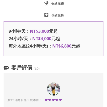
child_friendly
保姆服務
local_hospital
長者服務
9小時/天：
NT$3,000
元起
24小時/天：
NT$4,000
元起
海外地區(24小時/天)：
NT$6,800
元起
客戶評價
(26)
雇主: 台灣 台北市 松本蓉子 |