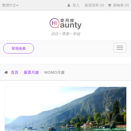
繁體中文
登入
願望清單
(0)
購物車
(0)
信任 • 專業 • 幸福
Toggl
幫我推薦
navig
首頁
嚴選月嫂
MOMO月嫂