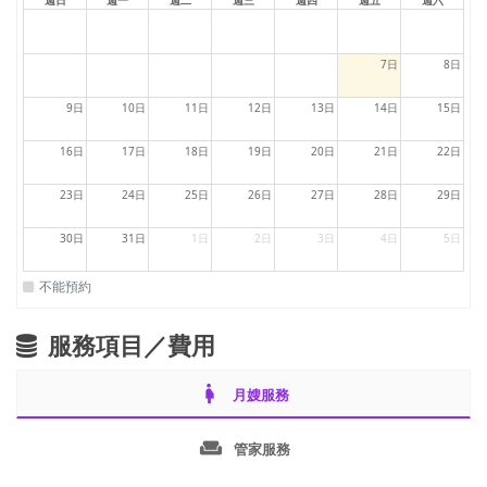
週日
週一
週二
週三
週四
週五
週六
7日
8日
9日
10日
11日
12日
13日
14日
15日
16日
17日
18日
19日
20日
21日
22日
23日
24日
25日
26日
27日
28日
29日
30日
31日
1日
2日
3日
4日
5日
不能預約
服務項目／費用
pregnant_woman
月嫂服務
weekend
管家服務