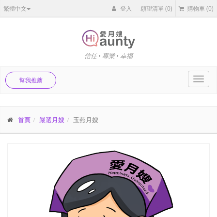
繁體中文
登入
願望清單
(0)
購物車
(0)
信任 • 專業 • 幸福
Toggl
幫我推薦
navig
首頁
嚴選月嫂
玉燕月嫂