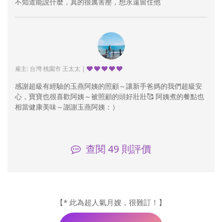
不知道能說什麼，真的很厲害壓，想永遠留住他
雇主: 台灣 桃園市 王太太 |
感謝超級有經驗的玉燕阿姨的照顧～讓新手爸媽的我們超級安
心，寶寶也很喜歡阿姨～被照顧的頭好壯壯🥰 阿姨煮的餐點也
相當健康美味～謝謝玉燕阿姨：）
查閱
49
則評價
【* 此為超人氣月嫂，很難訂！】