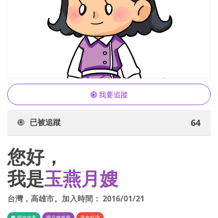
我要追蹤
已被追蹤
64
您好，
我是
玉燕月嫂
台灣
，
高雄市
。加入時間：
2016/01/21
開放接案
愛月嫂推薦
葷食料理