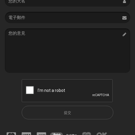
Email
address
Message
提交