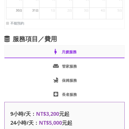
30日
31日
1日
2日
3日
4日
5日
不能預約
服務項目／費用
pregnant_woman
月嫂服務
weekend
管家服務
child_friendly
保姆服務
local_hospital
長者服務
9小時/天：
NT$3,200
元起
24小時/天：
NT$5,000
元起