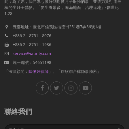
此；為了妳，我們專心做好到府做月子服務的事，並致力於打造最
棒的坐月子體驗。「要生養眾多，遍滿地面，治理這地」-創世紀
1:28
總部地址：臺北市信義區福德街251巷7弄36號1樓
+886 2 - 8751 - 8076
+886 2 - 8751 - 1936
service@iaunty.com
統一編號：54651198
「法律顧問：
陳俐婷律師
」、「維欣聯合律師事務所」
聯絡我們
Name