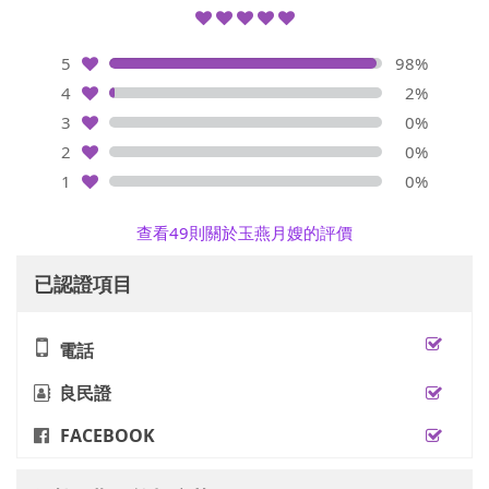
5
98%
4
2%
3
0%
2
0%
1
0%
查看49則關於玉燕月嫂的評價
已認證項目
電話
良民證
FACEBOOK