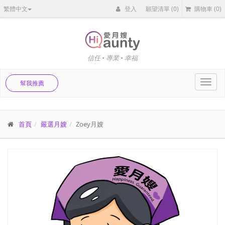
繁體中文
登入
願望清單
(0)
購物車
(0)
信任 • 專業 • 幸福
Toggl
幫我推薦
navig
首頁
嚴選月嫂
Zoey月嫂