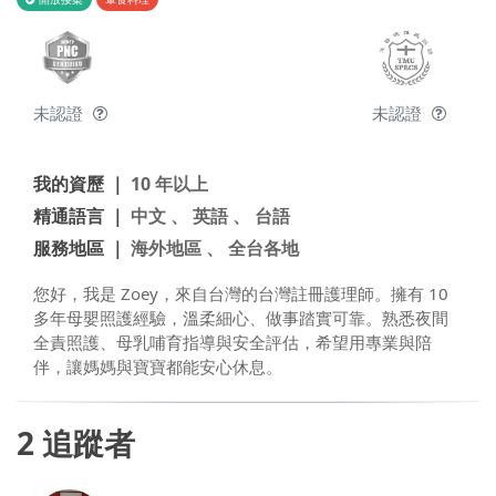
未認證
未認證
我的資歷 ｜
10 年以上
精通語言 ｜
中文 、 英語 、 台語
服務地區 ｜
海外地區 、 全台各地
您好，我是 Zoey，來自台灣的台灣註冊護理師。擁有 10
多年母嬰照護經驗，溫柔細心、做事踏實可靠。熟悉夜間
全責照護、母乳哺育指導與安全評估，希望用專業與陪
伴，讓媽媽與寶寶都能安心休息。
2
追蹤者