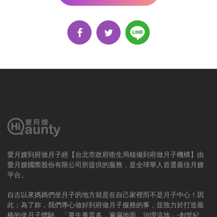
愛月嫂到府做月子經【台北市政府衛生局核備到府做月子機構】由
愛月嫂國際股份有限公司所提供的服務，是全球華人首選最佳月嫂
平台。
自古以來媽媽們坐月子的地方就是在自己家裡而不是月子中心！因
此；為了妳，我們專心做好到府做月子服務的事，並致力於打造最
棒的坐月子體驗。「要生養眾多，遍滿地面，治理這地」-創世紀