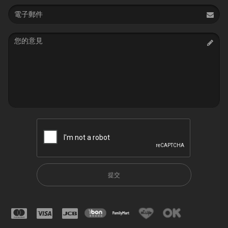
Email
address
Message
提交