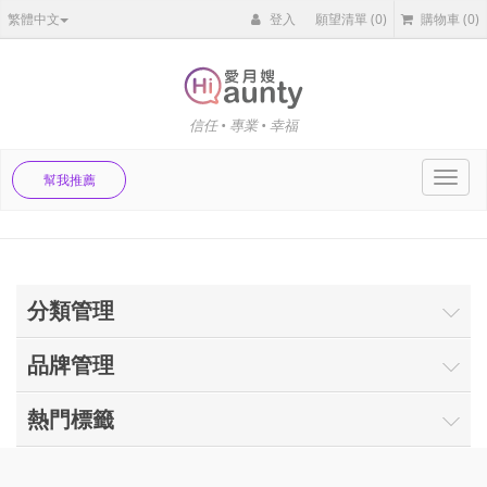
繁體中文
登入
願望清單
(0)
購物車
(0)
信任 • 專業 • 幸福
Toggl
幫我推薦
navig
分類管理
品牌管理
熱門標籤