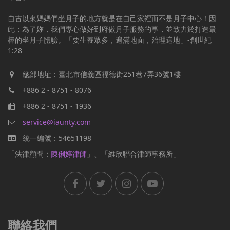
自古以來媽媽們坐月子的地方就是在自己家裡而不是月子中心！因
此；為了妳，我們專心做好到府做月子服務的事，並致力於打造最
棒的坐月子體驗。「要生養眾多，遍滿地面，治理這地」-創世紀
1:28
總部地址：臺北市信義區福德街251巷7弄36號1樓
+886 2 - 8751 - 8076
+886 2 - 8751 - 1936
service@iaunty.com
統一編號：54651198
「法律顧問：
陳俐婷律師
」、「維欣聯合律師事務所」
聯絡我們