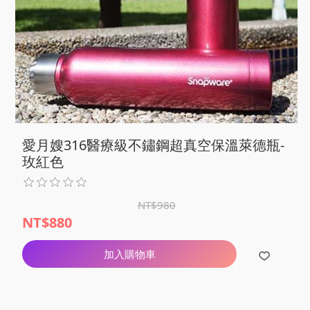
愛月嫂316醫療級不鏽鋼超真空保溫萊德瓶-
玫紅色
NT$980
NT$880
加入購物車