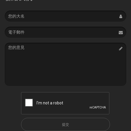
Name
Email
address
Message
提交