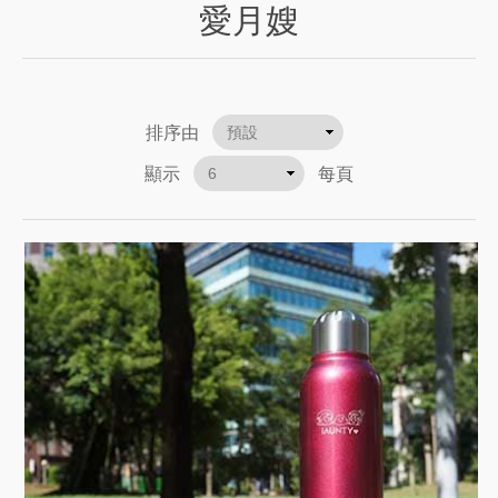
愛月嫂
排序由
顯示
每頁