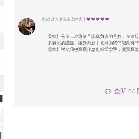
雇主: 台灣 新北市 顧太太 |
美妹姐是個非常專業且認真負責的月嫂，在這段
多有用的建議，讓身為新手爸媽的我們能夠有時
美妹姐對於調整寶寶作息也相當拿手，讓寶寶能
查閱
54
日