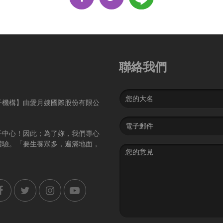
聯絡我們
Name
子機構】由愛月嫂國際股份有限公
Email
address
子中心！因此；為了妳，我們專心
體驗。「要生養眾多，遍滿地面，
Message