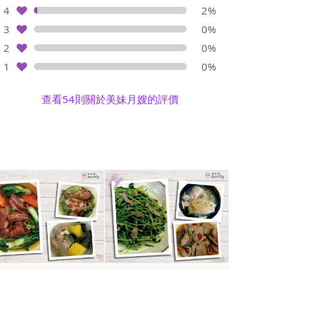
4
2%
3
0%
2
0%
1
0%
查看54則關於美妹月嫂的評價