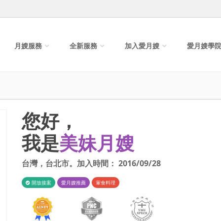
月嫂服務
全新服務
加入愛月嫂
愛月嫂學
您好，
我是
美妹月嫂
台灣
，
台北市
。加入時間：
2016/09/28
開放接案
愛月嫂推薦
葷食料理