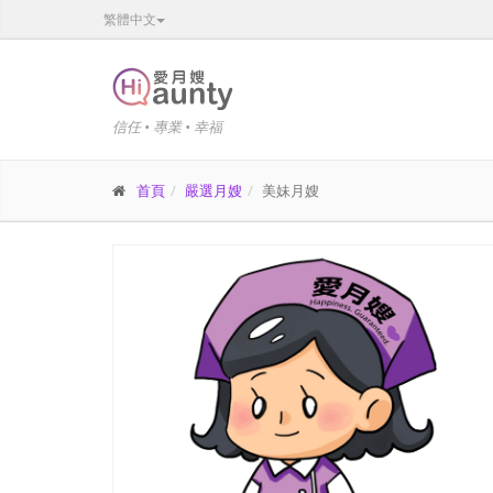
繁體中文
信任 • 專業 • 幸福
首頁
嚴選月嫂
美妹月嫂