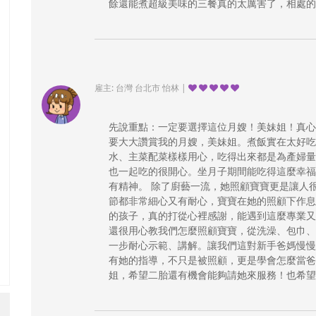
餘還能煮超級美味的三餐真的太厲害了，相處的
雇主: 台灣 台北市 怡林 |
先說重點：一定要選擇這位月嫂！美妹姐！真心
要大大讚賞我的月嫂，美妹姐。煮飯實在太好吃
水、主菜配菜樣樣用心，吃得出來都是為產婦量
也一起吃的很開心。坐月子期間能吃得這麼幸福
有精神。 除了廚藝一流，她照顧寶寶更是讓人
節都非常細心又有耐心，寶寶在她的照顧下作息
的孩子，真的打從心裡感謝，能遇到這麼專業又
還很用心教我們怎麼照顧寶寶，從洗澡、包巾、
一步耐心示範、講解。讓我們這對新手爸媽慢慢
有她的指導，不只是被照顧，更是學會怎麼當爸
姐，希望二胎還有機會能夠請她來服務！也希望