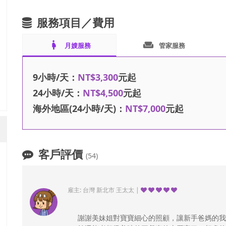
服務項目／費用
pregnant_woman
weekend
月嫂服務
管家服務
9小時/天：
NT$3,300
元起
24小時/天：
NT$4,500
元起
海外地區(24小時/天)：
NT$7,000
元起
客戶評價
(54)
雇主: 台灣 新北市 王太太 |
謝謝美妹姐對寶寶細心的照顧，讓新手爸媽的我