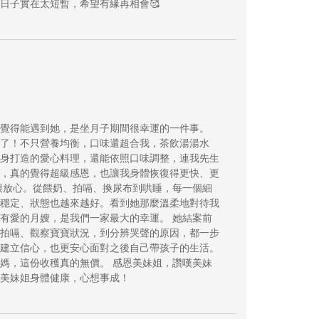
日子實在太短暫，希望有緣再相會🥰
覺得能遇到她，是坐月子期間很幸運的一件事。
了！不只營養均衡，口味還超合我，茶飲湯湯水
身打造的愛心料理，還能依照口味調整，連我先生
，真的覺得超級感恩，也讓我身體恢復得更快、更
很放心。從餵奶、拍嗝、換尿布到哄睡，每一個細
穩定、狀態也越來越好。看到她那麼溫柔地對待我
有愛的月嫂，是我們一家最大的幸運。 她結案前
拍嗝、觀察寶寶狀況，到分辨哭聲的原因，都一步
建立信心，也更安心面對之後自己帶孩子的生活。
媽，這份收穫真的無價。 感恩美妹姐，讚嘆美妹
美妹姐身體健康，心想事成！