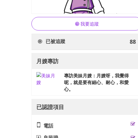
我要追蹤
已被追蹤
88
月嫂專訪
專訪美妹月嫂：月嫂呀，我覺得
呢，就是要有細心、耐心，和愛
心。
已認證項目
電話
良民證