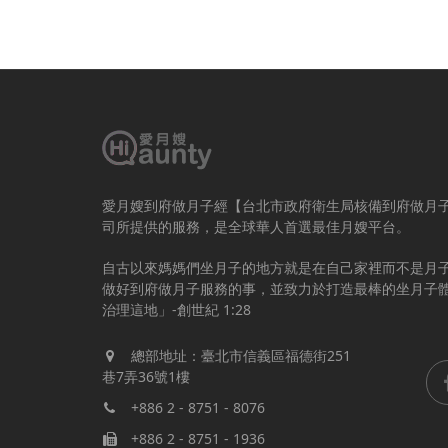
愛月嫂到府做月子經【台北市政府衛生局核備到府做月
司所提供的服務，是全球華人首選最佳月嫂平台。
自古以來媽媽們坐月子的地方就是在自己家裡而不是月
做好到府做月子服務的事，並致力於打造最棒的坐月子
治理這地」-創世紀 1:28
總部地址：臺北市信義區福德街251
巷7弄36號1樓
+886 2 - 8751 - 8076
+886 2 - 8751 - 1936