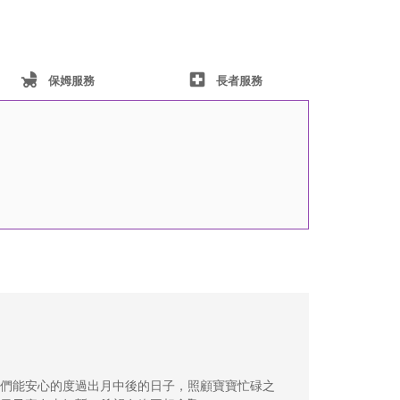
child_friendly
local_hospital
保姆服務
長者服務
們能安心的度過出月中後的日子，照顧寶寶忙碌之