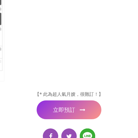
日
日
日
日
【* 此為超人氣月嫂，很難訂！】
立即預訂