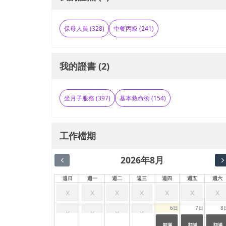
保母人員 (328)
中餐丙級 (241)
我的證書 (2)
坐月子服務 (397)
基本救命術 (154)
工作檔期
2026年8月
週日
週一
週二
週三
週四
週五
週六
x
x
x
x
x
x
x
6日
7日
8
x
x
x
x
24:00
24:00
24:00
|
|
|
額滿
額滿
額滿