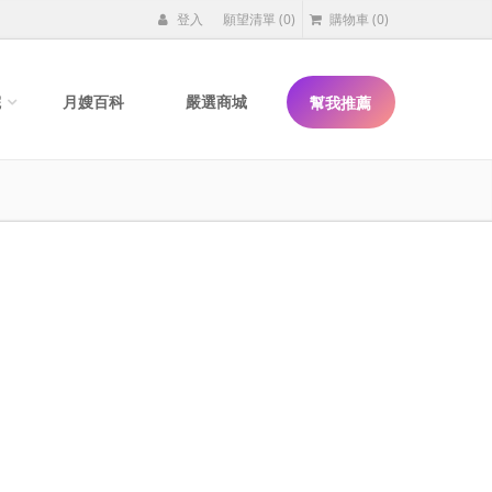
登入
願望清單
(0)
購物車
(0)
院
月嫂百科
嚴選商城
幫我推薦