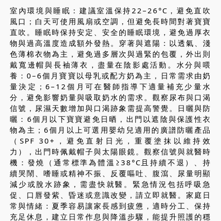
室內環境與睡眠：建議室溫保持22–26°C，避免直吹
風口；白天可使用風扇或空調，但避免長時間對著寶寶
直吹。睡眠時保持安定、安全的睡眠環境，避免過厚衣
物與過高溫度造成額外發熱。穿著與遮陽：以透氣、淺
色薄棉衣物為主，避免過多層次與過緊的包覆，外出則
戴寬邊帽與長袖薄衣，盡量在陰影處活動。水分與喂
養：0–6個月寶寶以母乳或配方奶為主，日常需求由奶
量決定；6–12個月可在醫師指導下適量補充少量水
分，避免影響奶量與吸取奶水的需求。觀察尿布與口渴
信號，尿濕天數增加與口渴跡象需提高警覺。日曬與防
曬：6個月以下寶寶避免日晒，出門以遮陰與保護性衣
物為主；6個月以上可選用嬰幼兒適用的廣譜防曬產品
（SPF 30+，避免直射日光，重覆塗抹以維持效
力），出門時佩戴帽子與太陽眼鏡。觀察信號與就醫時
機：發燒（通常標準為體溫≥38°C且持續不退）、持
續哭鬧、嗜睡或精神不振、反覆嘔吐、腹瀉、尿量明顯
減少或脫水跡象，需盡快就醫。緊急情況包括呼吸急
促、口唇發紫、昏迷或意識改變，請立即就醫。家庭日
常與情緒：夏季容易讓家長感到疲憊，適時分工、保持
充足休息，建立日常作息與降溫步驟，能提升照護的穩