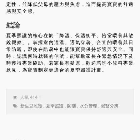
定性，並降低父母的壓力與焦慮，進而提高寶寶的舒適
感與安全感。
結論
夏季照護的核心在於「降溫、保溫衡平、恰當喂養與敏
銳觀察」。掌握室內適溫、透氣穿著、合宜的喂養與日
常防曬，即使在酷暑中也能讓寶寶保持舒適與安全。同
時，認識何時就醫的信號，能幫助家長在緊急情況下及
時獲得專業協助。若家長有疑慮，歡迎諮詢小兒科專業
意見，為寶寶制定更適合的夏季照護計畫。
人氣 414 |
新生兒照護
,
夏季照護
,
防曬
,
水分管理
,
就醫分辨