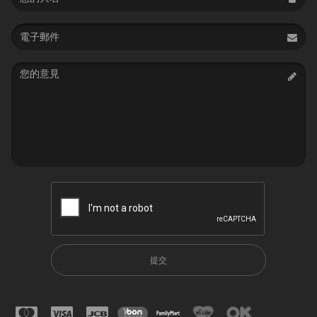
Email
address
Message
提交