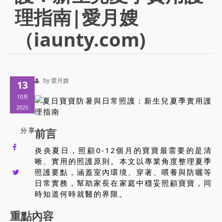
理指南|愛月嫂
（iaunty.com)
by 愛月嫂
13
10月
2025
分 享
前言
炎炎夏日，照顧0-12個月的寶寶最需要的是清
晰、實用的照護原則。本文以專業角度整理夏季
照護要點，涵蓋室內環境、穿著、喂養與防曬等
日常實務，幫助家長在家庭中穩妥照顧寶寶，同
時知道何時就醫的界限。
重點內容