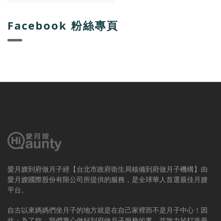
Facebook 粉絲專頁
愛月嫂到府做月子經【台北市政府衛生局核備到府做月子機構】由
愛月嫂國際股份有限公司所提供的服務，是全球華人首選最佳月嫂
平台。
自古以來媽媽們坐月子的地方就是在自己家裡而不是月子中心！因
此；為了妳，我們專心做好到府做月子服務的事，並致力於打造最