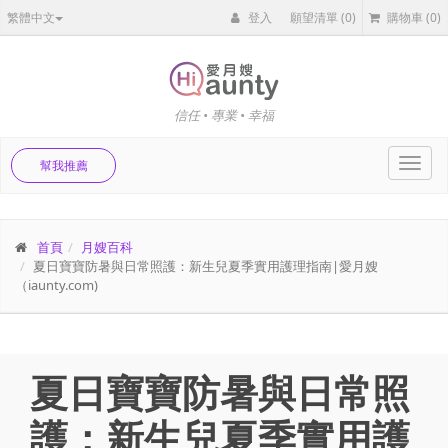
繁體中文
登入
願望清單
(0)
購物車
(0)
信任 • 專業 • 幸福
Toggl
幫我推薦
navig
首頁
月嫂百科
夏日寶寶防暑與日常照護：新生兒夏季實用護理指南|愛月嫂
（iaunty.com)
夏日寶寶防暑與日常照
護：新生兒夏季實用護