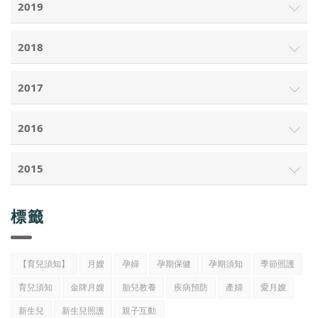
2019
2018
2017
2016
2015
標籤
【育兒須知】
月嫂
孕婦
孕期保健
孕期須知
季節照護
育兒須知
金牌月嫂
胎兒教養
疾病預防
產婦
愛月嫂
新生兒
新生兒照護
親子互動