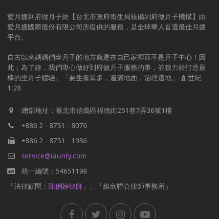
愛月嫂到府做月子經【台北市政府衛生局核備到府做月子機構】由
愛月嫂國際股份有限公司所提供的服務，是全球華人首選最佳月嫂
平台。
自古以來媽媽們坐月子的地方就是在自己家裡而不是月子中心！因
此；為了妳，我們專心做好到府做月子服務的事，並致力於打造最
棒的坐月子體驗。「要生養眾多，遍滿地面，治理這地」-創世紀
1:28
總部地址：臺北市信義區福德街251巷7弄36號1樓
+886 2 - 8751 - 8076
+886 2 - 8751 - 1936
service@iaunty.com
統一編號：54651198
「法律顧問：
陳俐婷律師
」、「維欣聯合律師事務所」