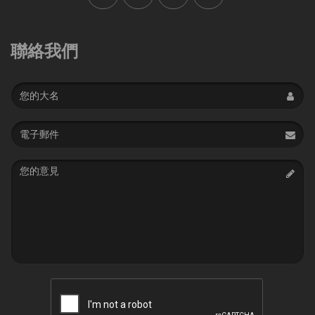
聯絡我們
Name
Email
address
Message