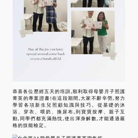
恭喜各位歷經五天的培訓,順利取得母嬰月子照護
菁英的專業證書!在這段期間,大家不辭辛勞,努力
學習各項新生兒照顧知識與技巧。從基礎的沐
浴、穿衣、喂奶、換尿布,到寶寶按摩、親子互
動,同學們都充滿熱忱,使出渾身解數,才能通過嚴
格的技能檢定。