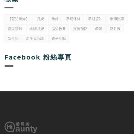
【育兒須知】
月嫂
孕婦
孕期保健
孕期須知
季節照護
育兒須知
金牌月嫂
胎兒教養
疾病預防
產婦
愛月嫂
新生兒
新生兒照護
親子互動
Facebook 粉絲專頁