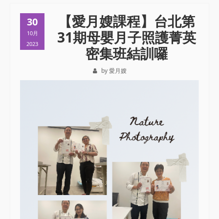
【愛月嫂課程】台北第
30
31期母嬰月子照護菁英
10月
2023
密集班結訓囉
by 愛月嫂