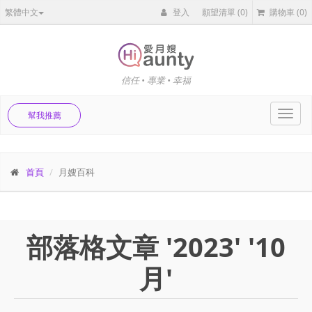
繁體中文
登入
願望清單
(0)
購物車
(0)
信任 • 專業 • 幸福
Toggl
幫我推薦
navig
首頁
月嫂百科
部落格文章 '2023' '10
月'