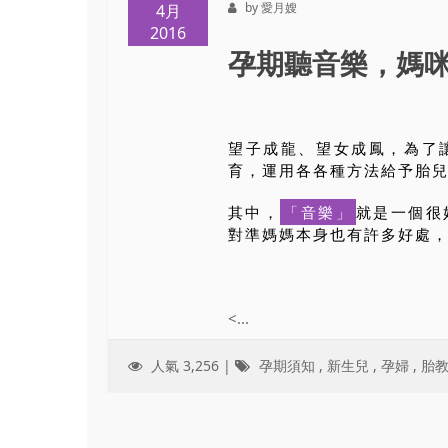
by 愛月嫂
4月
2016
孕期聽音樂，媽
望子成龍、望女成鳳，為了
育，運用各各種方法給予胎
其中，
「音樂」
就是一個很
對準媽媽本身也有許多好處
<...
人氣 3,256 |
孕期須知
,
新生兒
,
孕婦
,
胎