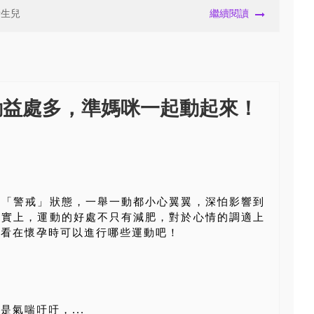
新生兒
繼續閱讀
動益處多，準媽咪一起動起來！
！
入「警戒」狀態，一舉一動都小心翼翼，深怕影響到
事實上，運動的好處不只有減肥，對於心情的調適上
看看在懷孕時可以進行哪些運動吧！
氣喘吁吁，...