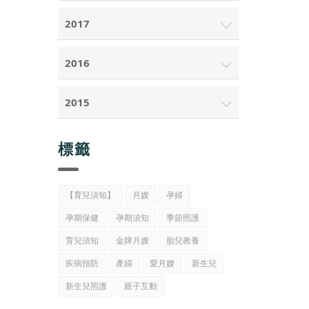
2017
2016
2015
標籤
【育兒須知】
月嫂
孕婦
孕期保健
孕期須知
季節照護
育兒須知
金牌月嫂
胎兒教養
疾病預防
產婦
愛月嫂
新生兒
新生兒照護
親子互動