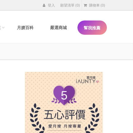
登入
願望清單
(0)
購物車
(0)
院
月嫂百科
嚴選商城
幫我推薦