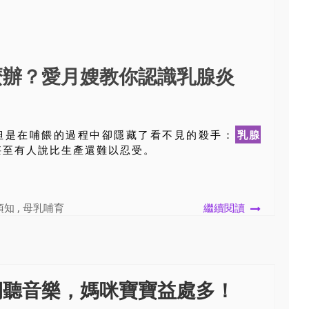
麼辦？愛月嫂教你認識乳腺炎
但是在哺餵的過程中卻隱藏了看不見的殺手：
乳腺
甚至有人說比生產還難以忍受。
要
須知
,
母乳哺育
繼續閱讀
期聽音樂，媽咪寶寶益處多！