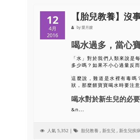
【胎兒教養】沒
12
by 愛月嫂
4月
2016
喝水過多，當心
「水」對於我們人類來說是
多少嗎？如果不小心過量反
這麼說，難道是水裡有毒嗎
狀，那麼餵寶寶喝水時要注
喝水對於新生兒的必要
&n...
人氣 5,352 |
胎兒教養
,
新生兒
,
新生兒疾