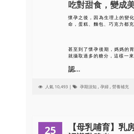
吃對甜食，變成
懷孕之後，因為生理上的變
命，蛋糕、麵包、巧克力都
甚至到了懷孕後期，媽媽的
就攝取過多的糖分，這樣一
認...
人氣 10,493 |
孕期須知
,
孕婦
,
營養補充
【母乳哺育】乳
25