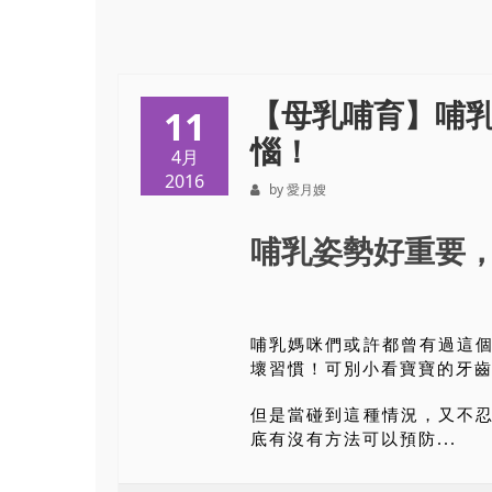
【母乳哺育】哺
11
惱！
4月
2016
by 愛月嫂
哺乳姿勢好重要
哺乳媽咪們或許都曾有過這
壞習慣！可別小看寶寶的牙
但是當碰到這種情況，又不
底有沒有方法可以預防...