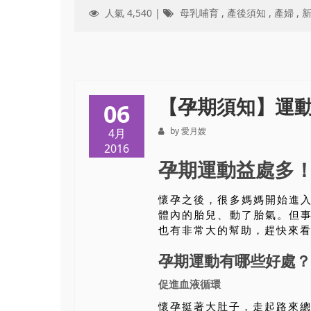
人氣 4,540 |
母乳哺育
,
產後須知
,
產婦
,
【孕期須知】運
06
by 愛月嫂
4月
2016
孕期運動益處多
懷孕之後，很多媽媽開始進
體內的胎兒、動了胎氣。但
也有非常大的幫助，趕快來
孕期運動有哪些好處？
促進血液循環
懷孕挺著大肚子，走起路來總是