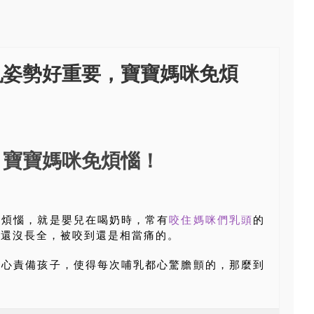
乳姿勢好重要，寶寶媽咪免煩
，寶寶媽咪免煩惱！
個煩惱，就是嬰兒在喝奶時，常有
咬住媽咪們乳頭
的
齒還沒長全，被咬到還是相當痛的。
忍心責備孩子，使得每次哺乳都心驚膽顫的，那麼到