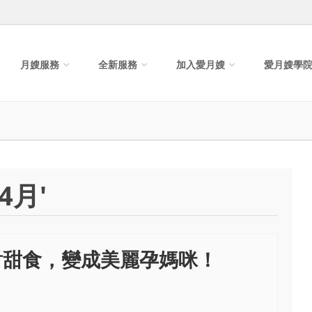
月嫂服務
全新服務
加入愛月嫂
愛月嫂學
4月'
對甜食，變成美麗孕媽咪！