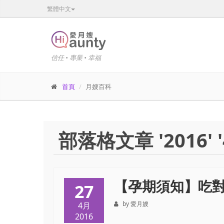
繁體中文
信任 • 專業 • 幸福
首頁
月嫂百科
部落格文章 '2016' '
【孕期須知】吃
27
by 愛月嫂
4月
2016