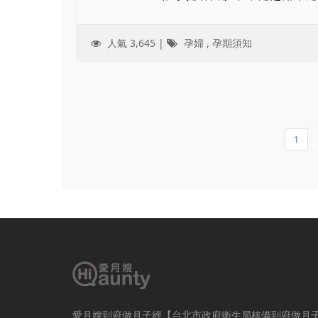
人氣 3,645 |
孕婦
,
孕期須知
1
愛月嫂到府做月子經【台北市政府衛生局核備到府做月