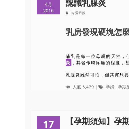
認識乳腺炎
4月
2016
by 愛月嫂
乳房發現硬塊怎
哺乳是每一位母親的天性，
炎
，其發作時疼痛的程度，
乳腺炎雖然可怕，但其實只
人氣 5,479 |
孕婦
,
孕期
【孕期須知】孕
17