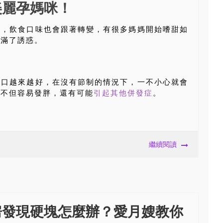
美麗孕媽咪！
化，飲食口味也會跟著轉變，有很多媽媽開始嗜甜如
充滿了誘惑。
胃口越來越好，在沒有節制的情況下，一不小心就會
來不但容易發胖，還有可能
引起其他併發症
。
繼續閱讀
房發現硬塊怎麼辦？愛月嫂教你