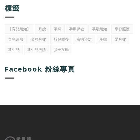
標籤
【育兒須知】
月嫂
孕婦
孕期保健
孕期須知
季節照護
育兒須知
金牌月嫂
胎兒教養
疾病預防
產婦
愛月嫂
新生兒
新生兒照護
親子互動
Facebook 粉絲專頁