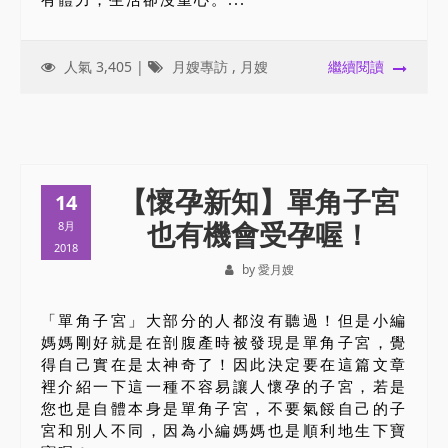
人氣 3,405 |
月嫂專訪
,
月嫂
繼續閱讀
【懷孕新知】單角子宮
14
也有機會受孕喔！
8月
2018
by 愛月嫂
「單角子宮」大部分的人都沒有聽過！但是小編
媽媽剛好就是在剖腹產時被發現是單角子宮，覺
得自己實在是太神奇了！因此決定要在這篇文章
裡介紹一下這一種不容易讓人懷孕的子宮，若是
您也是自體本身是單角子宮，不要氣餒自己的子
宮和別人不同，因為小編媽媽也是順利地生下寶