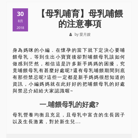
【母乳哺育】母乳哺餵
30
的注意事項
8月
2018
by 愛月嫂
身為媽咪的小編．在懷孕的當下就下定決心要哺
餵母乳，等到生出小寶寶後卻對哺餵母乳該如何
做感到茫然，相信這是許多新手媽媽的困擾，究
竟哺餵母乳有甚麼好處呢?還有母乳哺餵期間到底
有那些禁忌呢?這些一定都是新手媽媽很想知道的
資訊，小編媽媽就在此好好的把哺餵母乳的好處
與禁忌介紹給大家認識喔~
一.哺餵母乳的好處?
母乳營養均衡且充足，且母乳中富含的生長因子
以及生長激素，對於新生兒...