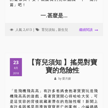
篇」吧！
一.甚麼是...
人氣 2,613 |
育兒須知
,
新生兒
繼續閱讀
【育兒須知 】搖晃對寶
23
寶的危險性
8月
2018
by 愛月嫂
「造飛機飛高高」有許多爸媽會抱著寶寶玩造飛
機飛高高的遊戲，看著寶寶開心得哈哈大笑，可
是這笑容的背後就藏著潛在的危險性喔！新聞上
有許多因搖晃而導致寶寶死亡的案例，小編媽媽