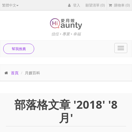
繁體中文
登入
願望清單
(0)
購物車
(0)
信任 • 專業 • 幸福
Toggl
幫我推薦
navig
首頁
月嫂百科
部落格文章 '2018' '8
月'