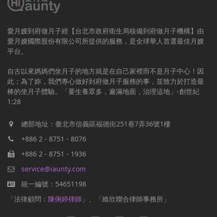
愛月嫂到府做月子經【台北市政府衛生局核備到府做月子機構】由
愛月嫂國際股份有限公司所提供的服務，是全球華人首選最佳月嫂
平台。
自古以來媽媽們坐月子的地方就是在自己家裡而不是月子中心！因
此；為了妳，我們專心做好到府做月子服務的事，並致力於打造最
棒的坐月子體驗。「要生養眾多，遍滿地面，治理這地」-創世紀
1:28
總部地址：臺北市信義區福德街251巷7弄36號1樓
+886 2 - 8751 - 8076
+886 2 - 8751 - 1936
service@iaunty.com
統一編號：54651198
「法律顧問：
陳俐婷律師
」、「維欣聯合律師事務所」