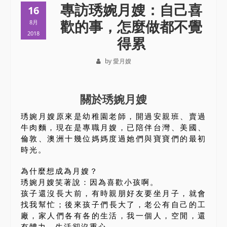
專訪琇婉月嫂：自己喜
16
歡的事，怎麼做都不覺
8月
2018
得累
by 愛月嫂
關於琇婉月嫂
琇婉月嫂原來是幼稚園老師，開過安親班、賣過
牛肉麵，現在是專職月嫂，已陪伴台灣、美國、
倫敦、澳洲十幾位媽媽度過她們與寶寶們的最初
時光。
為什麼想成為月嫂？
琇婉月嫂笑著說：因為喜歡小孩啊。
孩子還沒長大前，有時親朋好友要坐月子，就會
找我幫忙；後來孩子們長大了，老公有自己的工
廠，家人們各有各的生活，我一個人，空閒，還
有體力，生活卻沒重心。...