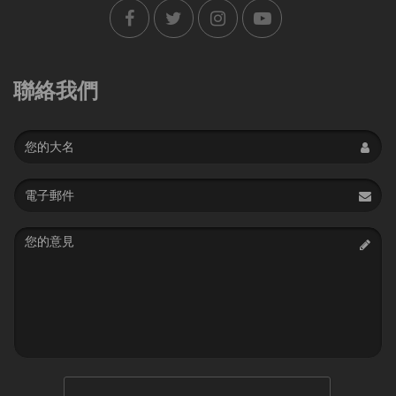
聯絡我們
Name
Email
address
Message