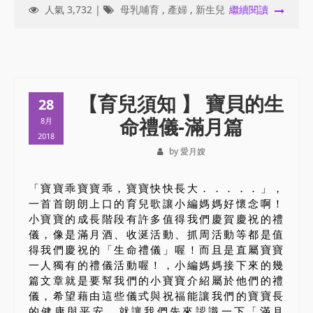
人氣 3,732 |
母乳哺育
,
產婦
,
新生兒
繼續閱讀
【育兒須知 】 寶貝的生
28
命禮儀-滿月篇
8月
2018
by 愛月嫂
「寶寶乖寶寶乖，寶寶快快長大．．．．．」，
一首首朗朗上口的育兒歌讓小編媽媽好懷念啊！
小寶寶的成長階段有許多值得我們慶賀慶祝的禮
儀，像是滿月酒、收涎活動、抓周活動等都是值
得我們慶祝的「生命禮儀」喔！而且是直屬寶寶
一人獨有的禮儀活動喔！，小編媽媽接下來的幾
篇文章就是要幫我們的小寶寶介紹屬於他們的禮
儀，希望藉由這些儀式與祝福能讓我們的寶寶長
的健康與平安，就讓我們先來認識一下「滿月