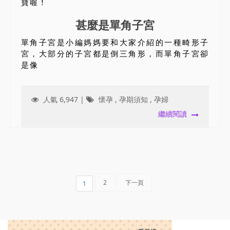
寶喔！
甚麼是單角子宮
單角子宮是小編媽媽要和大家介紹的一種畸形子
宮，大部分的子宮都是倒三角形，而單角子宮卻
是像
人氣 6,947 |
懷孕
,
孕期須知
,
孕婦
繼續閱讀
2
下一頁
1