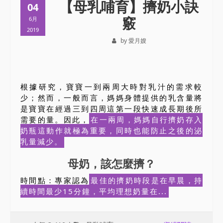
【母乳哺育】擠奶小訣
04
竅
6月
2019
by 愛月嫂
根據研究，寶寶一到兩周大時對乳汁的需求較
少；然而，一般而言，媽媽身體提供的乳含量將
是寶寶在經過三到四周這第一段快速成長期後所
需要的量。因此，
在一兩周，媽媽自行擠奶存入
奶瓶這動作就極為重要，同時也能防止之後的泌
乳量減少。
母奶，該怎麼擠？
時間點：專家認為
最佳的擠奶時段是在早晨，持
續時間最少15分鐘，平均理想奶量在...