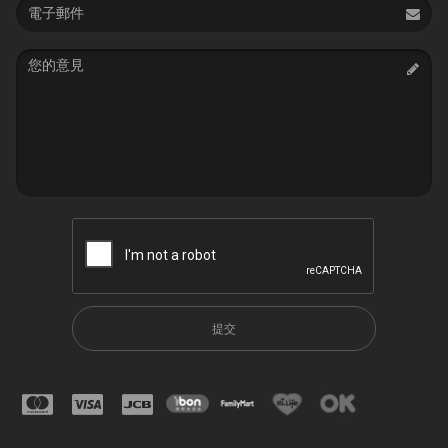
Email
address
Message
提交