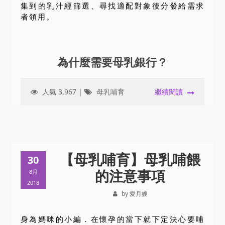
集到的乳汁經篩選、尋找適配對象後分發給需求
者領用。
為什麼需要母乳銀行？
人氣 3,967 |
母乳哺育
繼續閱讀
【母乳哺育】母乳哺餵
30
的注意事項
8月
2018
by 愛月嫂
身為媽咪的小編．在懷孕的當下就下定決心要哺