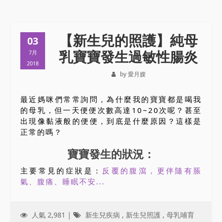
【新生兒的照護】純母
03
乳寶寶發生過敏性腸炎
7月
2018
by 愛月嫂
最近媽咪們常常詢問，為什麼我的寶寶都是喝我
的母乳，但一天便便次數高達10~20次呢？甚至
出現像黏液般的便便，到底是什麼原因？這樣是
正常的嗎？
寶寶發生的狀況：
主要常見的症狀是：
反覆的腹瀉，更伴隨有脹
氣、腹痛、睡眠不安...
人氣 2,981 |
新生兒疾病
,
新生兒照護
,
母乳哺育