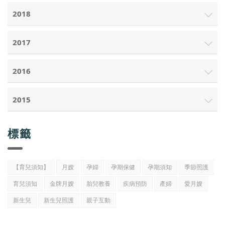
2018
2017
2016
2015
標籤
【育兒須知】
月嫂
孕婦
孕期保健
孕期須知
季節照護
育兒須知
金牌月嫂
胎兒教養
疾病預防
產婦
愛月嫂
新生兒
新生兒照護
親子互動