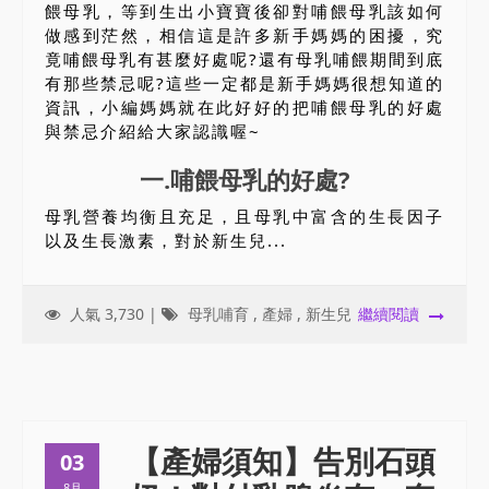
餵母乳，等到生出小寶寶後卻對哺餵母乳該如何
做感到茫然，相信這是許多新手媽媽的困擾，究
竟哺餵母乳有甚麼好處呢?還有母乳哺餵期間到底
有那些禁忌呢?這些一定都是新手媽媽很想知道的
資訊，小編媽媽就在此好好的把哺餵母乳的好處
與禁忌介紹給大家認識喔~
一.哺餵母乳的好處?
母乳營養均衡且充足，且母乳中富含的生長因子
以及生長激素，對於新生兒...
人氣 3,730 |
母乳哺育
,
產婦
,
新生兒
繼續閱讀
【產婦須知】告別石頭
03
8月