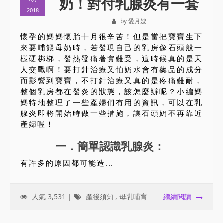
奶！對付乳腺炎有一套
2018
by 愛月嫂
懷孕的媽媽懷胎十月很辛苦！但是當把寶寶生下
來要哺餵母奶時，若發現自己的乳房像石頭般一
樣硬梆梆，發熱發痛著實難受，這時候真的是天
人交戰啊！要打針治療又怕奶水會有藥品的成分
而影響到寶寶，不打針治療又真的是疼痛難耐，
整個乳房都在發炎的狀態，該怎麼辦呢？小編媽
媽特地整理了一些產婦們有用的資訊，可以在乳
腺炎即將開始時做一些措施，讓石頭奶不再靠近
產婦喔！
一．簡單認識乳腺炎：
有許多的原因都可能造...
人氣 3,531 |
產後須知
,
母乳哺育
繼續閱讀