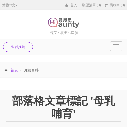
繁體中文
登入
願望清單
(0)
購物車
(0)
信任 • 專業 • 幸福
Toggl
幫我推薦
navig
首頁
月嫂百科
部落格文章標記 '母乳
哺育'