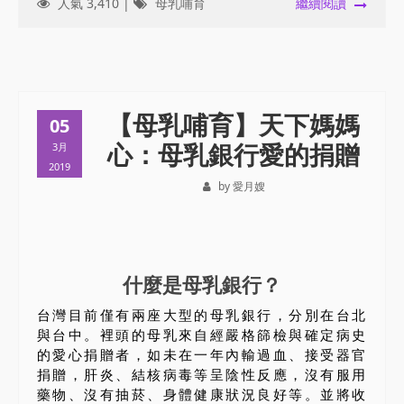
人氣 3,410 |
母乳哺育
繼續閱讀
【母乳哺育】天下媽媽
05
心：母乳銀行愛的捐贈
3月
2019
by 愛月嫂
什麼是母乳銀行？
台灣目前僅有兩座大型的母乳銀行，分別在台北
與台中。裡頭的母乳來自經嚴格篩檢與確定病史
的愛心捐贈者，如未在一年內輸過血、接受器官
捐贈，肝炎、結核病毒等呈陰性反應，沒有服用
藥物、沒有抽菸、身體健康狀況良好等。並將收