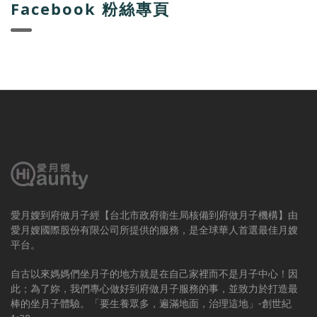
Facebook 粉絲專頁
愛月嫂到府做月子經【台北市政府衛生局核備到府做月子機構】由
愛月嫂國際股份有限公司所提供的服務，是全球華人首選最佳月嫂
平台。
自古以來媽媽們坐月子的地方就是在自己家裡而不是月子中心！因
此；為了妳，我們專心做好到府做月子服務的事，並致力於打造最
棒的坐月子體驗。「要生養眾多，遍滿地面，治理這地」-創世紀