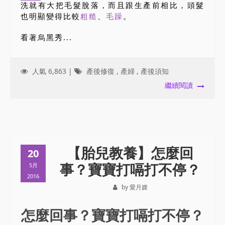
洗就有大把毛髮脫落，而且跟生產前相比，頭髮
也明顯變得比較
粗糙
、
毛躁
。
看著烏黑秀...
人氣 6,863 |
產後修復
,
產婦
,
產後須知
繼續閱讀
【胎兒教養】怎麼回
20
事？寶寶打嗝打不停？
5月
2016
by 愛月嫂
怎麼回事？寶寶打嗝打不停？