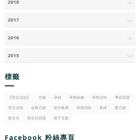
2018
2017
2016
2015
標籤
【育兒須知】
月嫂
孕婦
孕期保健
孕期須知
季節照護
育兒須知
金牌月嫂
胎兒教養
疾病預防
產婦
愛月嫂
新生兒
新生兒照護
親子互動
Facebook 粉絲專頁