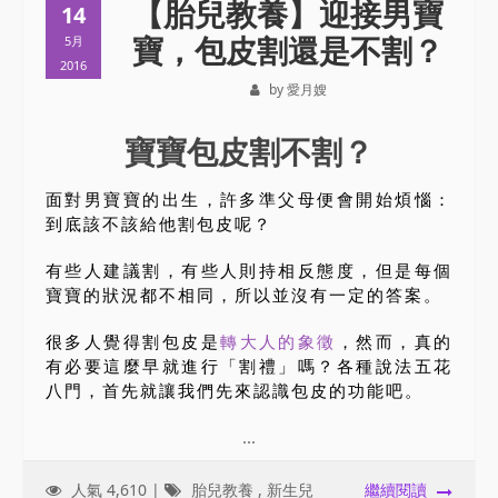
【胎兒教養】迎接男寶
14
寶，包皮割還是不割？
5月
2016
by 愛月嫂
寶寶包皮割不割？
面對男寶寶的出生，許多準父母便會開始煩惱：
到底該不該給他割包皮呢？
有些人建議割，有些人則持相反態度，但是每個
寶寶的狀況都不相同，所以並沒有一定的答案。
很多人覺得割包皮是
轉大人的象徵
，然而，真的
有必要這麼早就進行「割禮」嗎？各種說法五花
八門，首先就讓我們先來認識包皮的功能吧。
...
人氣 4,610 |
胎兒教養
,
新生兒
繼續閱讀