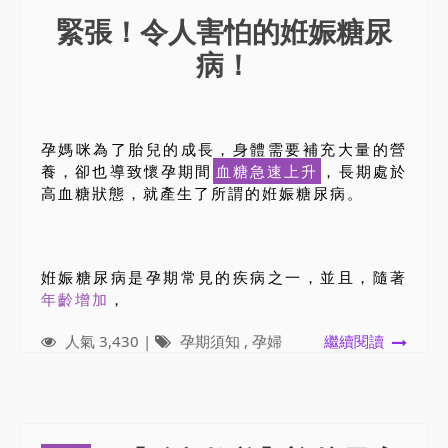
緊張！令人害怕的姙娠糖尿
病！
孕媽咪為了胎兒的成長，身體需要補充大量的營
養，卻也導致懷孕期間
血糖急速上升
，長期處於
高血糖狀態，就產生了所謂的姙娠糖尿病。
姙娠糖尿病是孕期常見的疾病之一，並且，隨著
年齡增加
，
人氣 3,430 |
孕期須知
,
孕婦
繼續閱讀