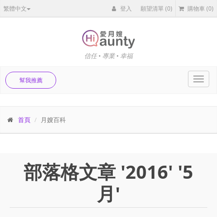
繁體中文
登入
願望清單
(0)
購物車
(0)
信任 • 專業 • 幸福
Toggl
幫我推薦
navig
首頁
月嫂百科
部落格文章 '2016' '5
月'