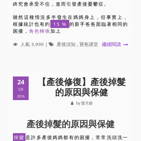
終究會承受不住，進而引發產後憂鬱症。
雖然這種情況多半發生在媽媽身上，但事實上，
根據統計也有約
15 %
的新手爸爸面臨著相同的
困擾，
角色轉換
加上
人氣 3,990 |
產後須知
,
寶爸講堂
繼續閱讀
【產後修復】產後掉髮
24
的原因與保健
5月
2016
by 愛月嫂
產後掉髮的原因與保健
掉髮
是許多產後媽媽都有的困擾，常常洗頭洗一