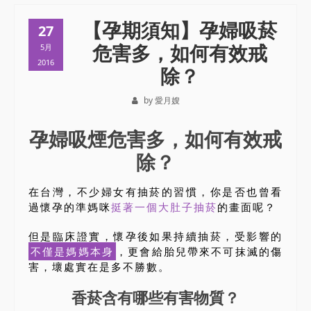
【孕期須知】孕婦吸菸
27
危害多，如何有效戒
5月
2016
除？
by 愛月嫂
孕婦吸煙危害多，如何有效戒
除？
在台灣，不少婦女有抽菸的習慣，你是否也曾看
過懷孕的準媽咪
挺著一個大肚子抽菸
的畫面呢？
但是臨床證實，懷孕後如果持續抽菸，受影響的
不僅是媽媽本身
，更會給胎兒帶來不可抹滅的傷
害，壞處實在是多不勝數。
香菸含有哪些有害物質？