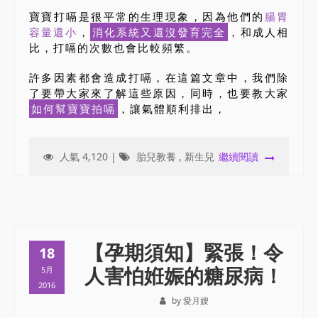
寶寶打嗝是很平常的生理現象，因為他們的
腸胃
容量還小
，
消化系統又還沒發育完全
，和成人相
比，打嗝的次數也會比較頻繁。
許多因素都會造成打嗝，在這篇文章中，我們除
了要帶大家來了解這些原因，同時，也要教大家
如何幫寶寶拍嗝
，讓氣體順利排出，
人氣 4,120 |
胎兒教養
,
新生兒
繼續閱讀
【孕期須知】緊張！令
18
人害怕姙娠的糖尿病！
5月
2016
by 愛月嫂