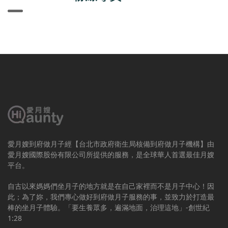
愛月嫂到府做月子經【台北市政府衛生局核備到府做月子機構】由
愛月嫂國際股份有限公司所提供的服務，是全球華人首選最佳月嫂
平台。
自古以來媽媽們坐月子的地方就是在自己家裡而不是月子中心！因
此；為了妳，我們專心做好到府做月子服務的事，並致力於打造最
棒的坐月子體驗。「要生養眾多，遍滿地面，治理這地」-創世紀
1:28