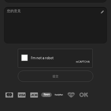
address
Message
提交