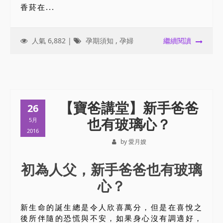
香菸在...
人氣 6,882 |
孕期須知
,
孕婦
繼續閱讀
【寶爸講堂】新手爸爸
26
也有玻璃心？
5月
2016
by 愛月嫂
初為人父，新手爸爸也有玻璃
心？
新生命的誕生總是令人欣喜萬分，但是在喜悅之
後所伴隨的恐慌與不安，如果身心沒有調適好，