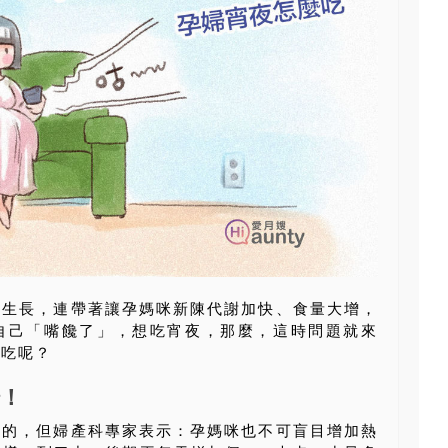
停生長，連帶著讓孕媽咪新陳代謝加快、食量大增，
自己「嘴饞了」，想吃宵夜，那麼，這時問題就來
康吃呢？
！
當的，但婦產科專家表示：孕媽咪也不可盲目增加熱