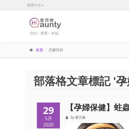
繁體中文
信任 • 專業 • 幸福
首頁
月嫂百科
部落格文章標記 '孕
【孕婦保健】蛀
29
by 愛月嫂
5月
2020