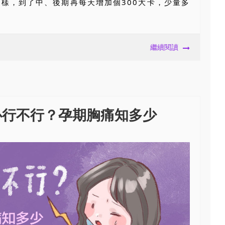
樣，到了中、後期再每天增加個300大卡，少量多
繼續閱讀
心行不行？孕期胸痛知多少