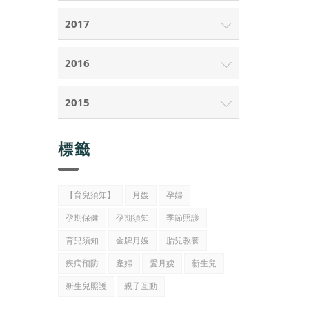
2017
2016
2015
標籤
【育兒須知】
月嫂
孕婦
孕期保健
孕期須知
季節照護
育兒須知
金牌月嫂
胎兒教養
疾病預防
產婦
愛月嫂
新生兒
新生兒照護
親子互動