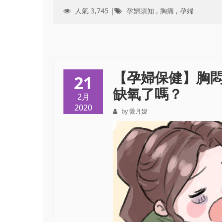
人氣 3,745 |
孕婦須知
,
胸痛
,
孕婦
【孕婦保健】胸
21
缺氧了嗎？
2月
2020
by 愛月嫂