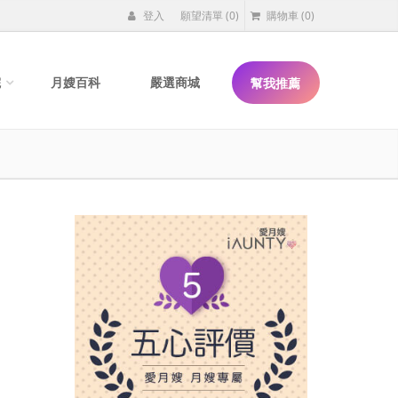
登入
願望清單
(0)
購物車
(0)
院
月嫂百科
嚴選商城
幫我推薦