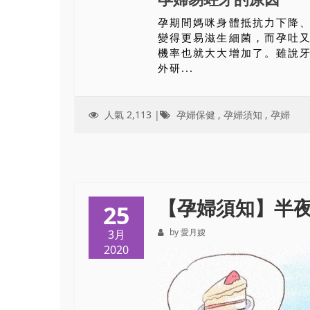
孕期間媽咪身體抵抗力下降
變得更易滋生細菌，而孕吐
機率也就大大增加了。雖說
外研...
人氣 2,113 |
孕婦保健
,
孕婦須知
,
孕婦
【孕婦須知】半
25
by 愛月嫂
3月
2020