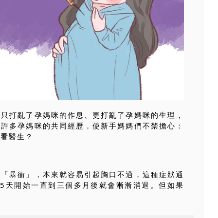
不只打亂了孕媽咪的作息、更打亂了孕媽咪的生理，
月許多孕媽咪的共同經歷，使新手媽媽們不禁擔心：
去看醫生？
然「暴衝」，本來就容易引起胸口不適，這種症狀通
45天開始一直到三個多月後就會漸漸消退。但如果
.