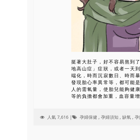
挺著大肚子，好不容易熬到
地高山症」症狀，或者一天
端化，時而沉寂數日、時而
發現胎心率異常等，都可能
人的需氧量，使胎兒能夠健
等的負擔都會加重，血容量增多
人氣 7,616 |
孕婦保健
,
孕婦須知
,
缺氧
,
孕