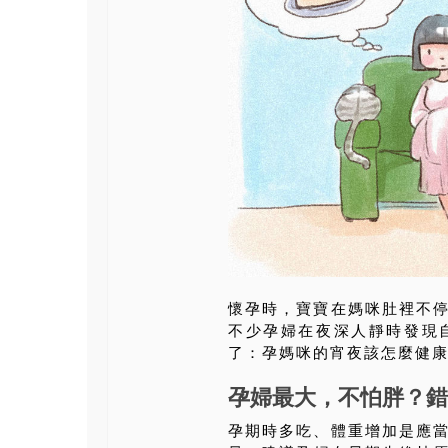
懷孕時，寶寶在媽咪肚裡不
不少孕婦在夜深人靜時發現
了：孕媽咪的宵夜該怎麼健
孕婦最大，不怕胖？錯
孕期時多吃、體重增加是應