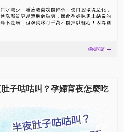
、口水減少，唾液殺菌功能降低，使口腔環境惡化，
又使琺瑯質更易遭酸蝕破壞，因此孕媽咪患上齲齒的
牙痛不是病，但孕媽咪可千萬不能掉以輕心！因為國
繼續閱讀
夜肚子咕咕叫？孕婦宵夜怎麼吃