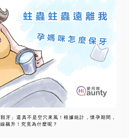
一顆牙」還真不是空穴來風！根據統計，懷孕期間，
直線飆升！究竟為什麼呢？