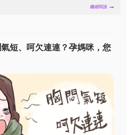
繼續閱讀
悶氣短、呵欠連連？孕媽咪，您