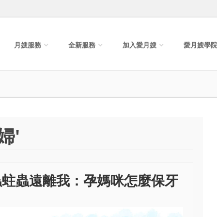
月嫂服務
全新服務
加入愛月嫂
愛月嫂學
婦'
蟲蛀蟲遠離我：孕媽咪怎麼保牙