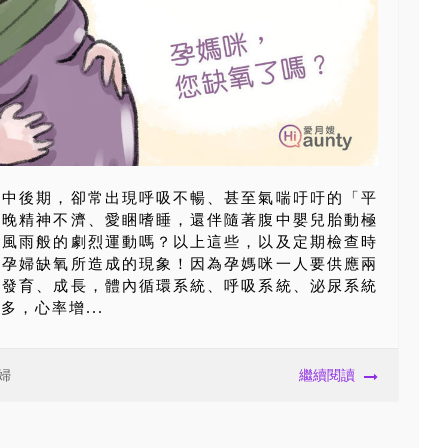
了中後期，卻常出現呼吸不暢、甚至氣喘吁吁的「平
到晚精神不濟、愛睏嗜睡，還伴隨著腹中嬰兒胎動極
暴風雨般的劇烈運動嗎？以上這些，以及定期檢查時
是孕婦缺氧所造成的現象！因為孕媽咪一人要供應兩
康發育、成長，體內循環系統、呼吸系統、泌尿系統
，心率增...
婦
繼續閱讀