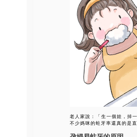
老人家說：「生一個娃，掉
不少媽咪的蛀牙率還真的是
孕婦易蛀牙的原因