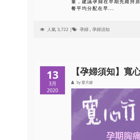
量，建議孕婦在早期先維持原
餐平均分配在早...
人氣 3,722 |
孕婦
,
孕婦須知
【孕婦須知】寬
13
by 愛月嫂
3月
2020