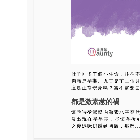
肚子裡多了個小生命，往往
胸痛是孕期、尤其是前三個
這是正常現象嗎？需不需要
都是激素惹的禍
懷孕時孕婦體內激素水平突
常出現在孕早期，從懷孕後
之後媽咪仍感到胸痛，那麼..