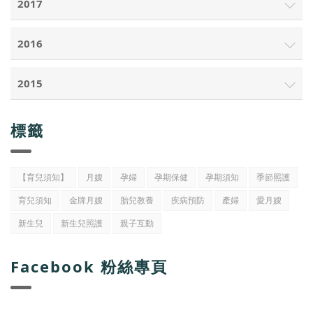
2017
2016
2015
標籤
【育兒須知】
月嫂
孕婦
孕期保健
孕期須知
季節照護
育兒須知
金牌月嫂
胎兒教養
疾病預防
產婦
愛月嫂
新生兒
新生兒照護
親子互動
Facebook 粉絲專頁