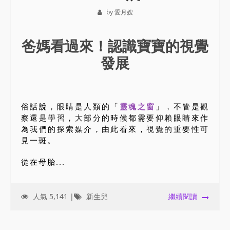
by 愛月嫂
爸媽看過來！認識寶寶的視覺
發展
俗話說，眼睛是人類的「
靈魂之窗
」，不管是觀
察還是學習，大部分的時候都需要仰賴眼睛來作
為我們的探索媒介，由此看來，視覺的重要性可
見一斑。
從在母胎...
人氣 5,141 |
新生兒
繼續閱讀