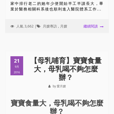
家中排行老二的她年少便開始半工半讀長大，畢
業於醫務相關科系後也順利進入醫院體系工作...
人氣 3,662 |
月嫂專訪
,
月嫂
繼續閱讀
【母乳哺育】寶寶食量
21
大，母乳喝不夠怎麼
9月
2016
辦？
by 愛月嫂
寶寶食量大，母乳喝不夠怎麼
辦？