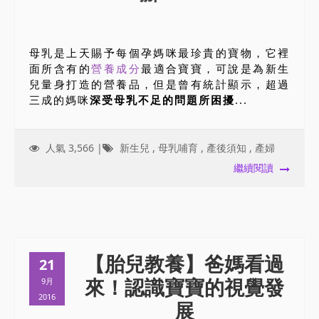
母乳是上天賜予每個孕媽咪最珍貴的寶物，它裡
面所含有的
營養成分
最適合寶寶，可說是為新生
兒量身打造的營養品，但是曾有統計顯示，超過
三成的媽咪
深受母乳不足的問題所困擾
...
人氣 3,566 |
新生兒
,
母乳哺育
,
產後須知
,
產婦
繼續閱讀
【胎兒教養】爸媽看過
21
來！認識寶寶的視覺發
9月
2016
展