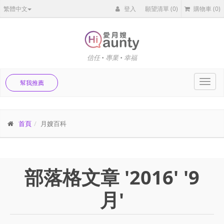
繁體中文
登入
願望清單
(0)
購物車
(0)
信任 • 專業 • 幸福
Toggl
幫我推薦
navig
首頁
月嫂百科
部落格文章 '2016' '9
月'