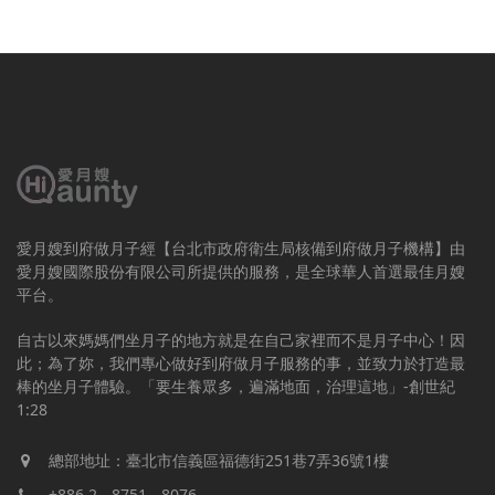
愛月嫂到府做月子經【台北市政府衛生局核備到府做月子機構】由
愛月嫂國際股份有限公司所提供的服務，是全球華人首選最佳月嫂
平台。
自古以來媽媽們坐月子的地方就是在自己家裡而不是月子中心！因
此；為了妳，我們專心做好到府做月子服務的事，並致力於打造最
棒的坐月子體驗。「要生養眾多，遍滿地面，治理這地」-創世紀
1:28
總部地址：臺北市信義區福德街251巷7弄36號1樓
+886 2 - 8751 - 8076