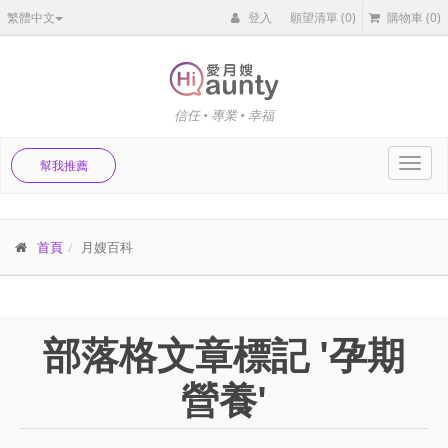
繁體中文
登入
願望清單
(0)
購物車
(0)
信任 • 專業 • 幸福
Toggl
幫我推薦
navig
首頁
月嫂百科
部落格文章標記 '孕期
營養'