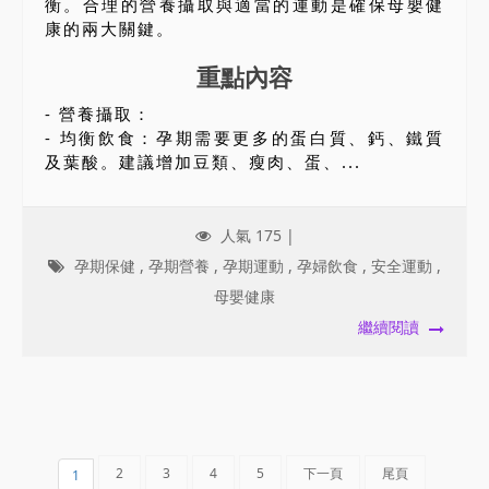
衡。合理的營養攝取與適當的運動是確保母嬰健
康的兩大關鍵。
重點內容
- 營養攝取：
- 均衡飲食：孕期需要更多的蛋白質、鈣、鐵質
及葉酸。建議增加豆類、瘦肉、蛋、...
人氣 175 |
孕期保健
,
孕期營養
,
孕期運動
,
孕婦飲食
,
安全運動
,
母嬰健康
繼續閱讀
2
3
4
5
下一頁
尾頁
1