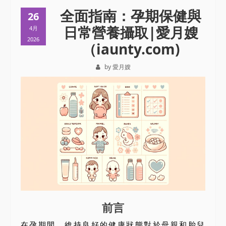
全面指南：孕期保健與
26
日常營養攝取|愛月嫂
4月
2026
（iaunty.com)
by 愛月嫂
前言
在孕期間，維持良好的健康狀態對於母親和胎兒