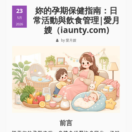
妳的孕期保健指南：日
23
常活動與飲食管理|愛月
5月
2026
嫂（iaunty.com)
by 愛月嫂
前言