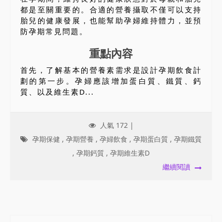
都是至關重要的。合適的營養攝取不僅可以支持
胎兒的健康發展，也能幫助孕婦維持體力，並預
防孕期常見問題。
重點內容
首先，了解基本的營養素需求是設計孕期飲食計
劃的第一步。孕婦應該增加蛋白質、鐵質、鈣
質、以及維生素D...
人氣 172 |
孕期保健
,
孕期營養
,
孕婦飲食
,
孕期蛋白質
,
孕期鐵質
,
孕期鈣質
,
孕期維生素D
繼續閱讀