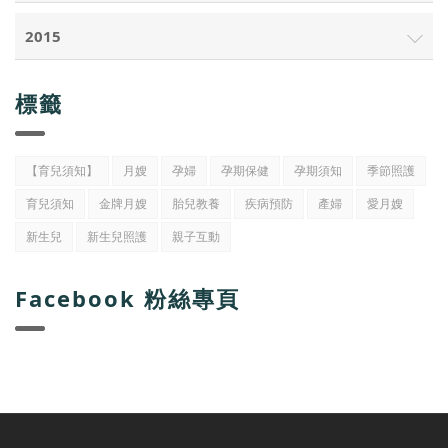
2015
標籤
【育兒須知】
月嫂
孕婦
孕期保健
孕期須知
季節照護
育兒須知
金牌月嫂
胎兒教養
疾病預防
產婦
愛月嫂
新生兒
新生兒照護
親子互動
Facebook 粉絲專頁