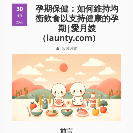
孕期保健：如何維持均
30
衡飲食以支持健康的孕
4月
2026
期|愛月嫂
（iaunty.com)
by 愛月嫂
前言