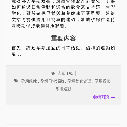
隨著妳的孕期進程，身體會經歷許多變化。了解
如何通過日常活動和適當的飲食來支持這一生理
變化，對於確保母體與胎兒健康至關重要。這篇
文章將提供實用且簡單的建議，幫助孕婦在這特
殊時期保持最佳健康狀態。
重點內容
首先，講述孕期適宜的日常活動。溫和的運動如
散...
人氣 145 |
孕期保健
,
孕婦日常活動
,
孕婦飲食管理
,
孕期營養
,
孕期運動
繼續閱讀