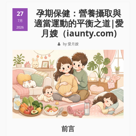
孕期保健：營養攝取與
27
適當運動的平衡之道|愛
7月
2026
月嫂（iaunty.com)
by 愛月嫂
前言