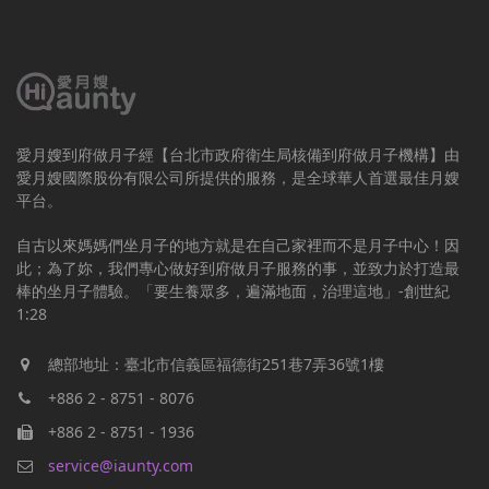
愛月嫂到府做月子經【台北市政府衛生局核備到府做月子機構】由
愛月嫂國際股份有限公司所提供的服務，是全球華人首選最佳月嫂
平台。
自古以來媽媽們坐月子的地方就是在自己家裡而不是月子中心！因
此；為了妳，我們專心做好到府做月子服務的事，並致力於打造最
棒的坐月子體驗。「要生養眾多，遍滿地面，治理這地」-創世紀
1:28
總部地址：臺北市信義區福德街251巷7弄36號1樓
+886 2 - 8751 - 8076
+886 2 - 8751 - 1936
service@iaunty.com