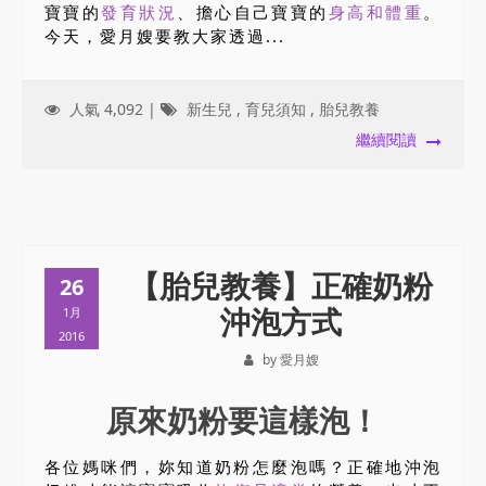
寶寶的
發育狀況
、擔心自己寶寶的
身高和體重
。
今天，愛月嫂要教大家透過...
人氣 4,092 |
新生兒
,
育兒須知
,
胎兒教養
繼續閱讀
【胎兒教養】正確奶粉
26
沖泡方式
1月
2016
by 愛月嫂
原來奶粉要這樣泡！
各位媽咪們，妳知道奶粉怎麼泡嗎？正確地沖泡