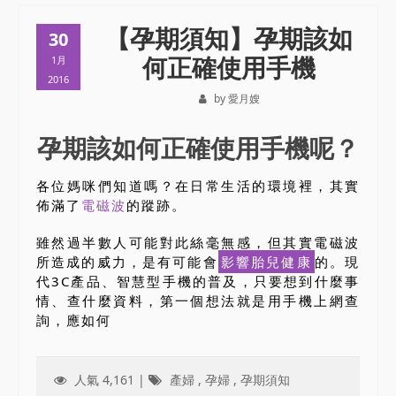
【孕期須知】孕期該如
30
何正確使用手機
1月
2016
by 愛月嫂
孕期該如何正確使用手機呢？
各位媽咪們知道嗎？在日常生活的環境裡，其實
佈滿了
電磁波
的蹤跡。
雖然過半數人可能對此絲毫無感，但其實電磁波
所造成的威力，是有可能會
影響胎兒健康
的。現
代3C產品、智慧型手機的普及，只要想到什麼事
情、查什麼資料，第一個想法就是用手機上網查
詢，應如何
人氣 4,161 |
產婦
,
孕婦
,
孕期須知