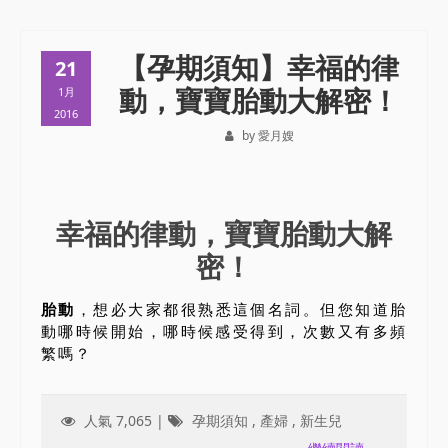
【孕期須知】幸福的律
21
動，寶寶胎動大解密！
1月
2016
by 愛月嫂
幸福的律動，寶寶胎動大解
密！
胎動
，想必大家都很熟悉這個名詞。但您知道胎
動哪時候開始，哪時候感受得到，次數又有多頻
繁嗎？
人氣 7,065 |
孕期須知
,
產婦
,
新生兒