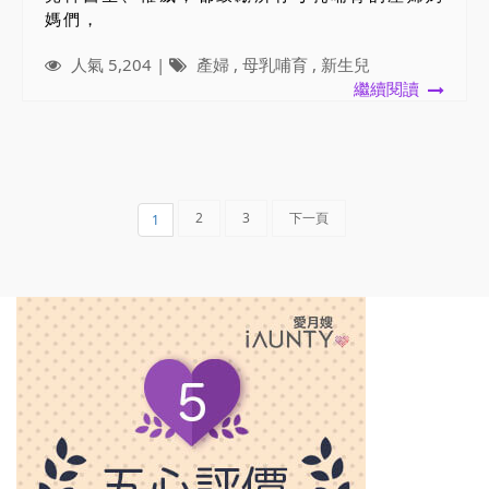
媽們，
人氣 5,204 |
產婦
,
母乳哺育
,
新生兒
繼續閱讀
2
3
下一頁
1