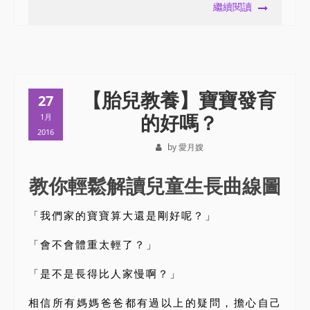
繼續閱讀
【胎兒教養】寶寶發育
27
的好嗎？
1月
2016
by 愛月嫂
教你輕鬆解讀兒童生長曲線圖
「我們家的寶寶算大還是剛好呢？」
「會不會體重太輕了？」
「是不是長得比人家慢啊？」
相信所有媽媽爸爸都有過以上的疑問，擔心自己