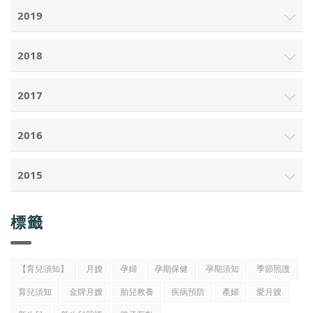
2019
2018
2017
2016
2015
標籤
【育兒須知】
月嫂
孕婦
孕期保健
孕期須知
季節照護
育兒須知
金牌月嫂
胎兒教養
疾病預防
產婦
愛月嫂