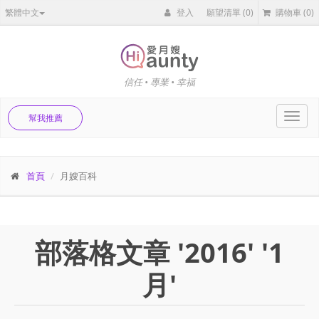
繁體中文
登入
願望清單
(0)
購物車
(0)
信任 • 專業 • 幸福
Toggl
幫我推薦
navig
首頁
月嫂百科
部落格文章 '2016' '1
月'