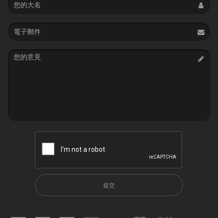
Email
address
Message
提交