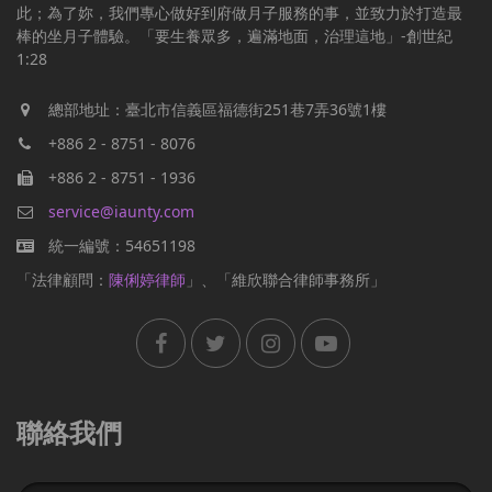
此；為了妳，我們專心做好到府做月子服務的事，並致力於打造最
棒的坐月子體驗。「要生養眾多，遍滿地面，治理這地」-創世紀
1:28
總部地址：臺北市信義區福德街251巷7弄36號1樓
+886 2 - 8751 - 8076
+886 2 - 8751 - 1936
service@iaunty.com
統一編號：54651198
「法律顧問：
陳俐婷律師
」、「維欣聯合律師事務所」
聯絡我們
Name