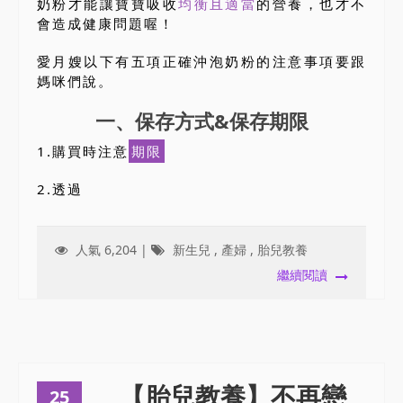
奶粉才能讓寶寶吸收
均衡且適當
的營養，也才不
會造成健康問題喔！
愛月嫂以下有五項正確沖泡奶粉的注意事項要跟
媽咪們說。
一、保存方式&保存期限
1.購買時注意
期限
2.透過
人氣 6,204 |
新生兒
,
產婦
,
胎兒教養
繼續閱讀
【胎兒教養】不再戀
25