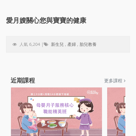
愛月嫂關心您與寶寶的健康
人氣 6,204 |
新生兒
,
產婦
,
胎兒教養
近期課程
更多課程