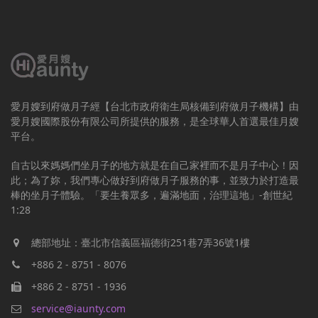
愛月嫂到府做月子經【台北市政府衛生局核備到府做月子機構】由
愛月嫂國際股份有限公司所提供的服務，是全球華人首選最佳月嫂
平台。
自古以來媽媽們坐月子的地方就是在自己家裡而不是月子中心！因
此；為了妳，我們專心做好到府做月子服務的事，並致力於打造最
棒的坐月子體驗。「要生養眾多，遍滿地面，治理這地」-創世紀
1:28
總部地址：臺北市信義區福德街251巷7弄36號1樓
+886 2 - 8751 - 8076
+886 2 - 8751 - 1936
service@iaunty.com