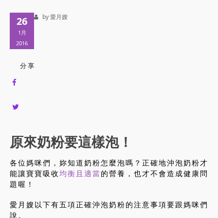
by 愛月嫂
26
1月
2016
分 享
原來奶粉要這樣泡！
各位媽咪們，妳知道奶粉怎麼泡嗎？正確地沖泡奶粉才
能讓寶寶吸收
均衡且適當
的營養，也才不會造成健康問
題喔！
愛月嫂以下有五項正確沖泡奶粉的注意事項要跟媽咪們
說。