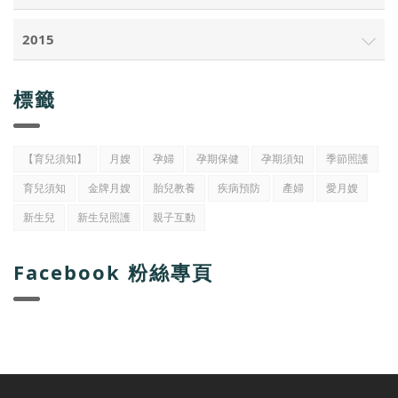
2015
標籤
【育兒須知】
月嫂
孕婦
孕期保健
孕期須知
季節照護
育兒須知
金牌月嫂
胎兒教養
疾病預防
產婦
愛月嫂
新生兒
新生兒照護
親子互動
Facebook 粉絲專頁