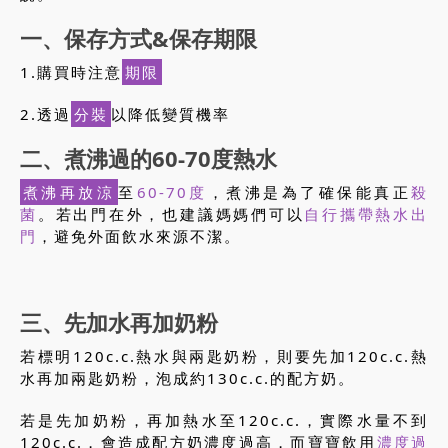
一、保存方式&保存期限
1.購買時注意
期限
2.透過
分裝
以降低變質機率
二、煮沸過的60-70度熱水
煮沸再放涼
至
60-70度
，煮沸是為了確保能真正
殺
菌
。若出門在外，也建議媽媽們可以
自行攜帶熱水出
門
，避免外面飲水來源不潔。
三、先加水再加奶粉
若標明120c.c.熱水與兩匙奶粉，則要先加120c.c.熱
水再加兩匙奶粉，泡成約130c.c.的配方奶。
若是先加奶粉，再加熱水至120c.c.，實際水量不到
120c.c.，會造成配方奶濃度過高，而寶寶飲用
濃度過