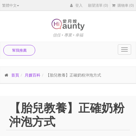
繁體中文
登入
願望清單
(0)
購物車
(0)
信任 • 專業 • 幸福
Toggl
幫我推薦
navig
首頁
月嫂百科
【胎兒教養】正確奶粉沖泡方式
【胎兒教養】正確奶粉
沖泡方式