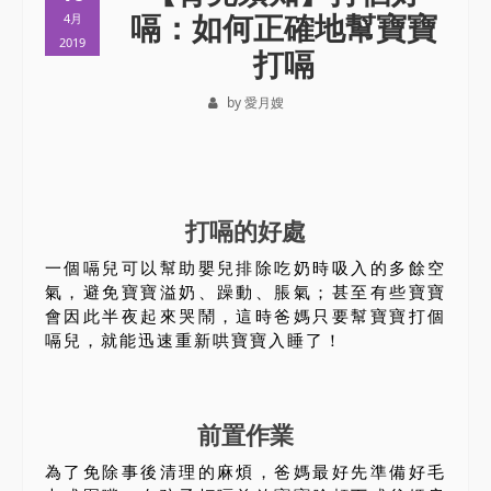
嗝：如何正確地幫寶寶
4月
2019
打嗝
by 愛月嫂
打嗝的好處
一個嗝兒可以幫助嬰兒排除吃奶時吸入的多餘空
氣，避免寶寶溢奶、躁動、脹氣；甚至有些寶寶
會因此半夜起來哭鬧，這時爸媽只要幫寶寶打個
嗝兒，就能迅速重新哄寶寶入睡了！
前置作業
為了免除事後清理的麻煩，爸媽最好先準備好毛