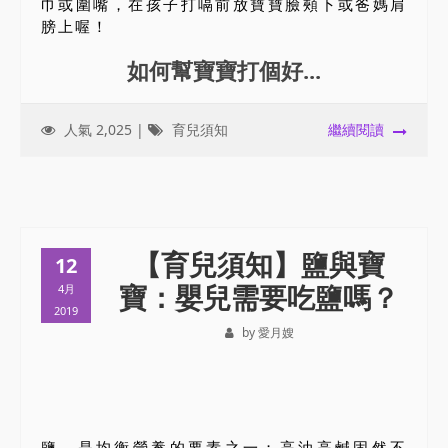
巾或圍嘴，在孩子打嗝前放寶寶臉頰下或爸媽肩
膀上喔！
如何幫寶寶打個好...
人氣 2,025 |
育兒須知
繼續閱讀
【育兒須知】鹽與寶
12
寶：嬰兒需要吃鹽嗎？
4月
2019
by 愛月嫂
鹽，是均衡營養的要素之一；高油高鹹固然不