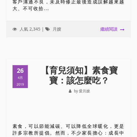
客戶溝通不良，未及時修正最後造成誤解越來越
大、不可收拾...
人氣 2,345 |
月嫂
繼續閱讀
【育兒須知】素食寶
26
寶：該怎麼吃？
4月
2019
by 愛月嫂
素食，可以節能減碳、可以降低全球暖化，更是
許多宗教所提倡。然而，不少家長擔心：成長中