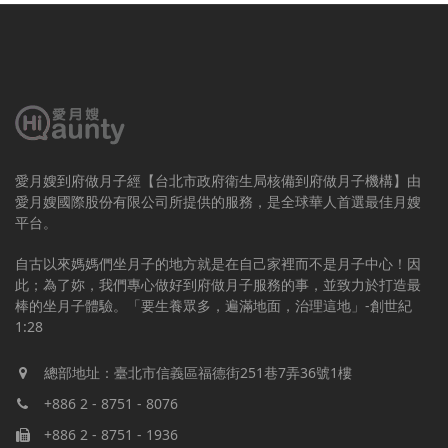
愛月嫂到府做月子經【台北市政府衛生局核備到府做月子機構】由
愛月嫂國際股份有限公司所提供的服務，是全球華人首選最佳月嫂
平台。
自古以來媽媽們坐月子的地方就是在自己家裡而不是月子中心！因
此；為了妳，我們專心做好到府做月子服務的事，並致力於打造最
棒的坐月子體驗。「要生養眾多，遍滿地面，治理這地」-創世紀
1:28
總部地址：臺北市信義區福德街251巷7弄36號1樓
+886 2 - 8751 - 8076
+886 2 - 8751 - 1936