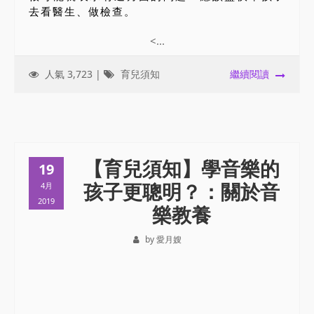
去看醫生、做檢查。
<...
人氣 3,723 |
育兒須知
繼續閱讀
【育兒須知】學音樂的
19
孩子更聰明？：關於音
4月
2019
樂教養
by 愛月嫂