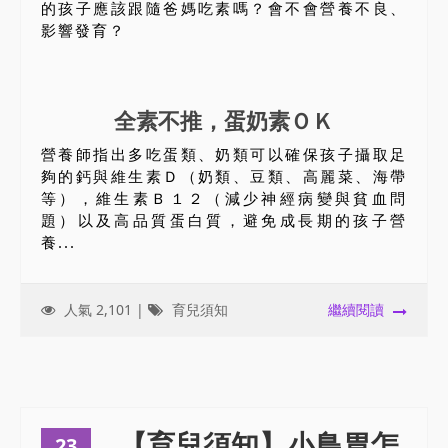
的孩子應該跟隨爸媽吃素嗎？會不會營養不良、
影響發育？
全素不推，蛋奶素ＯＫ
營養師指出多吃蛋類、奶類可以確保孩子攝取足
夠的鈣與維生素Ｄ（奶類、豆類、高麗菜、海帶
等），維生素Ｂ１２（減少神經病變與貧血問
題）以及高品質蛋白質，避免成長期的孩子營
養...
人氣 2,101 |
育兒須知
繼續閱讀
【育兒須知】小鳥胃怎
23