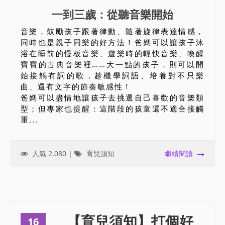
一到三歲：從聽音樂開始
音樂，鼓勵孩子跟著律動、隨著旋律表達情感，
同時也是親子同樂的好方法！爸媽可以讓孩子沐
浴在睡前的慢板音樂、遊樂時的輕快音樂、喚醒
寶寶的古典音樂裡……大一點的孩子，則可以開
始接觸有詞的歌，趁機學詞語、培養對不只樂
曲、還有文字的節奏敏感性！
爸媽可以盡情地讓孩子去挑選自己喜歡的音樂類
型；但專家也提醒：這階段的孩童還不適合接觸
重...
人氣 2,080 |
育兒須知
繼續閱讀
【育兒須知】打個好
16