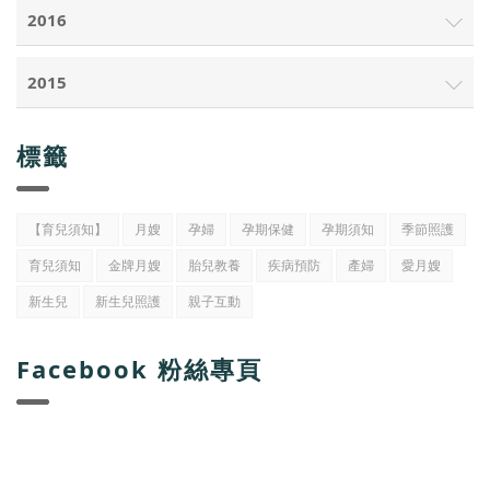
2016
2015
標籤
【育兒須知】
月嫂
孕婦
孕期保健
孕期須知
季節照護
育兒須知
金牌月嫂
胎兒教養
疾病預防
產婦
愛月嫂
新生兒
新生兒照護
親子互動
Facebook 粉絲專頁