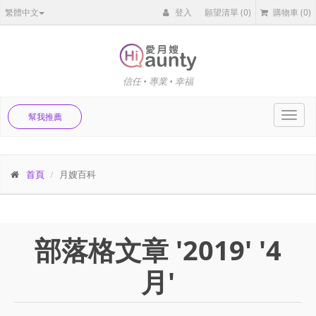
繁體中文
登入
願望清單
(0)
購物車
(0)
信任 • 專業 • 幸福
Toggl
幫我推薦
navig
首頁
月嫂百科
部落格文章 '2019' '4
月'