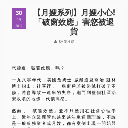
【月嫂系列】月嫂小心!
30
「破窗效應」害您被退
4月
2019
貨
by 愛月嫂
您聽過「破窗效應」嗎？
一九八零年代，美國詹姆士·威爾遜及喬治·凱林
博士指出：社區裡，一扇窗戶若被盜賊打破了不
修，將會導致一連串的失序，繼而到整個社區治
安敗壞的地步，代價高昂。
然而，「破窗效應」並不只應用在社會心理學
上。近年企業商管也越來越注重這個理論，不論
是一般服務業者或月嫂，都有案例出現一開始與