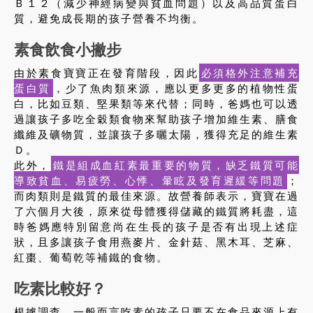
Ｂ１２（減少神經病變與貧血問題）以及高品質蛋白
質，避免成長期的孩子營養不均衡。
素食飲食小撇步
由於素食寶寶正在發育階段，因此
必須格外注意補充
蛋白質
，少了魚肉類來源，應以更多更多的植物性蛋
白，比如豆類、堅果類等來代替；同時，爸媽也可以透
過讓孩子多吃全穀類食物來幫助孩子增加維生素、膳食
纖維及礦物質，並讓孩子多曬太陽，獲得充足的維生素
Ｄ。
此外，
鐵是組成血紅素最重要的物質，缺乏鐵質可能
導致貧血、易疲勞、心悸、暈眩及發育遲緩等問題
；
而肉類則是鐵質的最佳來源。故營養師表示，寶寶在過
了六個月大後，原來從母體獲得儲藏的鐵質將耗盡，這
時爸媽應特別留意尚在生長的孩子是否有出現上述症
狀，且多讓孩子食用燕麥片、金針菇、黑木耳、芝麻、
紅棗、葡萄乾等補鐵的食物。
吃素比較好？
根據調查，一般而言吃素的孩子只要不在食品來源上有