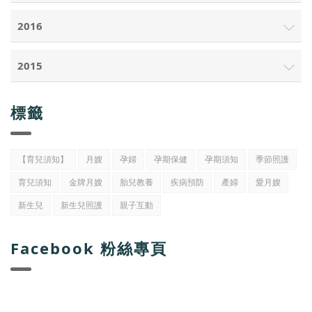
2016
2015
標籤
【育兒須知】
月嫂
孕婦
孕期保健
孕期須知
季節照護
育兒須知
金牌月嫂
胎兒教養
疾病預防
產婦
愛月嫂
新生兒
新生兒照護
親子互動
Facebook 粉絲專頁