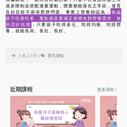
過多限制並搭配適量運動，體重都能落在正常區，發育
良好且較不易有肥胖問題。事實上營養師認為：
無論
孩子吃葷吃素，重點都是要滿足身體各類營養需求，無
所謂好或壞
；只要孩子吃得多元、吃得均衡、吃得營
養，就能長高、長壯、長好。
人氣 2,100 |
育兒須知
近期課程
更多課程