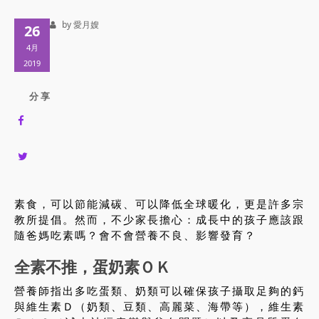
by 愛月嫂
26
4月
2019
分 享
素食，可以節能減碳、可以降低全球暖化，更是許多宗
教所提倡。然而，不少家長擔心：成長中的孩子應該跟
隨爸媽吃素嗎？會不會營養不良、影響發育？
全素不推，蛋奶素ＯＫ
營養師指出多吃蛋類、奶類可以確保孩子攝取足夠的鈣
與維生素Ｄ（奶類、豆類、高麗菜、海帶等），維生素