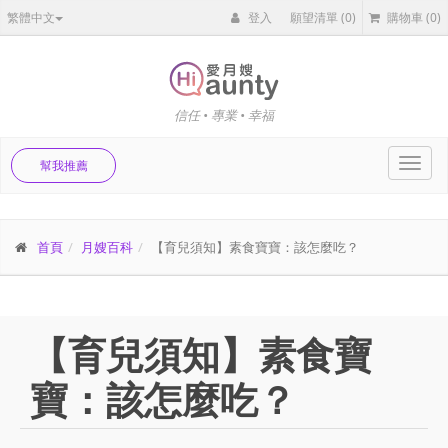
繁體中文
登入
願望清單
(0)
購物車
(0)
信任 • 專業 • 幸福
Toggl
幫我推薦
navig
首頁
月嫂百科
【育兒須知】素食寶寶：該怎麼吃？
【育兒須知】素食寶
寶：該怎麼吃？