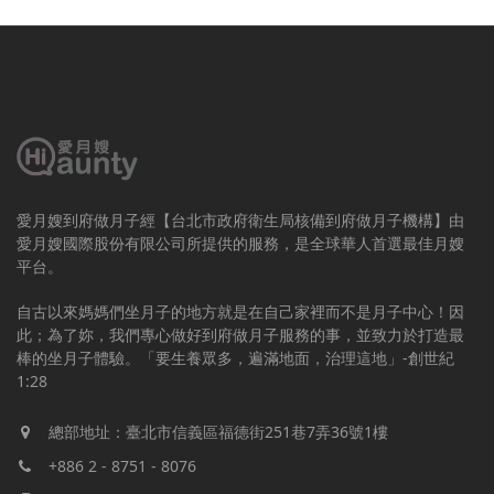
愛月嫂到府做月子經【台北市政府衛生局核備到府做月子機構】由
愛月嫂國際股份有限公司所提供的服務，是全球華人首選最佳月嫂
平台。
自古以來媽媽們坐月子的地方就是在自己家裡而不是月子中心！因
此；為了妳，我們專心做好到府做月子服務的事，並致力於打造最
棒的坐月子體驗。「要生養眾多，遍滿地面，治理這地」-創世紀
1:28
總部地址：臺北市信義區福德街251巷7弄36號1樓
+886 2 - 8751 - 8076