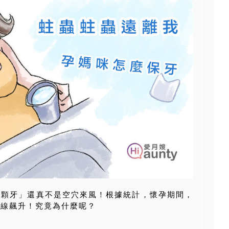
一顆牙」還真不是空穴來風！根據統計，懷孕期間，
直線飆升！究竟為什麼呢？