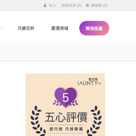
登入
願望清單
(0)
購物車
(0)
院
月嫂百科
嚴選商城
幫我推薦