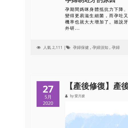
孕期間媽咪身體抵抗力下降
變得更易滋生細菌，而孕吐
機率也就大大增加了。雖說
外研...
人氣 2,111 |
孕婦保健
,
孕婦須知
,
孕婦
【產後修復】產
27
by 愛月嫂
5月
2020