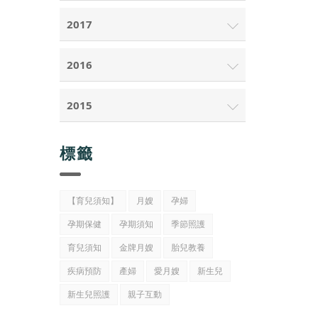
2017
2016
2015
標籤
【育兒須知】
月嫂
孕婦
孕期保健
孕期須知
季節照護
育兒須知
金牌月嫂
胎兒教養
疾病預防
產婦
愛月嫂
新生兒
新生兒照護
親子互動