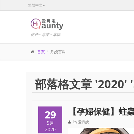
繁體中文
信任 • 專業 • 幸福
首頁
月嫂百科
部落格文章 '2020' '
【孕婦保健】蛀
29
by 愛月嫂
5月
2020