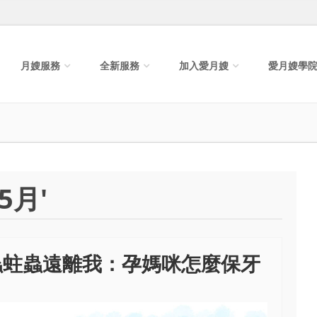
月嫂服務
全新服務
加入愛月嫂
愛月嫂學
5月'
蟲蛀蟲遠離我：孕媽咪怎麼保牙