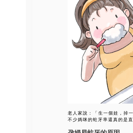
老人家說：「生一個娃，掉
不少媽咪的蛀牙率還真的是
孕婦易蛀牙的原因