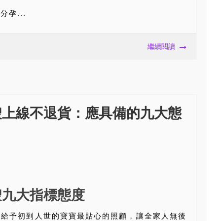
孕...
繼續閱讀
嫂上線不退貨：應具備的九大態
嫂九大指標態度
能給予初到人世的寶寶最貼心的照顧，讓全家人無後