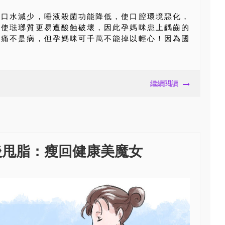
、口水減少，唾液殺菌功能降低，使口腔環境惡化，
又使琺瑯質更易遭酸蝕破壞，因此孕媽咪患上齲齒的
牙痛不是病，但孕媽咪可千萬不能掉以輕心！因為國
繼續閱讀
後甩脂：瘦回健康美魔女