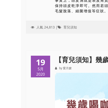
事實上，頭皮屑就是表皮角
保持頭皮乾淨即可。然而若
毛髮脫落、細菌增值等症狀。至
人氣 24,813 |
育兒須知
【育兒須知】幾
19
by 愛月嫂
5月
2020