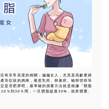
癌症有非常高度的相關；偏偏女人，尤其是高齡產婦
腹產等症狀的媽咪，罹患乳癌、卵巢癌、輸卵管癌等
界定是否肥胖吧，最準確的測量方法就是根據「體脂
20％到30％間，一旦體脂超過30%，就算體重、