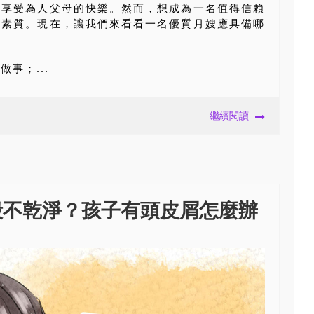
、享受為人父母的快樂。然而，想成為一名值得信賴
理素質。現在，讓我們來看看一名優質月嫂應具備哪
事；...
繼續閱讀
殼不乾淨？孩子有頭皮屑怎麼辦