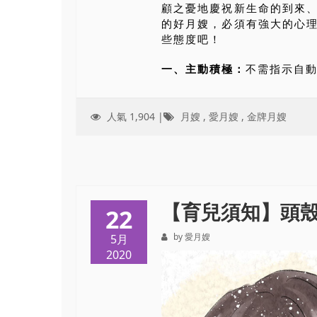
顧之憂地慶祝新生命的到來
的好月嫂，必須有強大的心
些態度吧！
一、主動積極：
不需指示自動做
人氣 1,904 |
月嫂
,
愛月嫂
,
金牌月嫂
【育兒須知】頭
22
by 愛月嫂
5月
2020