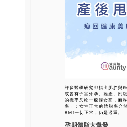
許多醫學研究都指出肥胖與
或曾有子宮外孕、難產、剖
的機率又較一般婦女高，而
率」：女性正常的體脂率介於
BMI一切正常，仍是過重。
孕期體脂大爆發