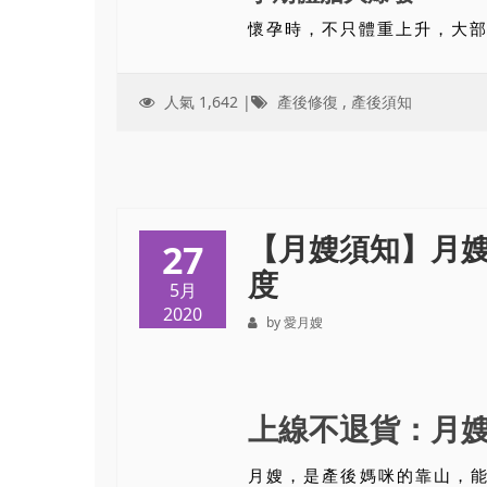
懷孕時，不只體重上升，大部分
人氣 1,642 |
產後修復
,
產後須知
【月嫂須知】月
27
度
5月
2020
by 愛月嫂
上線不退貨：月
月嫂，是產後媽咪的靠山，