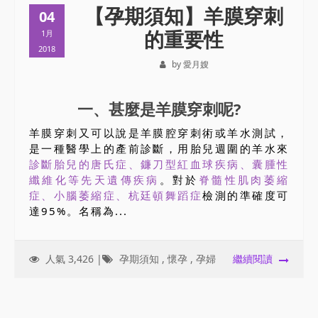
【孕期須知】羊膜穿刺
04
的重要性
1月
2018
by 愛月嫂
一、甚麼是羊膜穿刺呢?
羊膜穿刺又可以說是羊膜腔穿刺術或羊水測試，
是一種醫學上的產前診斷，用胎兒週圍的羊水來
診斷胎兒的唐氏症、鐮刀型紅血球疾病、囊腫性
纖維化等先天遺傳疾病
。對於
脊髓性肌肉萎縮
症、小腦萎縮症、杭廷頓舞蹈症
檢測的準確度可
達95%。名稱為...
人氣 3,426 |
孕期須知
,
懷孕
,
孕婦
繼續閱讀