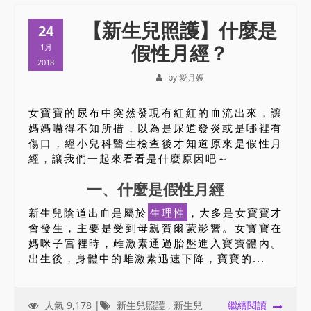
【新生兒照護】什麼是
24
假性月經？
1月
2018
by 愛月嫂
女寶寶的尿布中突然發現有紅紅的血流出來，讓
媽媽嚇得不知所措，以為是尿道發炎或是哪裡有
傷口，經小兒科醫生檢查後才知道原來是假性月
經，讓我們一起來看看是什麼原因吧～
一、什麼是假性月經
新生兒陰道出血是屬於
生理性
，大多是女寶寶才
會發生，主要是受到母親賀爾蒙影響。女寶寶在
媽咪子宮裡時，雌激素通過胎盤進入寶寶體內。
出生後，身體中的雌激素迅速下降，寶寶的...
人氣 9,178 |
新生兒照護
,
新生兒
繼續閱讀