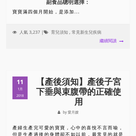
副食品聰明選擇：
寶寶滿四個月開始，是添加...
人氣 3,237 |
育兒須知
,
常見新生兒疾病
繼續閱讀
【產後須知】產後子宮
11
下垂與束腹帶的正確使
1月
2018
用
by 愛月嫂
產婦生產完可愛的寶寶，心中的喜悅不言而喻，
但是生產過後的身體卻不如以前，最常見的就是