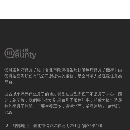
愛月嫂到府做月子經【台北市政府衛生局核備到府做月子機構】由
愛月嫂國際股份有限公司所提供的服務，是全球華人首選最佳月嫂
平台。
自古以來媽媽們坐月子的地方就是在自己家裡而不是月子中心！因
此；為了妳，我們專心做好到府做月子服務的事，並致力於打造最
棒的坐月子體驗。「要生養眾多，遍滿地面，治理這地」-創世紀
1:28
總部地址：臺北市信義區福德街251巷7弄36號1樓