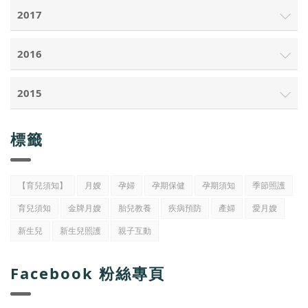
2017
2016
2015
標籤
【育兒須知】
月嫂
孕婦
孕期保健
孕期須知
季節照護
育兒須知
金牌月嫂
胎兒教養
疾病預防
產婦
愛月嫂
新生兒
新生兒照護
親子互動
Facebook 粉絲專頁