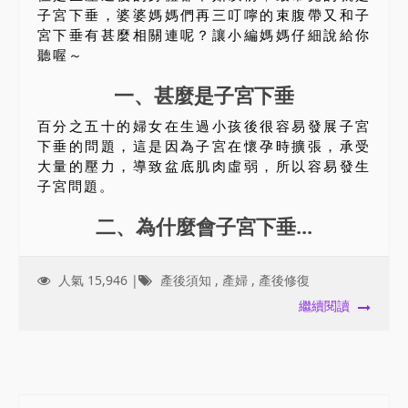
子宮下垂，婆婆媽媽們再三叮嚀的束腹帶又和子
宮下垂有甚麼相關連呢？讓小編媽媽仔細說給你
聽喔～
一、甚麼是子宮下垂
百分之五十的婦女在生過小孩後很容易發展子宮
下垂的問題，這是因為子宮在懷孕時擴張，承受
大量的壓力，導致盆底肌肉虛弱，所以容易發生
子宮問題。
二、為什麼會子宮下垂...
人氣 15,946 |
產後須知
,
產婦
,
產後修復
繼續閱讀