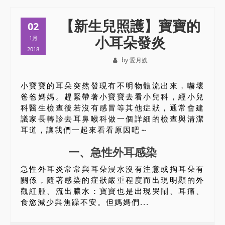
【新生兒照護】寶寶的
02
小耳朵發炎
1月
2018
by 愛月嫂
小寶寶的耳朵突然發現有不明物體流出來，嚇壞
爸爸媽媽。趕緊帶著小寶寶去看小兒科，經小兒
科醫生檢查後若沒有感冒等其他症狀，通常會建
議家長轉診去耳鼻喉科做一個詳細的檢查與清潔
耳道，讓我們一起來看看原因吧～
一、急性外耳感染
急性外耳炎常常與耳朵浸水沒有注意或掏耳朵有
關係，隨著感染的症狀嚴重程度而出現明顯的外
觀紅腫、流出膿水：寶寶也是出現哭鬧、耳痛、
食慾減少與焦躁不安。但媽媽們...