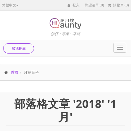
繁體中文
登入
願望清單
(0)
購物車
(0)
信任 • 專業 • 幸福
Toggl
幫我推薦
navig
首頁
月嫂百科
部落格文章 '2018' '1
月'